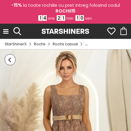
-15%
la toate rochiile cu pret intreg folosind codul
ROCHII15
1
4
2
1
1
0
ore
min
sec
StarShinerS
Rochii
Rochii casual
Rochii cu imprimeu flora