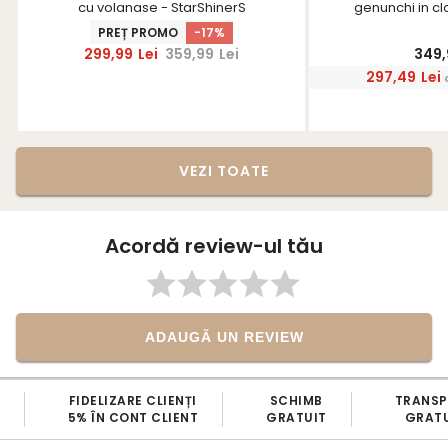
cu volanase - StarShinerS
genunchi in cl
Star
PREȚ PROMO
-17%
299,99
Lei
359,99
Lei
349,
297,49
Lei
VEZI TOATE
Acordă review-ul tău
ADAUGĂ UN REVIEW
FIDELIZARE CLIENȚI
SCHIMB
TRANS
5% ÎN CONT CLIENT
GRATUIT
GRATU