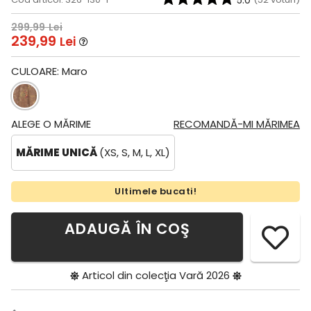
5.0
299,99
Lei
239,99
Lei
CULOARE:
Maro
ALEGE O MĂRIME
RECOMANDĂ-MI MĂRIMEA
MĂRIME UNICĂ
(XS, S, M, L, XL)
Ultimele bucati!
ADAUGĂ ÎN COŞ
Articol din colecţia
Vară 2026