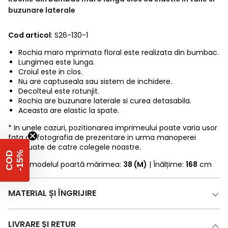
buzunare laterale
Cod articol
: S26-130-1
Rochia maro mprimata floral este realizata din bumbac.
Lungimea este lunga.
Croiul este in clos.
Nu are captuseala sau sistem de inchidere.
Decolteul este rotunjit.
Rochia are buzunare laterale si curea detasabila.
Aceasta are elastic la spate.
* In unele cazuri, pozitionarea imprimeului poate varia usor
fata de fotografia de prezentare in urma manoperei
efectuate de catre colegele noastre.
%
C
O
D
-
1
5
* Fotomodelul poartă mărimea:
38 (M)
| Înălțime:
168
cm
MATERIAL ȘI ÎNGRIJIRE
LIVRARE ȘI RETUR