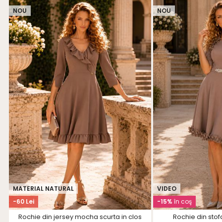
NOU
NOU
MATERIAL NATURAL
VIDEO
-60 Lei
-15%
în coş
Rochie din jersey mocha scurta in clos
Rochie din sto