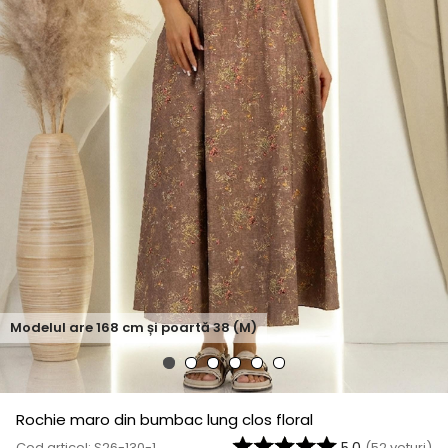
Modelul are
168
cm și poartă
38 (M)
Rochie maro din bumbac lung clos floral
Cod articol: S26-130-1
(
52
voturi)