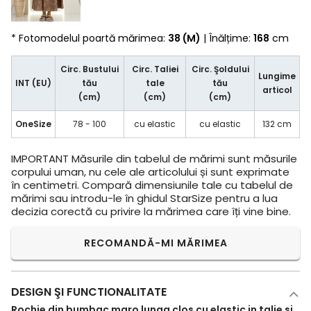
* Fotomodelul poartă mărimea:
38 (M)
| Înălțime:
168
cm
Circ. Bustului
Circ. Taliei
Circ. Şoldului
Lungime
INT (EU)
tău
tale
tău
articol
(cm)
(cm)
(cm)
OneSize
78 - 100
cu elastic
cu elastic
132 cm
IMPORTANT
Măsurile din tabelul de mărimi sunt măsurile
corpului uman, nu cele ale articolului și sunt exprimate
în centimetri. Compară dimensiunile tale cu tabelul de
mărimi sau introdu-le în ghidul StarSize pentru a lua
decizia corectă cu privire la mărimea care îți vine bine.
RECOMANDĂ-MI MĂRIMEA
DESIGN ŞI FUNCTIONALITATE
Rochie din bumbac maro lunga clos cu elastic in talie si