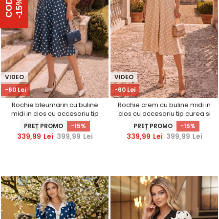
%
C
O
D
-
1
5
VIDEO
VIDEO
-60 Lei
-60 Lei
Rochie bleumarin cu buline
Rochie crem cu buline midi in
midi in clos cu accesoriu tip
clos cu accesoriu tip curea si
curea si buzunare -
buzunare - StarShinerS
PREȚ PROMO
-15%
PREȚ PROMO
-15%
StarShinerS
339,99
Lei
399,99
Lei
339,99
Lei
399,99
Lei