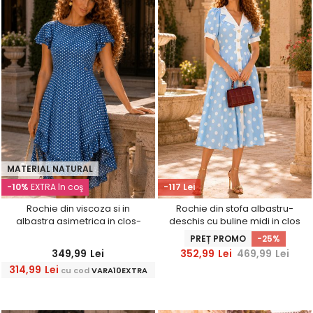
MATERIAL NATURAL
-10%
EXTRA în coş
-117 Lei
Rochie din viscoza si in
Rochie din stofa albastru-
albastra asimetrica in clos-
deschis cu buline midi in clos
StarShinerS
cu nasturi aurii decorativi -
PREȚ PROMO
-25%
StarShinerS
349,99
Lei
352,99
Lei
469,99
Lei
314,99
Lei
cu cod
VARA10EXTRA