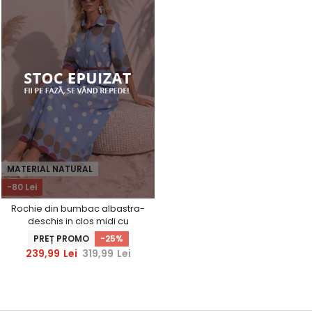
MATERIAL NATURAL
-80 Lei
Rochie din bumbac albastra-
deschis in clos midi cu
accesoriu tip curea
PREȚ PROMO
-25%
239,99
Lei
319,99
Lei