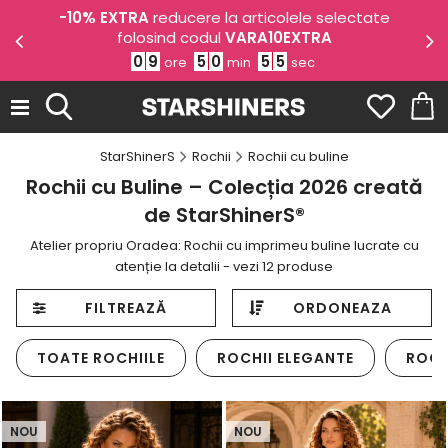
odul
-10% EXTRA
reducere la articolele selectate
-1
folosind codul
VARA10EXTRA
0
9
5
0
5
4
ore
min
sec
StarShinerS
Rochii
Rochii cu buline
Rochii cu Buline – Colecția 2026 creată
de StarShinerS®
Atelier propriu Oradea: Rochii cu imprimeu buline lucrate cu
atenție la detalii - vezi 12 produse
FILTREAZĂ
ORDONEAZA
TOATE ROCHIILE
ROCHII ELEGANTE
ROCH
NOU
NOU