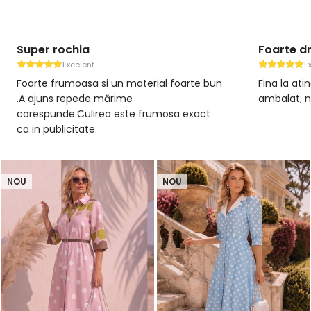
Super rochia
Foarte d
Excelent
E
Foarte frumoasa si un material foarte bun
Fina la at
.A ajuns repede mărime
ambalat; n
corespunde.Culirea este frumosa exact
ca in publicitate.
NOU
NOU