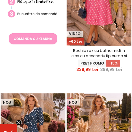
VIDEO
-60 Lei
Rochie roz cu buline midi in
clos cu accesoriu tip curea si
buzunare - StarShinerS
PREȚ PROMO
-15%
339,99
Lei
399,99
Lei
NOU
NOU