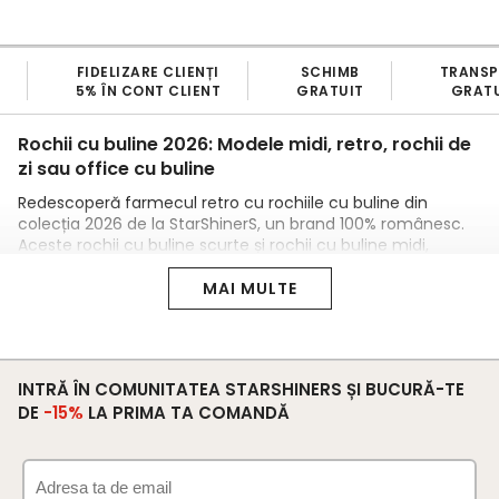
FIDELIZARE CLIENȚI
SCHIMB
TRANS
5% ÎN CONT CLIENT
GRATUIT
GRATU
Rochii cu buline 2026: Modele midi, retro, rochii de
zi sau office cu buline
Redescoperă farmecul retro cu rochiile cu buline din
colecția 2026 de la StarShinerS, un brand 100% românesc.
Aceste rochii cu buline scurte și rochii cu buline midi,
alături de variante lungi, aduc un stil jucăuș și elegant, ideal
pentru zilele din 2026, de la plimbări la ocazii casual.
MAI MULTE
Rochii cu Buline 2026
– Scurte și Midi pentru un Look Retro
Adaugă o notă vintage garderobei tale cu rochiile cu buline
scurte din colecția 2026, perfecte pentru un aer feminin și
INTRĂ ÎN COMUNITATEA STARSHINERS ȘI BUCURĂ-TE
rochiile cu buline midi
dinamic. Pentru un stil mai versatil,
DE
-15%
LA PRIMA TA COMANDĂ
din voal sau bumbac, cu imprimeuri fine, sunt alegerea
ideală, completate de rochii tricotate midi pentru un twist
modern în zilele mai răcoroase.