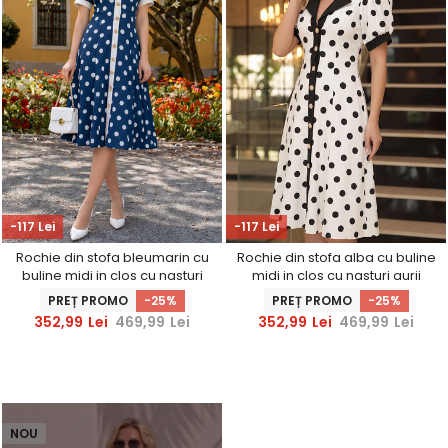
-117 Lei
-117 Lei
Rochie din stofa bleumarin cu
Rochie din stofa alba cu buline
buline midi in clos cu nasturi
midi in clos cu nasturi aurii
aurii decorativi - StarShinerS
decorativi - StarShinerS
PREȚ PROMO
-25%
PREȚ PROMO
-25%
352,99
Lei
469,99
Lei
352,99
Lei
469,99
Lei
NOU