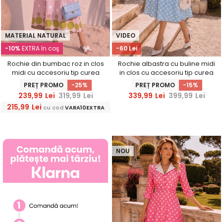
MATERIAL NATURAL
VIDEO
-10%
EXTRA în coş
-60 Lei
Rochie din bumbac roz in clos
Rochie albastra cu buline midi
midi cu accesoriu tip curea
in clos cu accesoriu tip curea
si buzunare - StarShinerS
PREȚ PROMO
-25%
PREȚ PROMO
-15%
239,99
Lei
319,99
Lei
339,99
Lei
399,99
Lei
215,99
Lei
cu cod
VARA10EXTRA
NOU