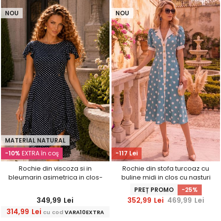
NOU
NOU
MATERIAL NATURAL
-10%
EXTRA în coş
-117 Lei
Rochie din viscoza si in
Rochie din stofa turcoaz cu
bleumarin asimetrica in clos-
buline midi in clos cu nasturi
StarShinerS
aurii decorativi - StarShinerS
PREȚ PROMO
-25%
349,99
Lei
352,99
Lei
469,99
Lei
314,99
Lei
cu cod
VARA10EXTRA