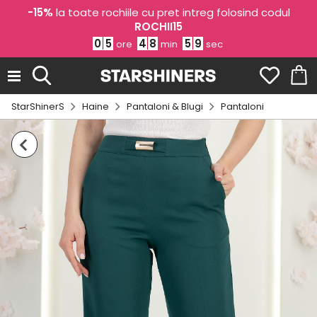
-15%
la toate rochiile cu pret intreg folosind codul
ROCHII15
0
5
4
8
5
8
ore
min
sec
StarShinerS
Haine
Pantaloni & Blugi
Pantaloni