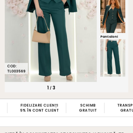
Pantaloni
COD:
TL003569
1
3
/
ENȚI
SCHIMB
TRANSPORT
BRAN
IENT
GRATUIT
GRATUIT
100% ROM