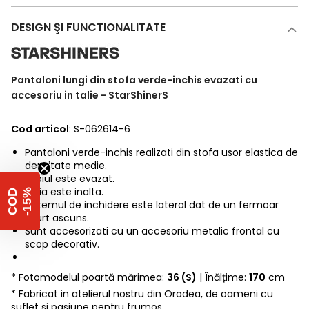
DESIGN ŞI FUNCTIONALITATE
Pantaloni lungi din stofa verde-inchis evazati cu
accesoriu in talie - StarShinerS
Cod articol
: S-062614-6
Pantaloni verde-inchis realizati din stofa usor elastica de
densitate medie.
Croiul este evazat.
Talia este inalta.
%
C
O
D
-
1
5
Sistemul de inchidere este lateral dat de un fermoar
scurt ascuns.
Sunt accesorizati cu un accesoriu metalic frontal cu
scop decorativ.
* Fotomodelul poartă mărimea:
36 (S)
| Înălțime:
170
cm
* Fabricat in atelierul nostru din Oradea, de oameni cu
suflet si pasiune pentru frumos