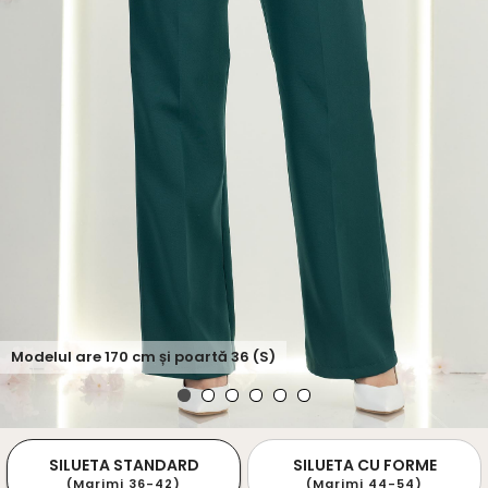
Modelul are
170
cm și poartă
36 (S)
SILUETA STANDARD
SILUETA CU FORME
(Marimi 36-42)
(Marimi 44-54)