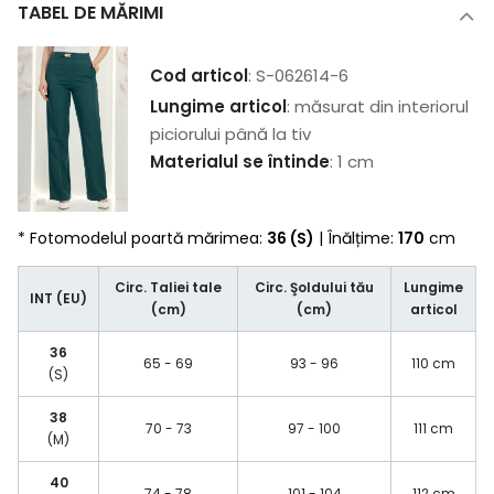
TABEL DE MĂRIMI
Cod articol
: S-062614-6
Lungime articol
: măsurat din interiorul
piciorului până la tiv
Materialul se întinde
: 1 cm
* Fotomodelul poartă mărimea:
36 (S)
| Înălțime:
170
cm
Circ. Taliei tale
Circ. Şoldului tău
Lungime
INT (EU)
(cm)
(cm)
articol
36
65 - 69
93 - 96
110 cm
(S)
38
70 - 73
97 - 100
111 cm
(M)
40
74 - 78
101 - 104
112 cm