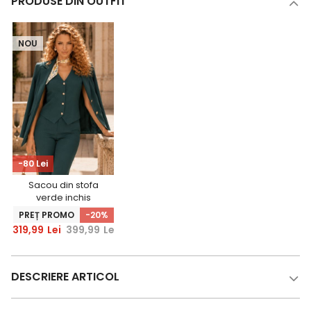
PRODUSE DIN OUTFIT
NOU
-80 Lei
Sacou din stofa
verde inchis
cambrat cu nasturi
PREȚ PROMO
-20%
decorativi aurii -
319,99
Lei
399,99
Lei
StarShinerS
DESCRIERE ARTICOL