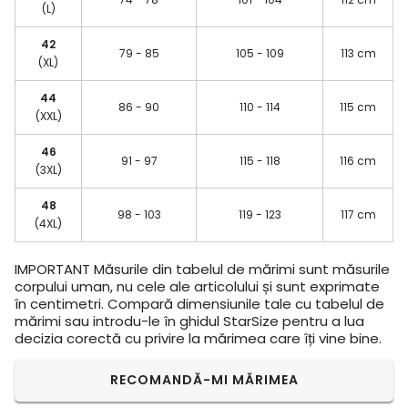
(L)
42
79 - 85
105 - 109
113 cm
(XL)
44
86 - 90
110 - 114
115 cm
(XXL)
46
91 - 97
115 - 118
116 cm
(3XL)
48
98 - 103
119 - 123
117 cm
(4XL)
IMPORTANT
Măsurile din tabelul de mărimi sunt măsurile
corpului uman, nu cele ale articolului și sunt exprimate
în centimetri. Compară dimensiunile tale cu tabelul de
mărimi sau introdu-le în ghidul StarSize pentru a lua
decizia corectă cu privire la mărimea care îți vine bine.
RECOMANDĂ-MI MĂRIMEA