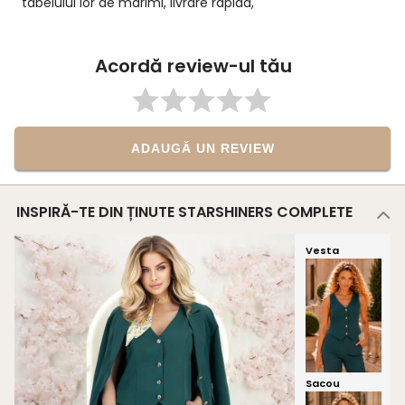
,
deobicei
ta.
Acordă review-ul tău
ADAUGĂ UN REVIEW
INSPIRĂ-TE DIN ȚINUTE STARSHINERS COMPLETE
Vesta
Sacou