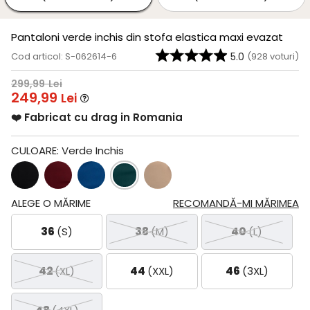
Pantaloni verde inchis din stofa elastica maxi evazat
Cod articol: S-062614-6
5.0
(
928
voturi)
299,99
Lei
249,99
Lei
❤️ Fabricat cu drag in Romania
CULOARE:
Verde Inchis
ALEGE O MĂRIME
RECOMANDĂ-MI MĂRIMEA
36
(S)
38
(M)
40
(L)
42
(XL)
44
(XXL)
46
(3XL)