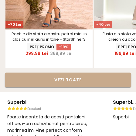
-70 Lei
-40 Lei
Rochie din stofa albastru petrol midi in
Fusta din stofa v
clos cu inel auriu in talie - StarShinerS
creion cu acc
Star
PREȚ PROMO
-19%
PREȚ PR
299,99
Lei
369,99
Lei
189,99
Lei
VEZI TOATE
Superbi...
Pantalonii visinii office
Excelent
Excelent
i
Superbi
Material de calitate, se ase
u,
modern, lungime foarte bun
potriveste o marime mai m