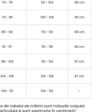
74 - 78
101 - 104
95 cm
79 - 85
105 - 109
95 cm
86 - 90
110 - 114
96 cm
91 - 97
115 - 118
96 cm
98 - 103
119 - 123
97 cm
104 - 108
124 - 128
97 cm
109 - 112
129 - 132
-
e din tabelul de mărimi sunt măsurile corpului
rticolului și sunt exprimate în centimetri.