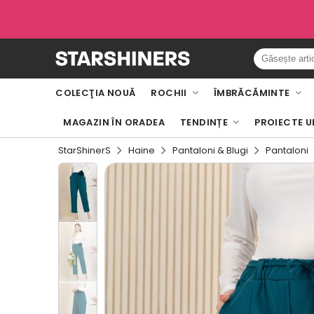
COLECŢIA NOUĂ
ROCHII
ÎMBRĂCĂMINTE
MAGAZIN ÎN ORADEA
TENDINȚE
PROIECTE U
StarShinerS
Haine
Pantaloni & Blugi
Pantaloni