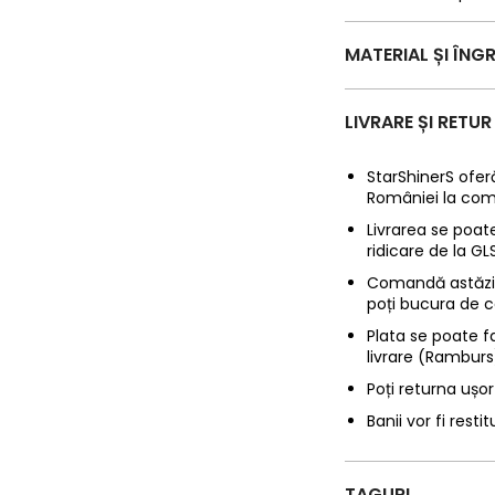
MATERIAL ȘI ÎNGR
LIVRARE ȘI RETUR
StarShinerS oferă
României la com
Livrarea se poate
ridicare de la G
Comandă astăzi p
poți bucura de c
Plata se poate f
livrare (Ramburs
Poți returna ușor
Banii vor fi restit
TAGURI