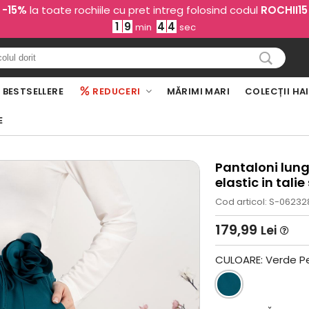
-15%
la toate rochiile cu pret intreg folosind codul
ROCHII15
1
9
4
3
min
sec
BESTSELLERE
REDUCERI
MĂRIMI MARI
COLECȚII HA
E
Pantaloni lung
elastic in tali
Cod articol: S-06232
179,99
Lei
CULOARE:
Verde Pe