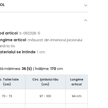
COL
od articol
: S-062328-5
ungime articol
: măsurat din interiorul piciorului
nă la tiv
terialul se întinde
: 1 cm
rtă mărimea:
36 (S)
| Înălțime:
170
cm
c. Taliei tale
Circ. Şoldului tău
Lungime
(cm)
(cm)
articol
70 - 73
97 - 100
94 cm