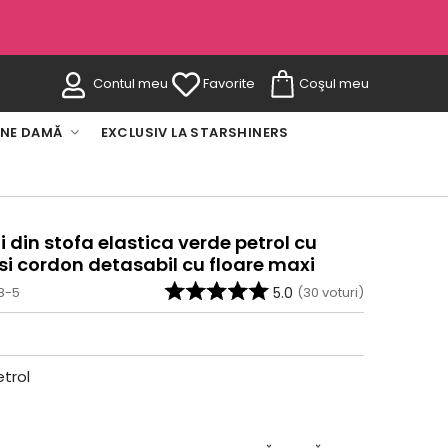
Contul meu
Favorite
Coşul meu
INE DAMĂ
EXCLUSIV LA STARSHINERS
i din stofa elastica verde petrol cu
e si cordon detasabil cu floare maxi
8-5
5.0
(
30
voturi)
trol