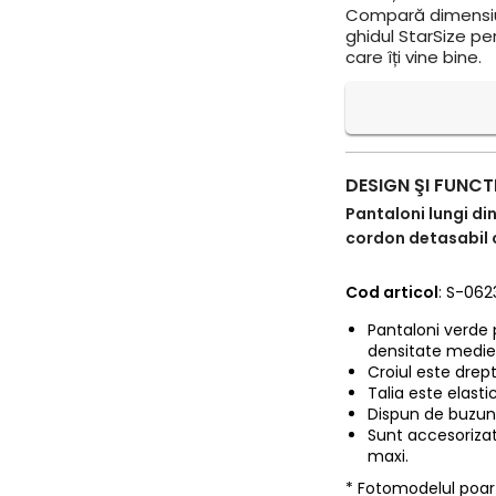
Compară dimensiun
ghidul StarSize pe
care îți vine bine.
DESIGN ŞI FUNCT
Pantaloni lungi din
cordon detasabil 
Cod articol
: S-06
Pantaloni verde p
densitate medie
Croiul este drept
Talia este elasti
Dispun de buzuna
Sunt accesorizati
maxi.
* Fotomodelul poa