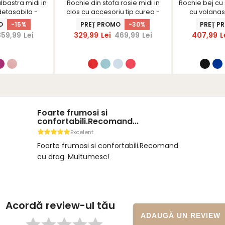
lbastra midi in
Rochie din stofa rosie midi in
Rochie bej cu s
detasabila -
clos cu accesoriu tip curea -
cu volanas
nerS
StarShinerS
O
-15%
PREȚ PROMO
-30%
PREȚ P
359,99
Lei
329,99
Lei
469,99
Lei
407,99
L
Foarte frumosi si
confortabili.Recomand...
Excelent
Foarte frumosi si confortabili.Recomand
cu drag. Multumesc!
Acordă review-ul tău
ADAUGĂ UN REVIEW