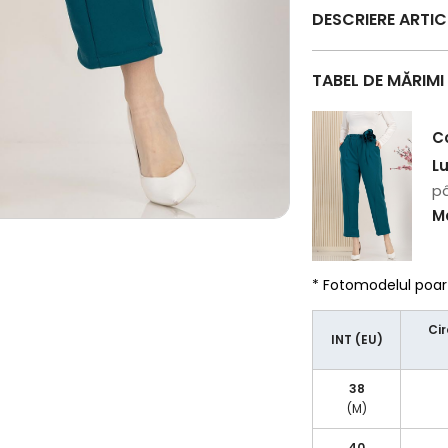
DESCRIERE ARTI
TABEL DE MĂRIMI
C
L
pâ
Ma
* Fotomodelul poa
Cir
INT (EU)
38
(M)
40