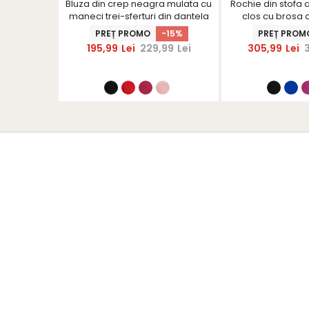
a si in roz
Bluza din crep neagra mulata cu
Rochie din stofa a
larg -
maneci trei-sferturi din dantela
clos cu brosa 
S
- StarShinerS
StarShi
R
PREȚ PROMO
-15%
PREȚ PROM
195,99
Lei
229,99
Lei
305,99
Lei