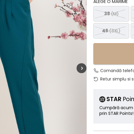
ALEGE O MĂRIME
38
(M)
46
(3XL)
Comandă telef
Retur simplu si 
STAR
Poin
Cumpără acum ș
prin STAR Points!