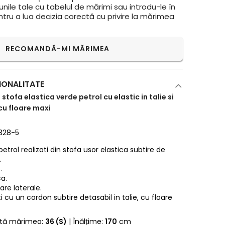
ile tale cu tabelul de mărimi sau introdu-le în
ntru a lua decizia corectă cu privire la mărimea
RECOMANDĂ-MI MĂRIMEA
IONALITATE
 stofa elastica verde petrol cu elastic in talie si
cu floare maxi
2328-5
etrol realizati din stofa usor elastica subtire de
.
.
ca.
re laterale.
 cu un cordon subtire detasabil in talie, cu floare
rtă mărimea:
36 (S)
| Înălțime:
170
cm