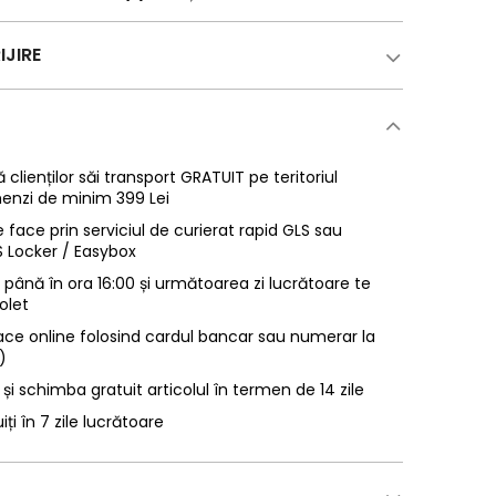
IJIRE
 clienților săi transport GRATUIT pe teritoriul
enzi de minim 399 Lei
 face prin serviciul de curierat rapid GLS sau
LS Locker / Easybox
ână în ora 16:00 și următoarea zi lucrătoare te
olet
ace online folosind cardul bancar sau numerar la
)
 și schimba gratuit articolul în termen de 14 zile
uiți în 7 zile lucrătoare