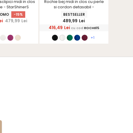
clipici midi in clos
Rochie bej midi in clos cu perle
Rochie di
e - StarShinerS
si cordon detasabil -
scurta cu 
StarShinerS
ROMO
-15%
BESTSELLER
PRE
ei
479,99
Lei
489,99
Lei
259,
416,49
Lei
cu cod
ROCHII15
+1