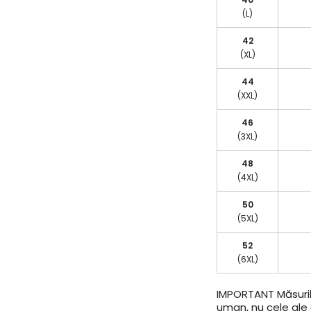
(L)
42
(XL)
44
(XXL)
46
(3XL)
48
(4XL)
50
(5XL)
52
(6XL)
IMPORTANT
Măsuril
uman, nu cele ale a