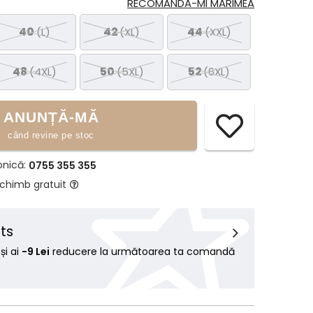
RECOMANDĂ-MI MĂRIMEA
40
(L)
42
(XL)
44
(XXL)
48
(4XL)
50
(5XL)
52
(6XL)
ANUNȚĂ-MĂ
când revine pe stoc
onică:
0755 355 355
schimb gratuit
ts
i ai
-9 Lei
reducere la următoarea ta comandă