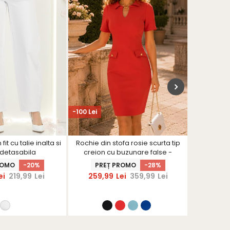
VIDEO
-100 Lei
-15%
în coş
it cu talie inalta si
Rochie din stofa rosie scurta tip
Rochie al
detasabila
creion cu buzunare false -
perle s
StarShinerS
ROMO
-20%
PREȚ PROMO
-28%
ei
219,99
Lei
259,99
Lei
359,99
Lei
416,49