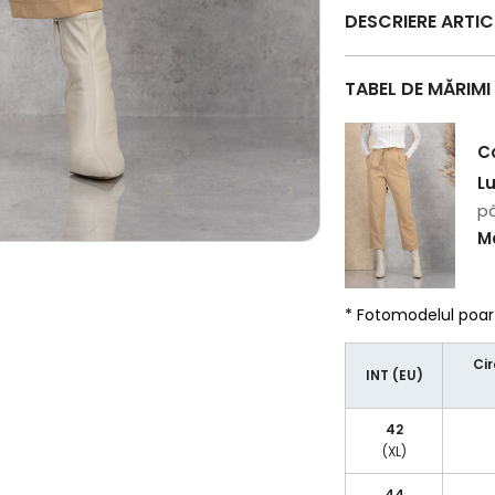
DESCRIERE ARTI
TABEL DE MĂRIMI
C
L
pâ
Ma
* Fotomodelul poa
Cir
INT (EU)
42
(XL)
44