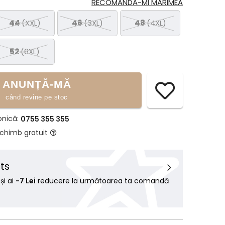
RECOMANDĂ-MI MĂRIMEA
44
(XXL)
46
(3XL)
48
(4XL)
52
(6XL)
ANUNȚĂ-MĂ
când revine pe stoc
onică:
0755 355 355
schimb gratuit
ts
i ai
-7 Lei
reducere la următoarea ta comandă