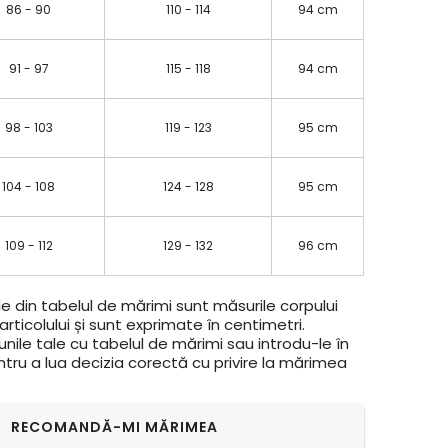
86 - 90
110 - 114
94 cm
91 - 97
115 - 118
94 cm
98 - 103
119 - 123
95 cm
104 - 108
124 - 128
95 cm
109 - 112
129 - 132
96 cm
e din tabelul de mărimi sunt măsurile corpului
rticolului și sunt exprimate în centimetri.
ile tale cu tabelul de mărimi sau introdu-le în
ntru a lua decizia corectă cu privire la mărimea
RECOMANDĂ-MI MĂRIMEA