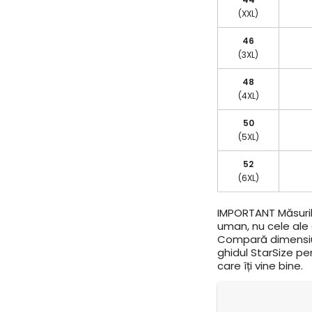
(XXL)
46
(3XL)
48
(4XL)
50
(5XL)
52
(6XL)
IMPORTANT
Măsuril
uman, nu cele ale a
Compară dimensiun
ghidul StarSize pe
care îți vine bine.