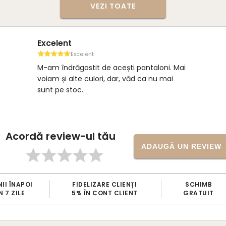
VEZI TOATE
Excelent
Excelent
M-am îndrăgostit de acești pantaloni. Mai
voiam și alte culori, dar, văd ca nu mai
sunt pe stoc.
Acordă review-ul tău
ADAUGĂ UN REVIEW
II ÎNAPOI
FIDELIZARE CLIENȚI
SCHIMB
N 7 ZILE
5% ÎN CONT CLIENT
GRATUIT