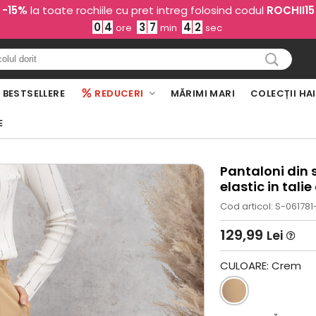
-15%
la toate rochiile cu pret intreg folosind codul
ROCHII15
0
4
3
7
4
0
ore
min
sec
BESTSELLERE
REDUCERI
MĂRIMI MARI
COLECȚII HA
E
Pantaloni din s
elastic in tali
Cod articol: S-061781
129,99
Lei
CULOARE:
Crem