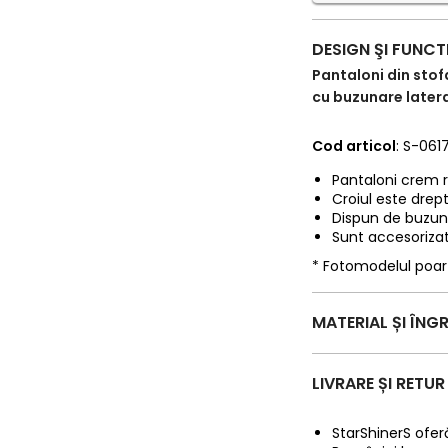
DESIGN ŞI FUNCT
Pantaloni din stofa
cu buzunare later
Cod articol
: S-061
Pantaloni crem re
Croiul este drept 
Dispun de buzuna
Sunt accesorizati
* Fotomodelul poa
MATERIAL ȘI ÎNGR
LIVRARE ȘI RETUR
StarShinerS oferă