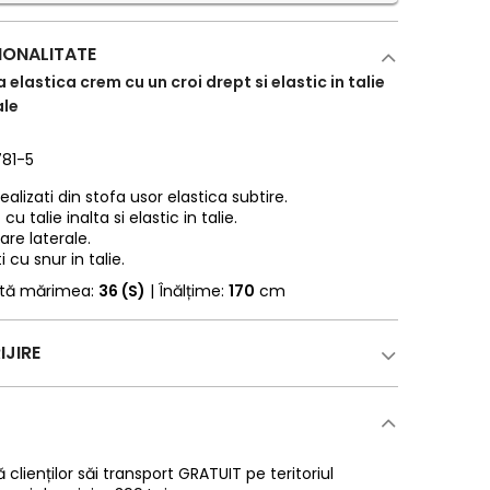
IONALITATE
 elastica crem cu un croi drept si elastic in talie
ale
781-5
alizati din stofa usor elastica subtire.
cu talie inalta si elastic in talie.
re laterale.
 cu snur in talie.
rtă mărimea:
36 (S)
| Înălțime:
170
cm
IJIRE
 clienților săi transport GRATUIT pe teritoriul