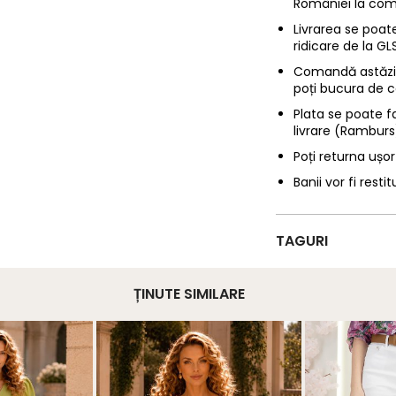
României la com
Livrarea se poate
ridicare de la G
Comandă astăzi p
poți bucura de c
Plata se poate f
livrare (Ramburs
Poți returna ușor
Banii vor fi restit
TAGURI
ȚINUTE SIMILARE