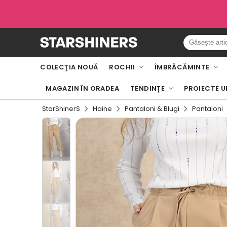
COLECŢIA NOUĂ
ROCHII
ÎMBRĂCĂMINTE
MAGAZIN ÎN ORADEA
TENDINȚE
PROIECTE U
StarShinerS
Haine
Pantaloni & Blugi
Pantaloni