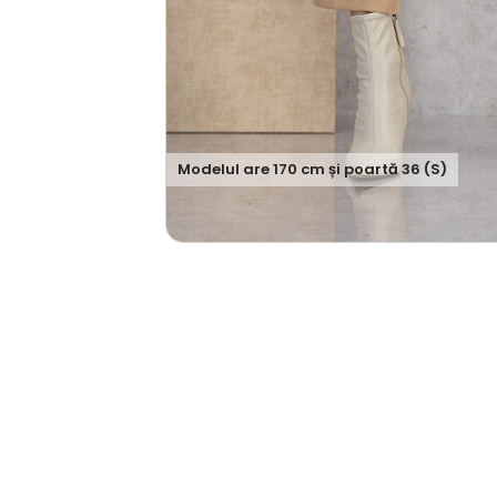
Modelul are
170
cm și poartă
36 (S)