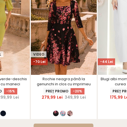
L
VIDEO
-70 Lei
-44 Lei
 verde-deschis
Rochie neagra până la
Blugi albi mom f
n cu maneci
genunchi in clos cu imprimeu
curea 
arShinerS
floral- StarShinerS
O
-15%
PREȚ PROMO
-20%
PREȚ P
299,99
Lei
279,99
Lei
349,99
Lei
175,99
L