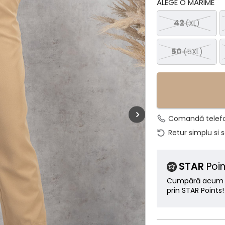
ALEGE O MĂRIME
42
(XL)
50
(5XL)
Comandă telef
Retur simplu si 
STAR
Poin
Cumpără acum ș
prin STAR Points!