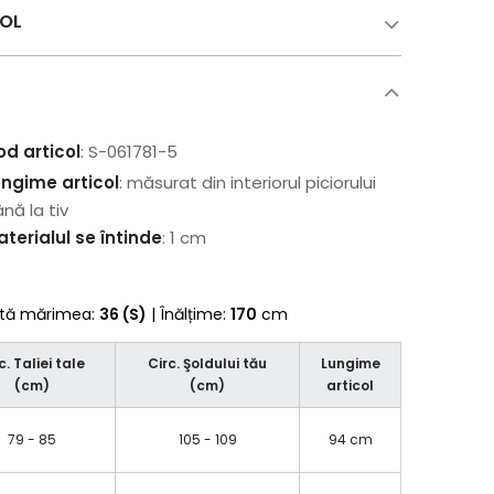
COL
od articol
: S-061781-5
ungime articol
: măsurat din interiorul piciorului
nă la tiv
terialul se întinde
: 1 cm
rtă mărimea:
36 (S)
| Înălțime:
170
cm
c. Taliei tale
Circ. Şoldului tău
Lungime
(cm)
(cm)
articol
79 - 85
105 - 109
94 cm