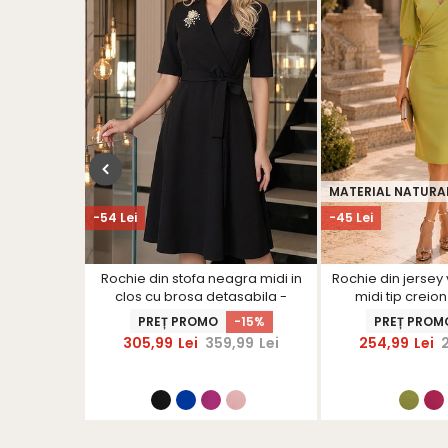
MATERIAL NATURA
-54 Lei
-45 Lei
n clos cu
Rochie din stofa neagra midi in
Rochie din jersey
toare -
clos cu brosa detasabila -
midi tip creio
S
StarShinerS
bufante- St
-15%
PREȚ PROMO
-15%
PREȚ PROM
,99
Lei
305,99
Lei
359,99
Lei
254,99
Lei