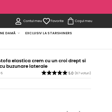
Contul meu
Favorite
Coşul meu
INE DAMĂ
EXCLUSIV LA STARSHINERS
tofa elastica crem cu un croi drept si
e cu buzunare laterale
-5
5.0
(
67
voturi)