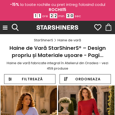
-15%
la toate rochiile cu pret intreg folosind codul
ROCHII15
1
1
2
2
2
8
ore
min
sec
StarShinerS
Haine de vară
Haine de Vară StarShinerS® – Design
propriu și Materiale ușoare - Pagi...
Haine de vară fabricate integral în Atelierul din Oradea - vezi
459 produse
FILTREAZĂ
ORDONEAZA