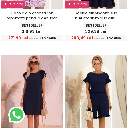
-15%
în coş
-15%
în coş
Rochie din viscoza roz
Rochie din viscoza si in
imprimata până la genunchi
bleumarin midi in clini-
clos cu elastic in talie -
StarShinerS
BESTSELLER
BESTSELLER
StarShinerS
319,99
Lei
329,99
Lei
271,99
Lei
280,49
Lei
cu cod
ROCHII15
cu cod
ROCHII15