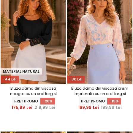
MATERIAL NATURAL
-44 Lei
-30 Lei
Bluza dama din viscoza
Bluza dama din viscoza crem
neagra cu un croi larg si
imprimata cu un croi larg si
insertii de dantela -
maneci bufante - StarShinerS
PREȚ PROMO
-20%
PREȚ PROMO
-15%
StarShinerS
175,99
Lei
219,99
Lei
169,99
Lei
199,99
Lei