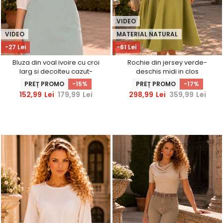
VIDEO
VIDEO
MATERIAL NATURAL
-27 Lei
-61 Lei
Bluza din voal ivoire cu croi
Rochie din jersey verde-
larg si decolteu cazut-
deschis midi in clos
StarShinerS
accesorizata cu brosa -
PREȚ PROMO
-15%
PREȚ PROMO
-17%
StarShinerS
152,99
Lei
179,99
Lei
298,99
Lei
359,99
Lei