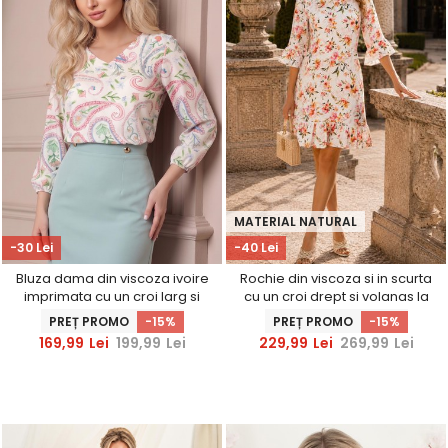
MATERIAL NATURAL
-30 Lei
-40 Lei
Bluza dama din viscoza ivoire
Rochie din viscoza si in scurta
imprimata cu un croi larg si
cu un croi drept si volanas la
maneci bufante - StarShinerS
maneca - StarShinerS
PREȚ PROMO
-15%
PREȚ PROMO
-15%
169,99
Lei
199,99
Lei
229,99
Lei
269,99
Lei