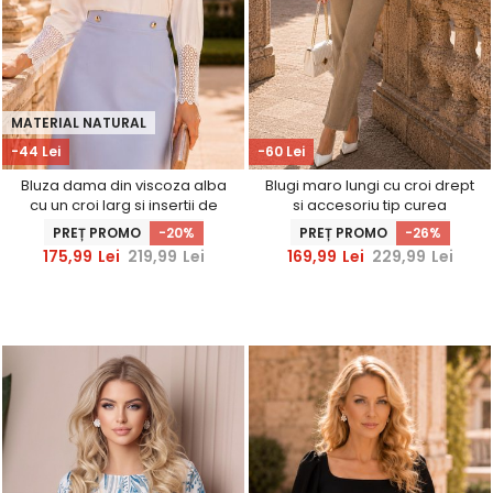
MATERIAL NATURAL
-44 Lei
-60 Lei
Bluza dama din viscoza alba
Blugi maro lungi cu croi drept
cu un croi larg si insertii de
si accesoriu tip curea
dantela - StarShinerS
PREȚ PROMO
-20%
PREȚ PROMO
-26%
175,99
Lei
219,99
Lei
169,99
Lei
229,99
Lei