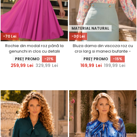
MATERIAL NATURAL
-70 Lei
-30 Lei
Rochie din modal roz până la
Bluza dama din viscoza roz cu
genunchi in clos cu detalii
croi larg si maneci bufante -
frontale - StarShinerS
StarShinerS
PREȚ PROMO
-21%
PREȚ PROMO
-15%
259,99
Lei
329,99
Lei
169,99
Lei
199,99
Lei