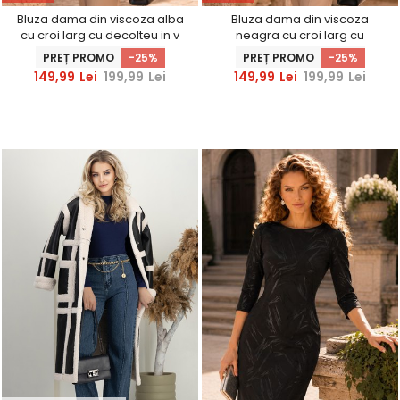
Bluza dama din viscoza alba
Bluza dama din viscoza
cu croi larg cu decolteu in v
neagra cu croi larg cu
decolteu in v
PREȚ PROMO
-25%
PREȚ PROMO
-25%
149,99
Lei
199,99
Lei
149,99
Lei
199,99
Lei