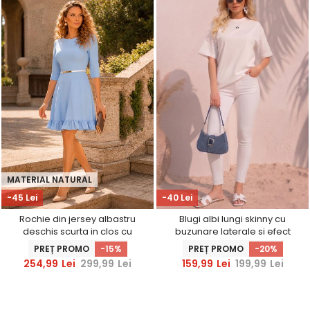
MATERIAL NATURAL
-45 Lei
-40 Lei
Rochie din jersey albastru
Blugi albi lungi skinny cu
deschis scurta in clos cu
buzunare laterale si efect
accesoriu tip curea -
Push Up
PREȚ PROMO
-15%
PREȚ PROMO
-20%
StarShinerS
254,99
Lei
299,99
Lei
159,99
Lei
199,99
Lei