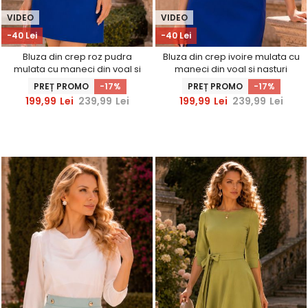
VIDEO
VIDEO
-40 Lei
-40 Lei
Bluza din crep roz pudra
Bluza din crep ivoire mulata cu
mulata cu maneci din voal si
maneci din voal si nasturi
nasturi decorativi- StarShinerS
decorativi- StarShinerS
PREȚ PROMO
-17%
PREȚ PROMO
-17%
199,99
Lei
239,99
Lei
199,99
Lei
239,99
Lei