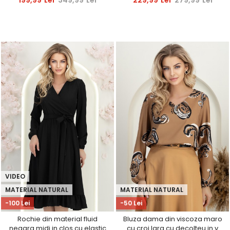
VIDEO
MATERIAL NATURAL
MATERIAL NATURAL
-100 Lei
-50 Lei
Rochie din material fluid
Bluza dama din viscoza maro
neagra midi in clos cu elastic
cu croi larg cu decolteu in v