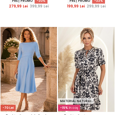
PREȚ PROMO
-30%
PREȚ PROMO
-33%
279,99
Lei
399,99
Lei
199,99
Lei
299,99
Lei
MATERIAL NATURAL
-70 Lei
-15%
în coş