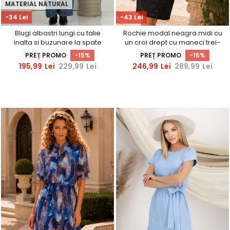
MATERIAL NATURAL
-34 Lei
-43 Lei
Blugi albastri lungi cu talie
Rochie modal neagra midi cu
inalta si buzunare la spate
un croi drept cu maneci trei-
sferturi - StarShinerS
PREȚ PROMO
-15%
PREȚ PROMO
-15%
195,99
Lei
229,99
Lei
246,99
Lei
289,99
Lei