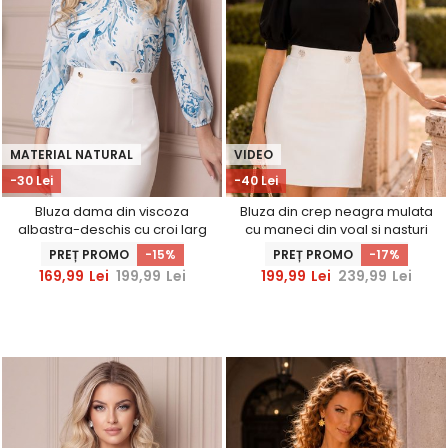
MATERIAL NATURAL
VIDEO
-30 Lei
-40 Lei
Bluza dama din viscoza
Bluza din crep neagra mulata
albastra-deschis cu croi larg
cu maneci din voal si nasturi
si maneci bufante -
decorativi- StarShinerS
PREȚ PROMO
-15%
PREȚ PROMO
-17%
StarShinerS
169,99
Lei
199,99
Lei
199,99
Lei
239,99
Lei