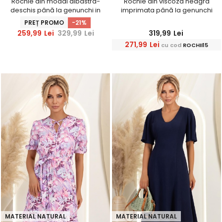
Rochie din modal albastra-
Rochie din viscoza neagra
deschis până la genunchi in
imprimata până la genunchi
clos cu detalii frontale -
clos cu elastic in talie -
PREȚ PROMO
-21%
StarShinerS
StarShinerS
259,99
Lei
329,99
Lei
319,99
Lei
271,99
Lei
cu cod
ROCHII15
MATERIAL NATURAL
MATERIAL NATURAL