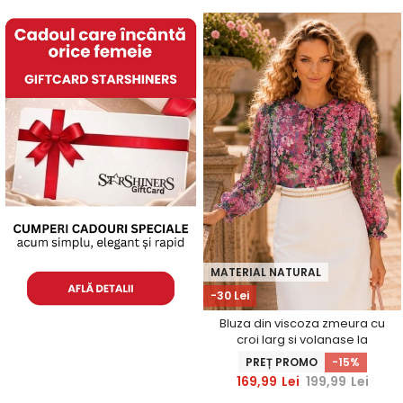
MATERIAL NATURAL
-30 Lei
Bluza din viscoza zmeura cu
croi larg si volanase la
maneca - StarShinerS
PREȚ PROMO
-15%
169,99
Lei
199,99
Lei