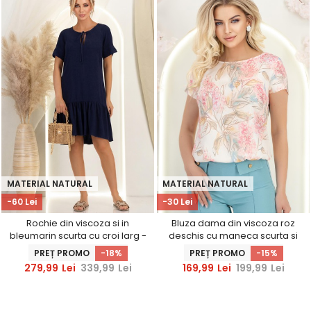
MATERIAL NATURAL
MATERIAL NATURAL
-60 Lei
-30 Lei
Rochie din viscoza si in
Bluza dama din viscoza roz
bleumarin scurta cu croi larg -
deschis cu maneca scurta si
StarShinerS
croi larg
PREȚ PROMO
-18%
PREȚ PROMO
-15%
279,99
Lei
339,99
Lei
169,99
Lei
199,99
Lei