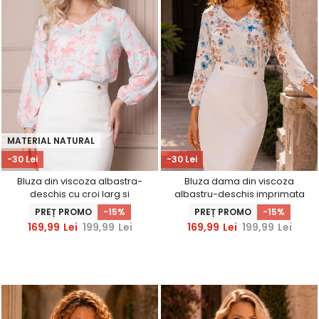
MATERIAL NATURAL
-30 Lei
-30 Lei
Bluza din viscoza albastra-
Bluza dama din viscoza
deschis cu croi larg si
albastru-deschis imprimata
imprimeu floral - StarShinerS
cu un croi larg si maneci
PREȚ PROMO
-15%
PREȚ PROMO
-15%
bufante - StarShinerS
169,99
Lei
199,99
Lei
169,99
Lei
199,99
Lei