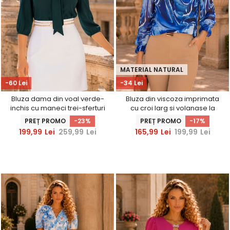
MATERIAL NATURAL
-60 Lei
-34 Lei
Bluza dama din voal verde-
Bluza din viscoza imprimata
inchis cu maneci trei-sferturi
cu croi larg si volanase la
bufante si croi larg cu guler tip
maneca - StarShinerS
PREȚ PROMO
-23%
PREȚ PROMO
-17%
esarfa cu inel - StarShinerS
199,99
Lei
259,99
Lei
165,99
Lei
199,99
Lei