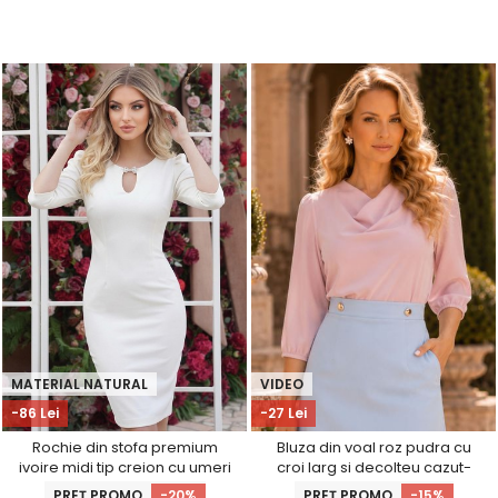
MATERIAL NATURAL
VIDEO
-86 Lei
-27 Lei
Rochie din stofa premium
Bluza din voal roz pudra cu
ivoire midi tip creion cu umeri
croi larg si decolteu cazut-
bufanti si accesoriu argintiu-
StarShinerS
PREȚ PROMO
-20%
PREȚ PROMO
-15%