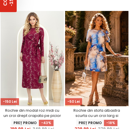
%
C
O
D
-
1
5
-150 Lei
-50 Lei
Rochie din modal roz midi cu
Rochie din stofa albastra
un croi drept crapata pe picior
scurta cu un croi larg si
- StarShinerS
maneci bufante - StarShinerS
PREȚ PROMO
-43%
PREȚ PROMO
-18%
199,99
Lei
349,99
Lei
229,99
Lei
279,99
Lei