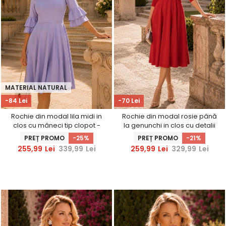
MATERIAL NATURAL
-84 Lei
-70 Lei
Rochie din modal lila midi in
Rochie din modal rosie până
clos cu mâneci tip clopot -
la genunchi in clos cu detalii
StarShinerS
frontale - StarShinerS
PREȚ PROMO
-25%
PREȚ PROMO
-21%
255,99
Lei
339,99
Lei
259,99
Lei
329,99
Lei