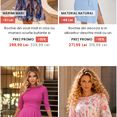
MĂRIMI MARI
MATERIAL NATURAL
-51 Lei
-48 Lei
Rochie din voal midi in clos cu
Rochie din viscoza si in
maneci scurte bufante si
albastru-deschis midi cu un
cordon detasabil -
croi drept si elastic in talie -
PREȚ PROMO
-15%
PREȚ PROMO
-15%
StarShinerS
StarShinerS
288,99
Lei
339,99
Lei
271,99
Lei
319,99
Lei