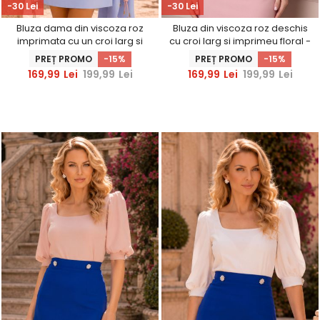
-30 Lei
-30 Lei
Bluza dama din viscoza roz
Bluza din viscoza roz deschis
imprimata cu un croi larg si
cu croi larg si imprimeu floral -
maneci bufante - StarShinerS
StarShinerS
PREȚ PROMO
-15%
PREȚ PROMO
-15%
169,99
Lei
199,99
Lei
169,99
Lei
199,99
Lei