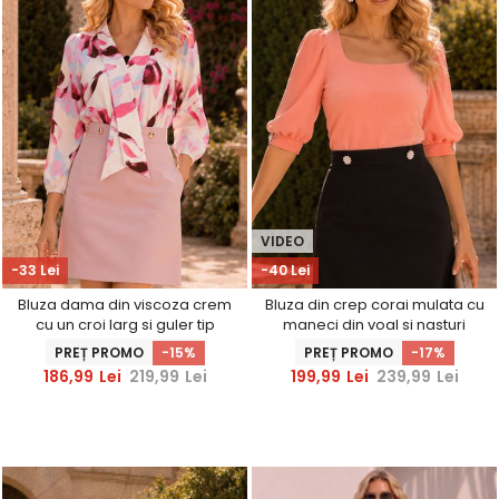
VIDEO
-33 Lei
-40 Lei
Bluza dama din viscoza crem
Bluza din crep corai mulata cu
cu un croi larg si guler tip
maneci din voal si nasturi
cravata - StarShinerS
decorativi- StarShinerS
PREȚ PROMO
-15%
PREȚ PROMO
-17%
186,99
Lei
219,99
Lei
199,99
Lei
239,99
Lei