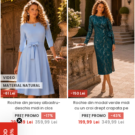
VIDEO
MATERIAL NATURAL
-61 Lei
-150 Lei
Rochie din jersey albastru-
Rochie din modal verde midi
deschis midi in clos
cu un croi drept crapata pe
accesorizata cu brosa -
picior - StarShinerS
PREȚ PROMO
-17%
PREȚ PROMO
-43%
StarShinerS
298,99
Lei
359,99
Lei
199,99
Lei
349,99
Lei