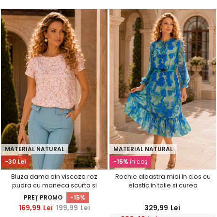
MATERIAL NATURAL
MATERIAL NATURAL
-30 Lei
-15%
în coş
Bluza dama din viscoza roz
Rochie albastra midi in clos cu
pudra cu maneca scurta si
elastic in talie si curea
croi larg
detasabila - StarShinerS
PREȚ PROMO
-15%
169,99
Lei
199,99
Lei
329,99
Lei