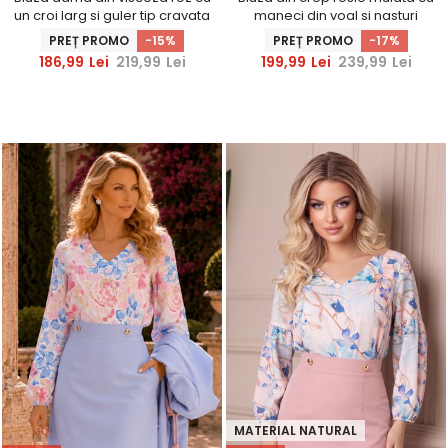
un croi larg si guler tip cravata
maneci din voal si nasturi
- StarShinerS
decorativi- StarShinerS
PREȚ PROMO
-15%
PREȚ PROMO
-17%
186,99
Lei
219,99
Lei
199,99
Lei
239,99
Lei
MATERIAL NATURAL