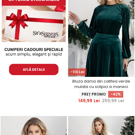
-110 Lei
Bluza dama din catifea verde
mulata cu sclipici si maneci
bufante - StarShinerS
PREȚ PROMO
-42%
149,99
Lei
259,99
Lei