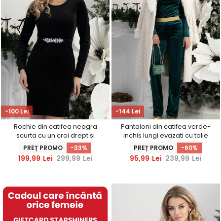
-100 Lei
-144 Lei
Rochie din catifea neagra
Pantaloni din catifea verde-
scurta cu un croi drept si
inchis lungi evazati cu talie
cordon detasabil cu aplicatii
inalta pe suport de elastic -
PREȚ PROMO
-33%
PREȚ PROMO
-60%
strass - StarShinerS
StarShinerS
199,99
Lei
299,99
Lei
95,99
Lei
239,99
Lei