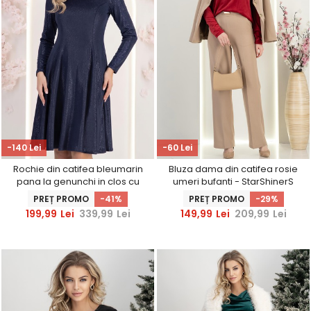
-140 Lei
-60 Lei
Rochie din catifea bleumarin
Bluza dama din catifea rosie
pana la genunchi in clos cu
umeri bufanti - StarShinerS
decolteu rotunjit - StarShinerS
PREȚ PROMO
-41%
PREȚ PROMO
-29%
199,99
Lei
339,99
Lei
149,99
Lei
209,99
Lei