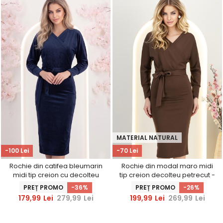
MATERIAL NATURAL
-100 Lei
-70 Lei
Rochie din catifea bleumarin
Rochie din modal maro midi
midi tip creion cu decolteu
tip creion decolteu petrecut -
petrecut - StarShinerS
StarShinerS
PREȚ PROMO
-36%
PREȚ PROMO
-26%
179,99
Lei
279,99
Lei
199,99
Lei
269,99
Lei