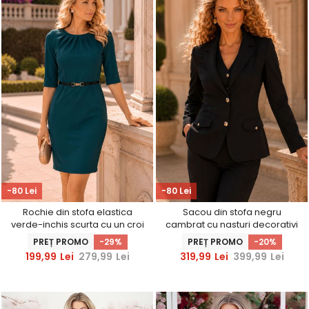
-80 Lei
-80 Lei
Rochie din stofa elastica
Sacou din stofa negru
verde-inchis scurta cu un croi
cambrat cu nasturi decorativi
drept si accesoriu tip curea -
aurii - StarShinerS
PREȚ PROMO
-29%
PREȚ PROMO
-20%
StarShinerS
199,99
Lei
279,99
Lei
319,99
Lei
399,99
Lei