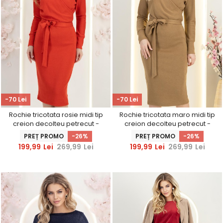
-70 Lei
-70 Lei
Rochie tricotata rosie midi tip
Rochie tricotata maro midi tip
creion decolteu petrecut -
creion decolteu petrecut -
StarShinerS
StarShinerS
PREȚ PROMO
-26%
PREȚ PROMO
-26%
199,99
Lei
269,99
Lei
199,99
Lei
269,99
Lei