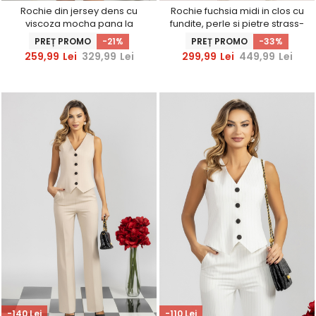
Rochie din jersey dens cu
Rochie fuchsia midi in clos cu
viscoza mocha pana la
fundite, perle si pietre strass-
genunchi tip creion
StarShinerS
PREȚ PROMO
-21%
PREȚ PROMO
-33%
accesorizata cu brosa -
259,99
Lei
329,99
Lei
299,99
Lei
449,99
Lei
StarShinerS
-140 Lei
-110 Lei