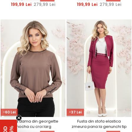
StarShinerS
StarShinerS
199,99
Lei
279,99
Lei
199,99
Lei
279,99
Lei
-60 Lei
-37 Lei
Bluza dama din georgette
Fusta din stofa elastica
mocha cu croi larg
zmeura pana la genunchi tip
accesorizata cu perle -
creion accesorizata cu perle -