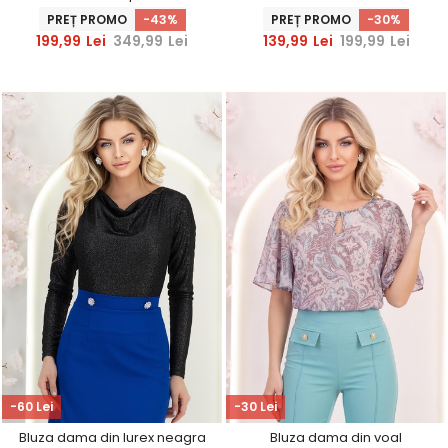
accesorizata cu perle -
cazut - StarShinerS
PREȚ PROMO
-43%
PREȚ PROMO
-30%
StarShinerS
199,99
Lei
349,99
Lei
139,99
Lei
199,99
Lei
-60 Lei
-30 Lei
Bluza dama din lurex neagra
Bluza dama din voal