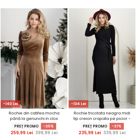
-140 Lei
-104 Lei
Rochie din catifea mocha
Rochie tricotata neagra midi
până la genunchi in clos
tip creion crapata pe picior -
accesorizata cu brosa florala
StarShinerS
PREȚ PROMO
-35%
PREȚ PROMO
-31%
- StarShinerS
259,99
Lei
399,99
Lei
235,99
Lei
339,99
Lei