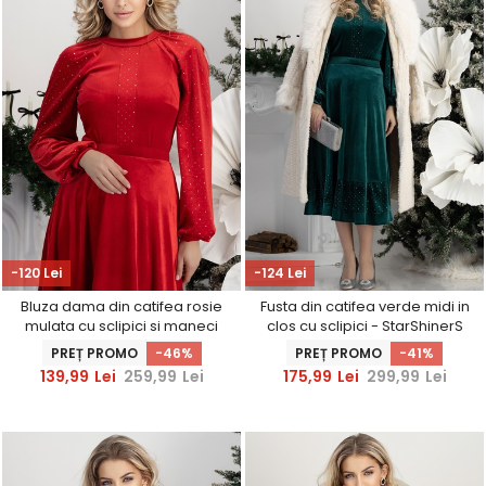
-120 Lei
-124 Lei
Bluza dama din catifea rosie
Fusta din catifea verde midi in
mulata cu sclipici si maneci
clos cu sclipici - StarShinerS
bufante - StarShinerS
PREȚ PROMO
-46%
PREȚ PROMO
-41%
139,99
Lei
259,99
Lei
175,99
Lei
299,99
Lei