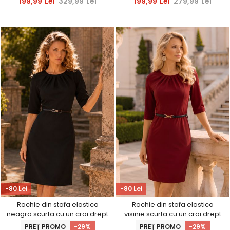
199,99
Lei
329,99
Lei
199,99
Lei
279,99
Lei
-80 Lei
-80 Lei
Rochie din stofa elastica
Rochie din stofa elastica
neagra scurta cu un croi drept
visinie scurta cu un croi drept
si accesoriu tip curea -
si accesoriu tip curea -
PREȚ PROMO
-29%
PREȚ PROMO
-29%