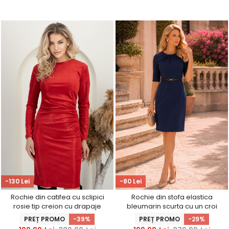
-130 Lei
-80 Lei
Rochie din catifea cu sclipici
Rochie din stofa elastica
rosie tip creion cu drapaje
bleumarin scurta cu un croi
laterale - StarShinerS
drept si accesoriu tip curea -
PREȚ PROMO
-39%
PREȚ PROMO
-29%
StarShinerS