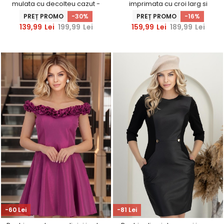
mulata cu decolteu cazut -
imprimata cu croi larg si
StarShinerS
imprimeu - StarShinerS
PREȚ PROMO
-30%
PREȚ PROMO
-16%
139,99
Lei
199,99
Lei
159,99
Lei
189,99
Lei
-60 Lei
-81 Lei