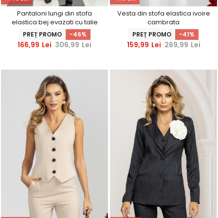
Pantaloni lungi din stofa
Vesta din stofa elastica ivoire
elastica bej evazati cu talie
cambrata
inalta si buzunare laterale
PREȚ PROMO
-46%
PREȚ PROMO
-41%
166,99
Lei
306,99
Lei
159,99
Lei
269,99
Lei