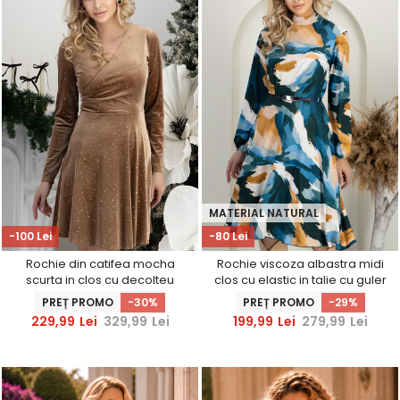
MATERIAL NATURAL
-100 Lei
-80 Lei
Rochie din catifea mocha
Rochie viscoza albastra midi
scurta in clos cu decolteu
clos cu elastic in talie cu guler
petrecut si sclipici-
inalt - StarShinerS
PREȚ PROMO
-30%
PREȚ PROMO
-29%
StarShinerS
229,99
Lei
329,99
Lei
199,99
Lei
279,99
Lei