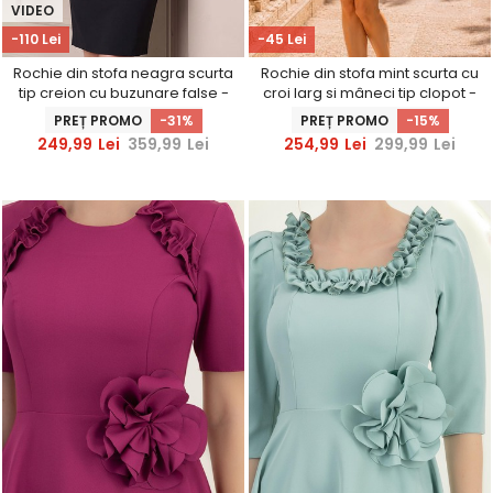
VIDEO
-110 Lei
-45 Lei
Rochie din stofa neagra scurta
Rochie din stofa mint scurta cu
tip creion cu buzunare false -
croi larg si mâneci tip clopot -
StarShinerS
StarShinerS
PREȚ PROMO
-31%
PREȚ PROMO
-15%
249,99
Lei
359,99
Lei
254,99
Lei
299,99
Lei