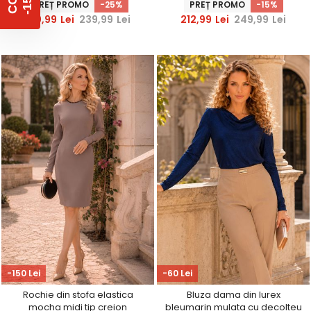
%
C
O
D
-
1
5
PREȚ PROMO
-25%
PREȚ PROMO
-15%
StarShinerS
StarShinerS
179,99
Lei
239,99
Lei
212,99
Lei
249,99
Lei
-150 Lei
-60 Lei
Rochie din stofa elastica
Bluza dama din lurex
mocha midi tip creion
bleumarin mulata cu decolteu