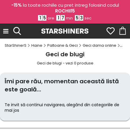
-15%
la toate rochiile cu pret intreg folosind codul
ROCHII15
1
5
1
7
5
3
ore
min
sec
StarShinerS
Haine
Paltoane & Geci
Geci dama online
Geci
Geci de blugi
Geci de blugi - vezi 0 produse
Îmi pare rău, momentan această listă
este goală...
Te invit să continui navigarea, alegând din categoriile de
mai jos