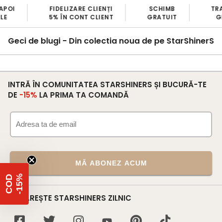
OI
FIDELIZARE CLIENȚI
SCHIMB
TRAN
5% ÎN CONT CLIENT
GRATUIT
GRA
Geci de blugi - Din colectia noua de pe StarShinerS
INTRĂ ÎN COMUNITATEA STARSHINERS ȘI BUCURĂ-TE
DE
-15%
LA PRIMA TA COMANDĂ
MĂ ABONEZ ACUM
%
C
O
D
-
1
5
URMĂREȘTE STARSHINERS ZILNIC