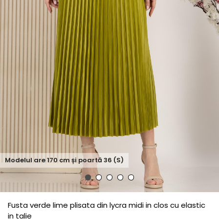
Modelul are
170
cm și poartă
36 (S)
Fusta verde lime plisata din lycra midi in clos cu elastic
in talie