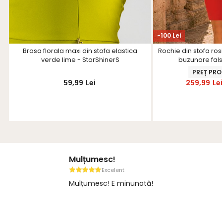
-100 Lei
Brosa florala maxi din stofa elastica
Rochie din stofa ros
verde lime - StarShinerS
buzunare fals
PREȚ PR
59,99
Lei
259,99
Le
Mulțumesc!
Excelent
Mulțumesc! E minunată!