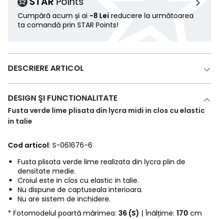
STAR
Points
Cumpără acum și ai
-8 Lei
reducere la următoarea
ta comandă prin STAR Points!
DESCRIERE ARTICOL
DESIGN ŞI FUNCTIONALITATE
Fusta verde lime plisata din lycra midi in clos cu elastic
in talie
Cod articol
: S-061676-6
Fusta plisata verde lime realizata din lycra plin de
densitate medie.
Croiul este in clos cu elastic in talie.
Nu dispune de captuseala interioara.
Nu are sistem de inchidere.
* Fotomodelul poartă mărimea:
36 (S)
| Înălțime:
170
cm