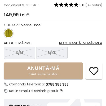
Cod articol: S-061676-6
5.0
(
149
voturi)
149,99
Lei
CULOARE:
Verde Lime
ALEGE O MĂRIME
RECOMANDĂ-MI MĂRIMEA
S/M
L/XL
ANUNȚĂ-MĂ
când revine pe stoc
Comandă telefonică:
0755 355 355
Retur simplu si schimb gratuit