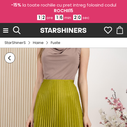
-15%
la toate rochiile cu pret intreg folosind codul
ROCHII15
1
2
1
6
2
0
ore
min
sec
StarShinerS
Haine
Fuste