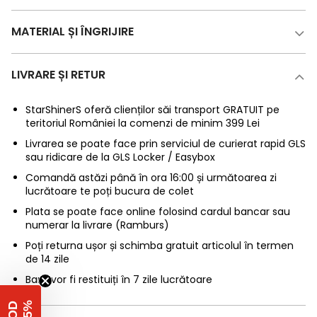
MATERIAL ȘI ÎNGRIJIRE
LIVRARE ȘI RETUR
StarShinerS oferă clienților săi transport GRATUIT pe
teritoriul României la comenzi de minim 399 Lei
Livrarea se poate face prin serviciul de curierat rapid GLS
sau ridicare de la GLS Locker / Easybox
Comandă astăzi până în ora 16:00 și următoarea zi
lucrătoare te poți bucura de colet
Plata se poate face online folosind cardul bancar sau
numerar la livrare (Ramburs)
Poți returna ușor și schimba gratuit articolul în termen
de 14 zile
Banii vor fi restituiți în 7 zile lucrătoare
%
C
O
D
-
1
5