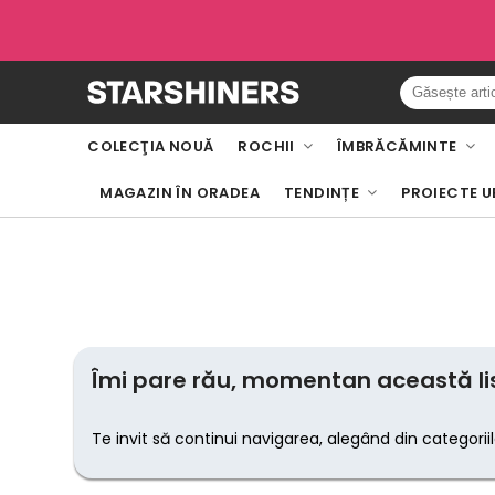
COLECŢIA NOUĂ
ROCHII
ÎMBRĂCĂMINTE
MAGAZIN ÎN ORADEA
TENDINȚE
PROIECTE U
Îmi pare rău, momentan această lis
Te invit să continui navigarea, alegând din categorii