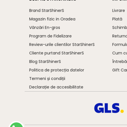
Brand StarShinerS
Livrare
Magazin fizic in Oradea
Plată
Vânzări En-gros
Schimb 
Program de Fidelizare
Return
Review-urile clientilor StarShinerS
Formula
Cliente purtand StarShinerS
Cum c
Blog StarShinerS
Întrebă
Politica de protecția datelor
Gift Ca
Termeni și condiții
Declarație de accesibilitate