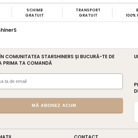
MB
TRANSPORT
BRAND
IT
GRATUIT
100% ROMANESC
ShinerS
 ÎN COMUNITATEA STARSHINERS ȘI BUCURĂ-TE DE
U
A PRIMA TA COMANDĂ
P
D
MĂ ABONEZ ACUM
MATII
CONTACT