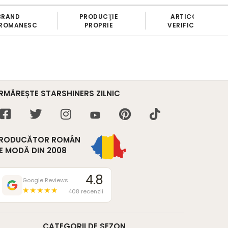
PRODUCŢIE
ARTICOLE
BANII ÎNAP
PROPRIE
VERIFICATE
ÎN 7 ZILE
RMĂREȘTE STARSHINERS ZILNIC
RODUCĂTOR ROMÂN
E MODĂ DIN 2008
4.8
Google Reviews
★★★★★
408 recenzii
CATEGORII DE SEZON