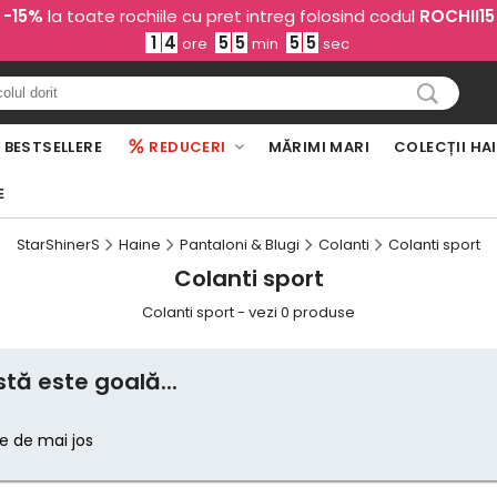
-15%
la toate rochiile cu pret intreg folosind codul
ROCHII15
1
4
5
5
5
5
ore
min
sec
BESTSELLERE
REDUCERI
MĂRIMI MARI
COLECȚII HA
E
StarShinerS
Haine
Pantaloni & Blugi
Colanti
Colanti sport
Colanti sport
Colanti sport - vezi 0 produse
tă este goală...
le de mai jos