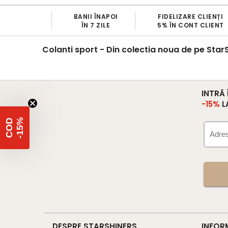
BANII ÎNAPOI
FIDELIZARE CLIENȚI
SCHI
ÎN 7 ZILE
5% ÎN CONT CLIENT
GRATU
Colanti sport - Din colectia noua de pe Star
INTRĂ
-15%
L
%
C
O
D
-
1
5
DESPRE STARSHINERS
INFOR