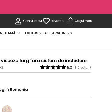
Contul meu
Favorite
Coşul meu
INE DAMĂ
EXCLUSIV LA STARSHINERS
 viscoza larg fara sistem de inchidere
-3
5.0
(
310
voturi)
rag in Romania