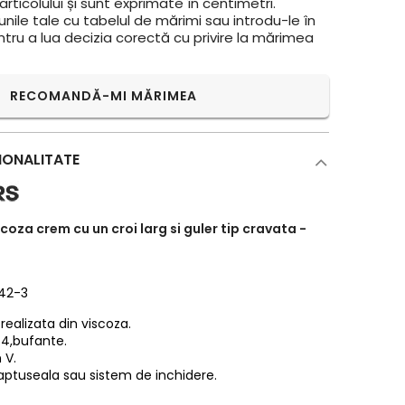
rticolului și sunt exprimate în centimetri.
ile tale cu tabelul de mărimi sau introdu-le în
ntru a lua decizia corectă cu privire la mărimea
RECOMANDĂ-MI MĂRIMEA
IONALITATE
coza crem cu un croi larg si guler tip cravata -
042-3
realizata din viscoza.
/4,bufante.
 V.
aptuseala sau sistem de inchidere.