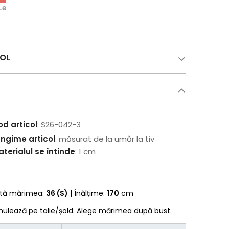
Lei
COL
od articol
: S26-042-3
ungime articol
: măsurat de la umăr la tiv
terialul se întinde
: 1 cm
rtă mărimea:
36 (S)
| Înălțime:
170
cm
 mulează pe talie/șold. Alege mărimea după bust.