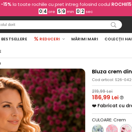
-15%
la toate rochiile cu pret intreg folosind codul
ROCHII15
0
4
5
9
0
0
ore
min
sec
BESTSELLERE
REDUCERI
MĂRIMI MARI
COLECȚII HA
E
a
Bluza crem din
Cod articol: S26-042
219,99
Lei
186,99
Lei
❤️ Fabricat cu d
CULOARE:
Crem