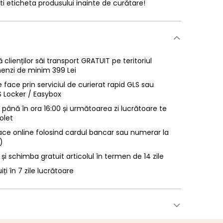
ti eticheta produsului inainte de curătare!
 clienților săi transport GRATUIT pe teritoriul
enzi de minim 399 Lei
 face prin serviciul de curierat rapid GLS sau
LS Locker / Easybox
ână în ora 16:00 și următoarea zi lucrătoare te
olet
ace online folosind cardul bancar sau numerar la
)
 și schimba gratuit articolul în termen de 14 zile
uiți în 7 zile lucrătoare