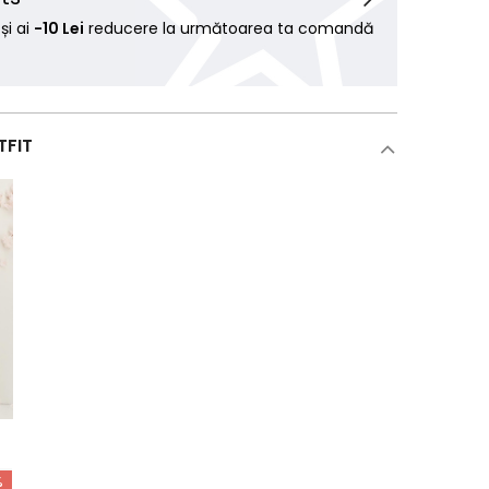
i ai
-10 Lei
reducere la următoarea ta comandă
TFIT
n
%