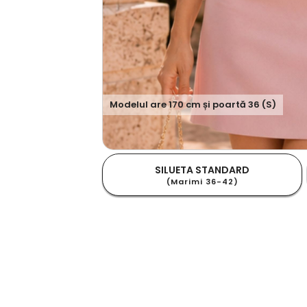
Modelul are
170
cm și poartă
36 (S)
SILUETA STANDARD
(Marimi 36-42)