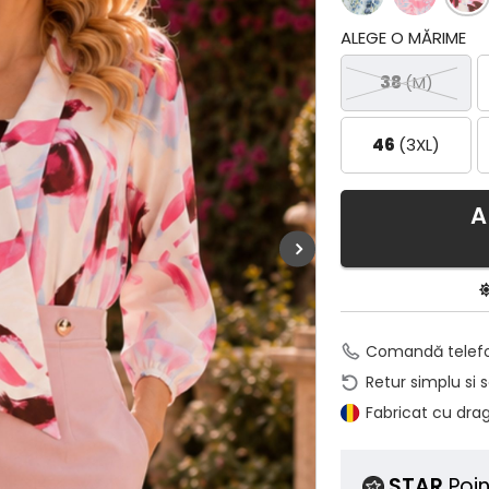
ALEGE O MĂRIME
38
(M)
46
(3XL)
A
Comandă telef
Retur simplu si 
Fabricat cu dra
STAR
Poin