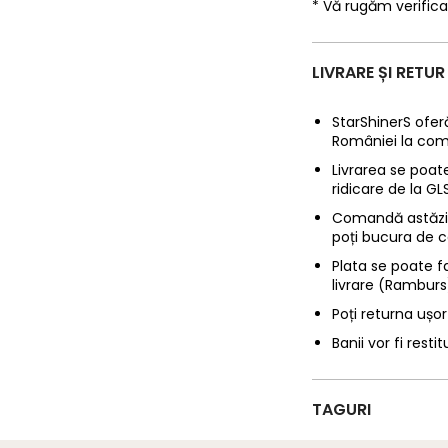
* Vă rugăm verifica
LIVRARE ȘI RETUR
StarShinerS oferă
României la com
Livrarea se poate
ridicare de la G
Comandă astăzi p
poți bucura de c
Plata se poate f
livrare (Ramburs
Poți returna ușor
Banii vor fi restit
TAGURI