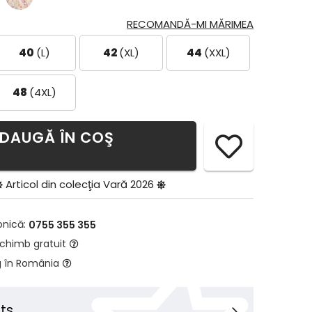
RECOMANDĂ-MI MĂRIMEA
40
(L)
42
(XL)
44
(XXL)
48
(4XL)
DAUGĂ ÎN COŞ
Articol din colecţia
Vară 2026
onică:
0755 355 355
schimb gratuit
g în România
ts