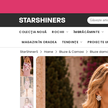
COLECŢIA NOUĂ
ROCHII
ÎMBRĂCĂMINTE
MAGAZIN ÎN ORADEA
TENDINȚE
PROIECTE U
StarShinerS
Haine
Bluze & Camasi
Bluze dam