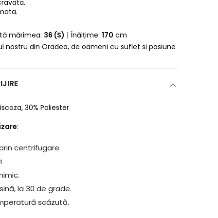
cravata.
mata.
rtă mărimea:
36 (S)
| Înălțime:
170
cm
erul nostru din Oradea, de oameni cu suflet si pasiune
IJIRE
iscoza
,
30% Poliester
lizare
:
prin centrifugare
i
himic.
ină, la 30 de grade.
mperatură scăzută.