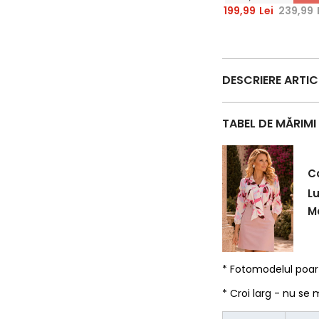
aurii decorativi -
199,99
Lei
239,99
StarShinerS
DESCRIERE ARTI
TABEL DE MĂRIMI
C
L
Ma
* Fotomodelul poa
* Croi larg - nu se