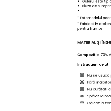
Gulerul este tip 
Bluza este impri
* Fotomodelul poa
* Fabricat in ateli
pentru frumos
MATERIAL ȘI ÎNGR
Compozitie
:
70% V
Instructiuni de uti
Nu se usucă 
Fără înălbitor
Nu curăţati c
Spălat la mas
Călcat la te