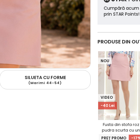
Cumpără acum ș
prin STAR Points!
PRODUSE DIN OU
NOU
SILUETA CU FORME
(Marimi 44-54)
VIDEO
-40 Lei
Fusta din stofa roz
pudra scurta cu u
croi in A si nasturi
PREȚ PROMO
-17