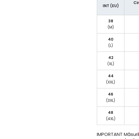
Ci
INT (EU)
38
(M)
40
(L)
42
(XL)
44
(XXL)
46
(3XL)
48
(4XL)
IMPORTANT
Măsuril