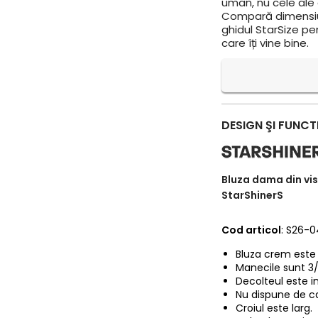
uman, nu cele ale a
Compară dimensiun
ghidul StarSize pe
care îți vine bine.
DESIGN ŞI FUNCT
Bluza dama din vis
StarShinerS
Cod articol
: S26-
Bluza crem este 
Manecile sunt 3
Decolteul este in
Nu dispune de c
Croiul este larg.