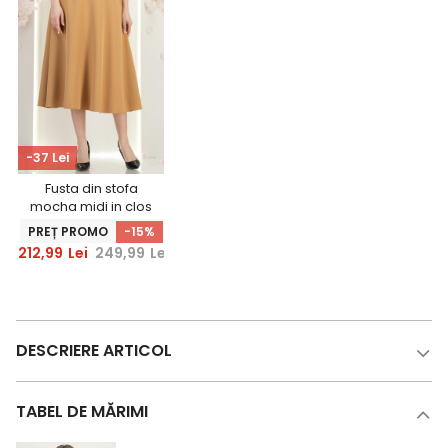
-37 Lei
Fusta din stofa
mocha midi in clos
cu accesoriu tip
PREȚ PROMO
-15%
curea -
212,99
Lei
249,99
Lei
StarShinerS
DESCRIERE ARTICOL
TABEL DE MĂRIMI