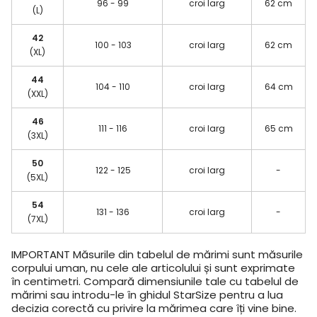
96 - 99
croi larg
62 cm
(L)
42
100 - 103
croi larg
62 cm
(XL)
44
104 - 110
croi larg
64 cm
(XXL)
46
111 - 116
croi larg
65 cm
(3XL)
50
122 - 125
croi larg
-
(5XL)
54
131 - 136
croi larg
-
(7XL)
IMPORTANT
Măsurile din tabelul de mărimi sunt măsurile
corpului uman, nu cele ale articolului și sunt exprimate
în centimetri. Compară dimensiunile tale cu tabelul de
mărimi sau introdu-le în ghidul StarSize pentru a lua
decizia corectă cu privire la mărimea care îți vine bine.