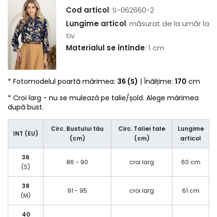
Cod articol
: S-062660-2
Lungime articol
: măsurat de la umăr la
tiv
Materialul se întinde
: 1 cm
* Fotomodelul poartă mărimea:
36 (S)
| Înălțime:
170
cm
* Croi larg - nu se mulează pe talie/șold. Alege mărimea
după bust.
Circ. Bustului tău
Circ. Taliei tale
Lungime
INT (EU)
(cm)
(cm)
articol
36
86 - 90
croi larg
60 cm
(S)
38
91 - 95
croi larg
61 cm
(M)
40