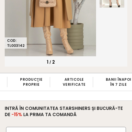
COD:
TL003142
1
2
/
E
ARTICOLE
BANII ÎNAPOI
FIDELIZARE
VERIFICATE
ÎN 7 ZILE
5% ÎN CON
INTRĂ ÎN COMUNITATEA STARSHINERS ȘI BUCURĂ-TE
DE
-15%
LA PRIMA TA COMANDĂ