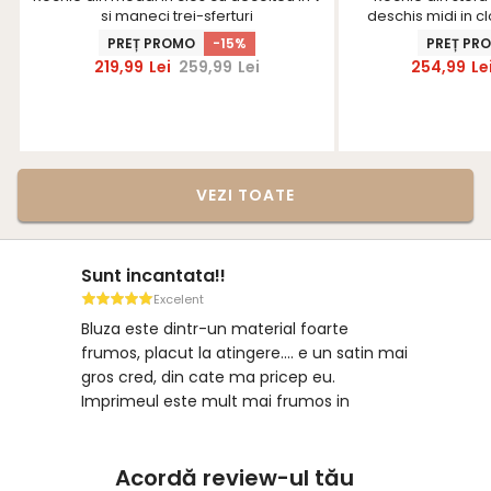
si maneci trei-sferturi
deschis midi in c
brosa florara si
PREȚ PROMO
-15%
PREȚ PR
Star
219,99
Lei
259,99
Lei
254,99
Le
VEZI TOATE
Sunt incantata!!
Excelent
Bluza este dintr-un material foarte
frumos, placut la atingere.... e un satin mai
gros cred, din cate ma pricep eu.
Imprimeul este mult mai frumos in
realitate. Recomand cu drag!!
Acordă review-ul tău