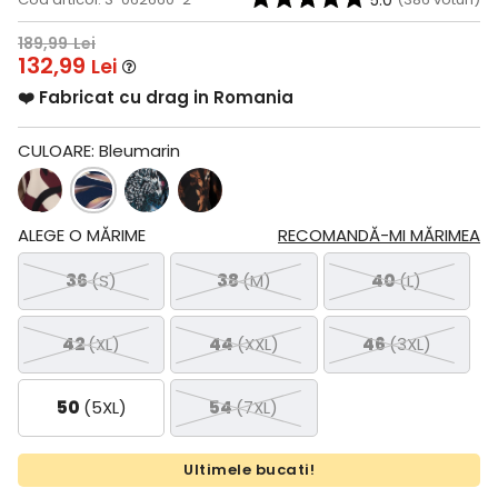
5.0
189,99
Lei
132,99
Lei
❤️ Fabricat cu drag in Romania
CULOARE:
Bleumarin
ALEGE O MĂRIME
RECOMANDĂ-MI MĂRIMEA
36
(S)
38
(M)
40
(L)
42
(XL)
44
(XXL)
46
(3XL)
50
(5XL)
54
(7XL)
Ultimele bucati!