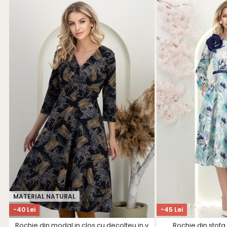
MATERIAL NATURAL
-40 Lei
-45 Lei
Rochie din modal in clos cu decolteu in v
Rochie din stofa