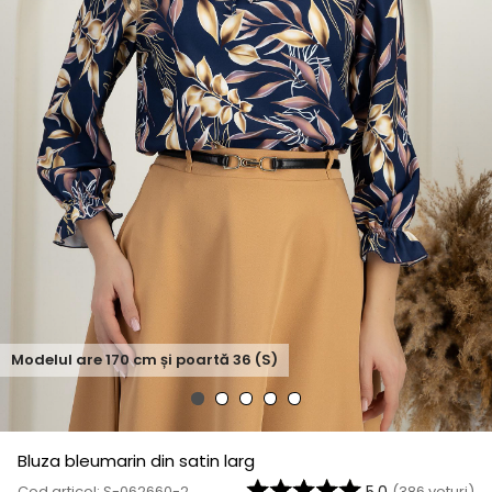
Modelul are
170
cm și poartă
36 (S)
Bluza bleumarin din satin larg
Cod articol: S-062660-2
(
386
voturi)