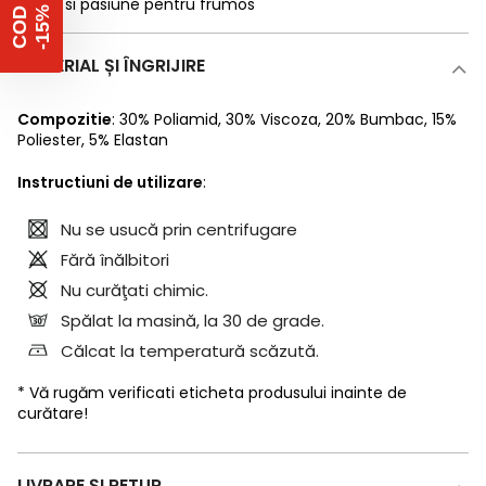
suflet si pasiune pentru frumos
%
C
O
D
-
1
5
MATERIAL ȘI ÎNGRIJIRE
Compozitie
:
30% Poliamid
,
30% Viscoza
,
20% Bumbac
,
15%
Poliester
,
5% Elastan
Instructiuni de utilizare
:
Nu se usucă prin centrifugare
Fără înălbitori
Nu curăţati chimic.
Spălat la masină, la 30 de grade.
Călcat la temperatură scăzută.
* Vă rugăm verificati eticheta produsului inainte de
curătare!
LIVRARE ȘI RETUR