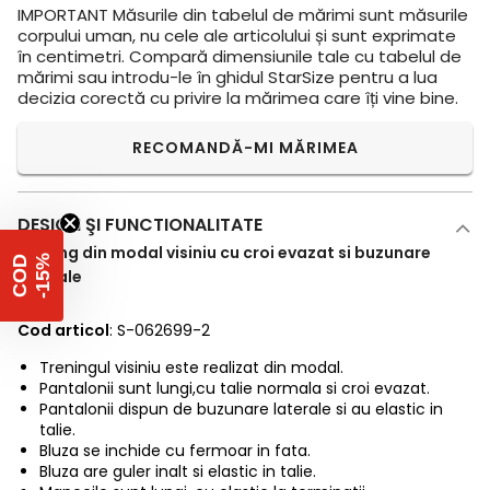
IMPORTANT
Măsurile din tabelul de mărimi sunt măsurile
corpului uman, nu cele ale articolului și sunt exprimate
în centimetri. Compară dimensiunile tale cu tabelul de
mărimi sau introdu-le în ghidul StarSize pentru a lua
decizia corectă cu privire la mărimea care îți vine bine.
RECOMANDĂ-MI MĂRIMEA
DESIGN ŞI FUNCTIONALITATE
Trening din modal visiniu cu croi evazat si buzunare
%
C
O
D
-
1
5
laterale
Cod articol
: S-062699-2
Treningul visiniu este realizat din modal.
Pantalonii sunt lungi,cu talie normala si croi evazat.
Pantalonii dispun de buzunare laterale si au elastic in
talie.
Bluza se inchide cu fermoar in fata.
Bluza are guler inalt si elastic in talie.