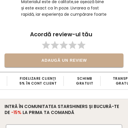
Materialul este de calitate,se așează bine
și este exact ca în poze. Livrarea a fost
rapidă, iar experiența de cumpărare foarte
plăcută. Recomand cu drag!
Acordă review-ul tău
ADAUGĂ UN REVIEW
FIDELIZARE CLIENȚI
SCHIMB
TRANS
5% ÎN CONT CLIENT
GRATUIT
GRATU
INTRĂ ÎN COMUNITATEA STARSHINERS ȘI BUCURĂ-TE
DE
-15%
LA PRIMA TA COMANDĂ