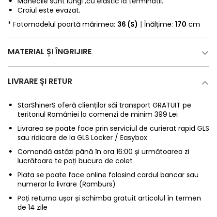
Manecile sunt lungi ,cu elastic la terminatii.
Croiul este evazat.
* Fotomodelul poartă mărimea:
36 (S)
| Înălțime:
170
cm
MATERIAL ȘI ÎNGRIJIRE
LIVRARE ȘI RETUR
StarShinerS oferă clienților săi transport GRATUIT pe
teritoriul României la comenzi de minim 399 Lei
Livrarea se poate face prin serviciul de curierat rapid GLS
sau ridicare de la GLS Locker / Easybox
Comandă astăzi până în ora 16:00 și următoarea zi
lucrătoare te poți bucura de colet
Plata se poate face online folosind cardul bancar sau
numerar la livrare (Ramburs)
Poți returna ușor și schimba gratuit articolul în termen
de 14 zile