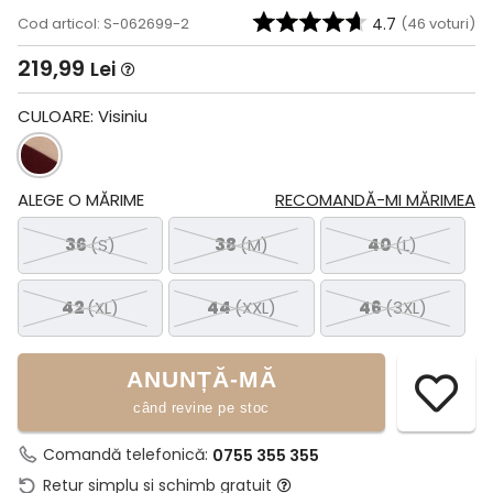
Cod articol: S-062699-2
4.7
(
46
voturi)
219,99
Lei
CULOARE:
Visiniu
ALEGE O MĂRIME
RECOMANDĂ-MI MĂRIMEA
36
(S)
38
(M)
40
(L)
42
(XL)
44
(XXL)
46
(3XL)
ANUNȚĂ-MĂ
când revine pe stoc
Comandă telefonică:
0755 355 355
Retur simplu si schimb gratuit