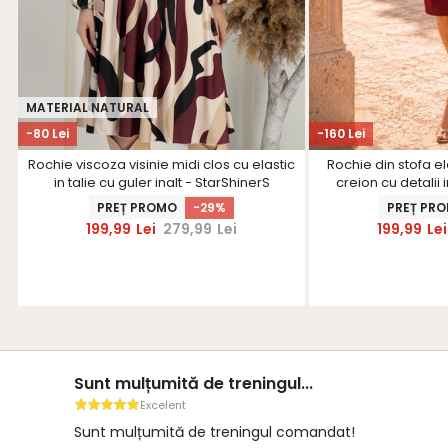
MATERIAL NATURAL
-80 Lei
-160 Lei
Rochie viscoza visinie midi clos cu elastic
Rochie din stofa ela
in talie cu guler inalt - StarShinerS
creion cu detalii 
curea - 
PREȚ PROMO
-29%
PREȚ PR
199,99
Lei
279,99
Lei
199,99
Lei
Sunt mulțumită de treningul...
Excelent
Sunt mulțumită de treningul comandat!