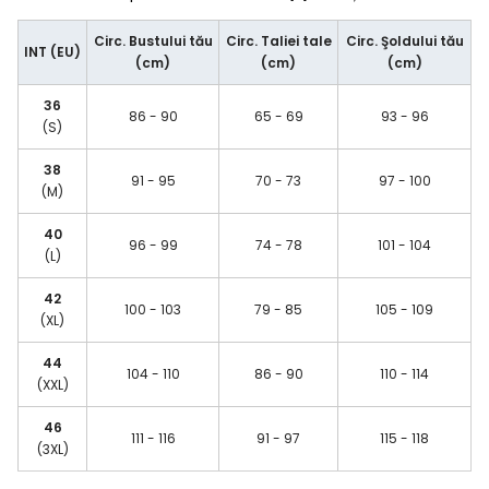
Circ. Bustului tău
Circ. Taliei tale
Circ. Şoldului tău
INT (EU)
(cm)
(cm)
(cm)
36
86 - 90
65 - 69
93 - 96
(S)
38
91 - 95
70 - 73
97 - 100
(M)
40
96 - 99
74 - 78
101 - 104
(L)
42
100 - 103
79 - 85
105 - 109
(XL)
44
104 - 110
86 - 90
110 - 114
(XXL)
46
111 - 116
91 - 97
115 - 118
(3XL)