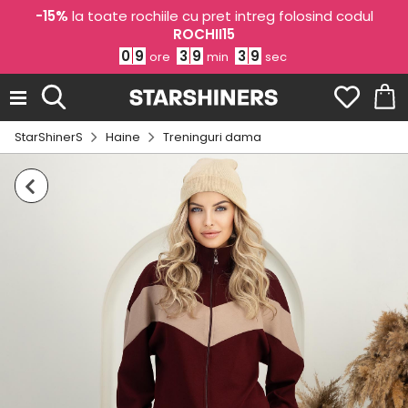
-15%
la toate rochiile cu pret intreg folosind codul
ROCHII15
0
9
3
9
3
9
ore
min
sec
StarShinerS
Haine
Treninguri dama