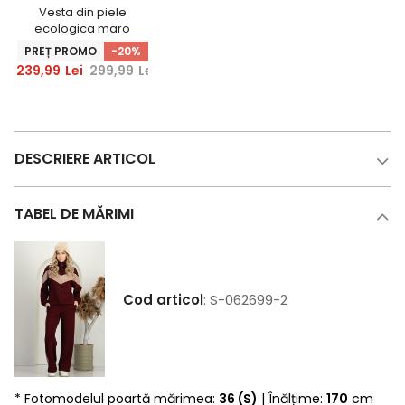
Vesta din piele
ecologica maro
oversize cu
PREȚ PROMO
-20%
buzunare laterale
239,99
Lei
299,99
Lei
DESCRIERE ARTICOL
TABEL DE MĂRIMI
Cod articol
: S-062699-2
* Fotomodelul poartă mărimea:
36 (S)
| Înălțime:
170
cm