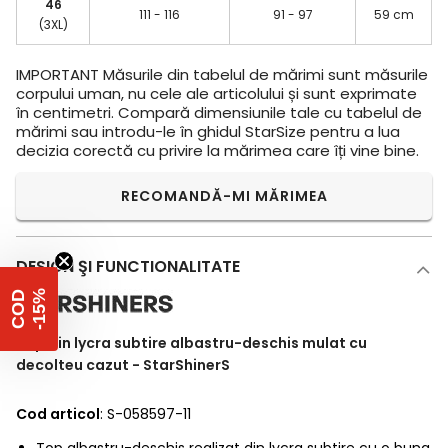
46
111 - 116
91 - 97
59 cm
(3XL)
IMPORTANT
Măsurile din tabelul de mărimi sunt măsurile
corpului uman, nu cele ale articolului și sunt exprimate
în centimetri. Compară dimensiunile tale cu tabelul de
mărimi sau introdu-le în ghidul StarSize pentru a lua
decizia corectă cu privire la mărimea care îți vine bine.
RECOMANDĂ-MI MĂRIMEA
DESIGN ŞI FUNCTIONALITATE
%
C
O
D
-
1
5
Top din lycra subtire albastru-deschis mulat cu
decolteu cazut - StarShinerS
Cod articol
: S-058597-11
Top albastru-deschis realizat din lycra subtire cu o buna