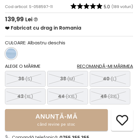
Cod articol: S-058597-11
5.0
(
189
voturi)
139,99
Lei
❤️ Fabricat cu drag in Romania
CULOARE:
Albastru deschis
ALEGE O MĂRIME
RECOMANDĂ-MI MĂRIMEA
36
(S)
38
(M)
40
(L)
42
(XL)
44
(XXL)
46
(3XL)
ANUNȚĂ-MĂ
când revine pe stoc
Comandă telefonică:
0755 355 355