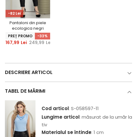
-82 Lei
Pantaloni din piele
ecologica negri
lungi conici tip
PREȚ PROMO
-33%
croco -
167,99
Lei
249,99
Lei
StarShinerS
DESCRIERE ARTICOL
TABEL DE MĂRIMI
Cod articol
: S-058597-11
Lungime articol
: măsurat de la umăr la
tiv
Materialul se întinde
: 1 cm