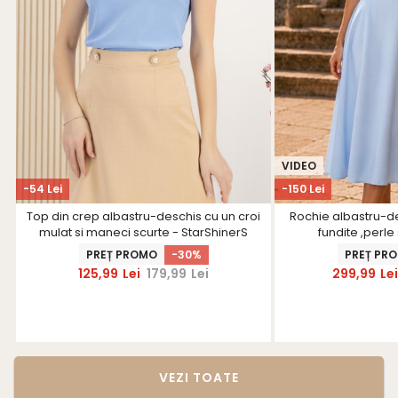
VIDEO
-54 Lei
-150 Lei
Top din crep albastru-deschis cu un croi
Rochie albastru-de
mulat si maneci scurte - StarShinerS
fundite ,perle 
Star
PREȚ PROMO
-30%
PREȚ PR
125,99
Lei
179,99
Lei
299,99
Le
VEZI TOATE