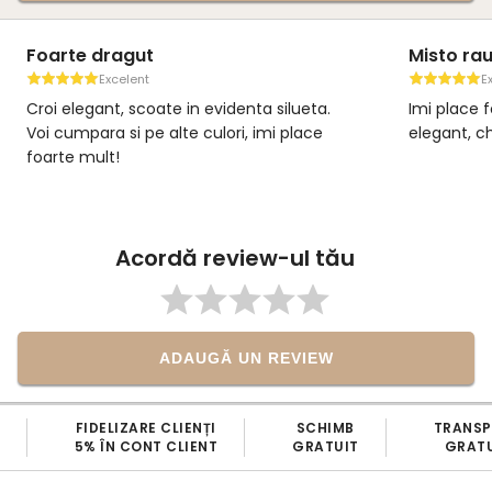
Foarte dragut
Misto ra
Excelent
E
Croi elegant, scoate in evidenta silueta.
Imi place f
Voi cumpara si pe alte culori, imi place
elegant, ch
foarte mult!
Acordă review-ul tău
ADAUGĂ UN REVIEW
FIDELIZARE CLIENȚI
SCHIMB
TRANS
5% ÎN CONT CLIENT
GRATUIT
GRATU