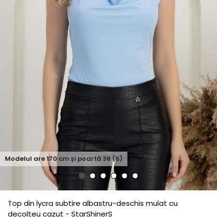
Modelul are
170
cm și poartă
36 (S)
Top din lycra subtire albastru-deschis mulat cu
decolteu cazut - StarShinerS