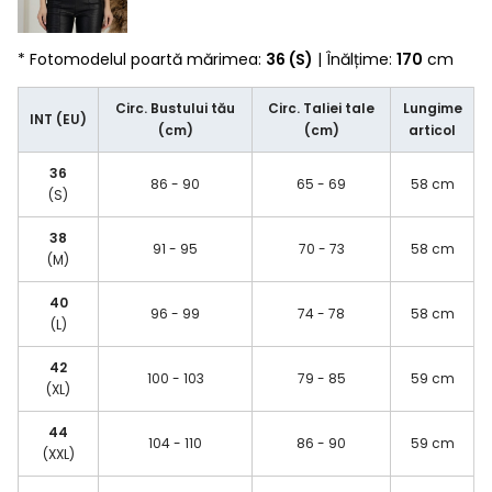
* Fotomodelul poartă mărimea:
36 (S)
| Înălțime:
170
cm
Circ. Bustului tău
Circ. Taliei tale
Lungime
INT (EU)
(cm)
(cm)
articol
36
86 - 90
65 - 69
58 cm
(S)
38
91 - 95
70 - 73
58 cm
(M)
40
96 - 99
74 - 78
58 cm
(L)
42
100 - 103
79 - 85
59 cm
(XL)
44
104 - 110
86 - 90
59 cm
(XXL)