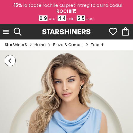
-15%
la toate rochiile cu pret intreg folosind codul
ROCHII15
0
9
4
4
5
5
ore
min
sec
StarShinerS
Haine
Bluze & Camasi
Topuri