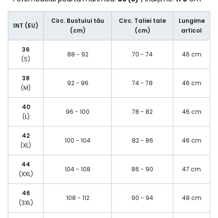
Circ. Bustului tău
Circ. Taliei tale
Lungime
INT (EU)
(cm)
(cm)
articol
36
88 - 92
70 - 74
46 cm
(S)
38
92 - 96
74 - 78
46 cm
(M)
40
96 - 100
78 - 82
46 cm
(L)
42
100 - 104
82 - 86
46 cm
(XL)
44
104 - 108
86 - 90
47 cm
(XXL)
46
108 - 112
90 - 94
48 cm
(3XL)