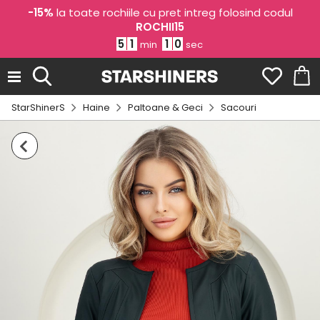
-15%
la toate rochiile cu pret intreg folosind codul
ROCHII15
5
1
1
0
min
sec
StarShinerS
Haine
Paltoane & Geci
Sacouri