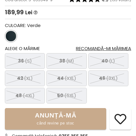
4.9
189,99
Lei
CULOARE:
Verde
ALEGE O MĂRIME
RECOMANDĂ-MI MĂRIMEA
36
(S)
38
(M)
40
(L)
42
(XL)
44
(XXL)
46
(3XL)
48
(4XL)
50
(5XL)
ANUNȚĂ-MĂ
când revine pe stoc