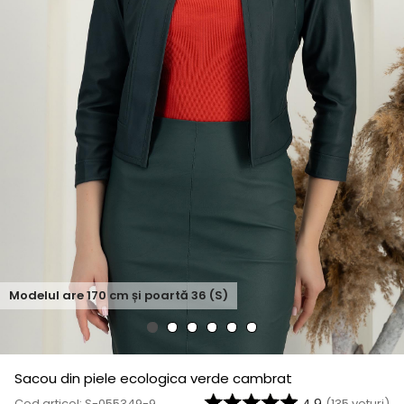
Modelul are
170
cm și poartă
36 (S)
Sacou din piele ecologica verde cambrat
Cod articol: S-055349-9
(
135
voturi)