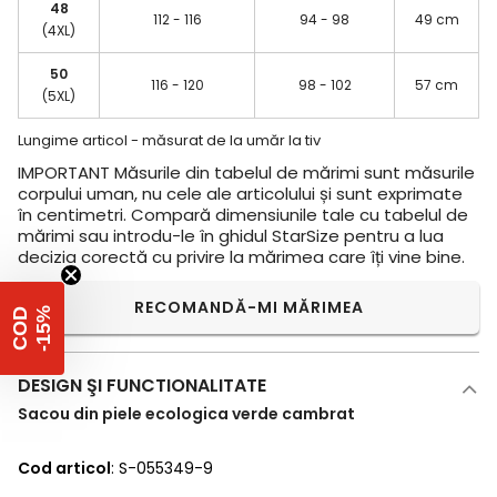
48
112 - 116
94 - 98
49 cm
(4XL)
50
116 - 120
98 - 102
57 cm
(5XL)
Lungime articol - măsurat de la umăr la tiv
IMPORTANT
Măsurile din tabelul de mărimi sunt măsurile
corpului uman, nu cele ale articolului și sunt exprimate
în centimetri. Compară dimensiunile tale cu tabelul de
mărimi sau introdu-le în ghidul StarSize pentru a lua
decizia corectă cu privire la mărimea care îți vine bine.
RECOMANDĂ-MI MĂRIMEA
%
C
O
D
-
1
5
DESIGN ŞI FUNCTIONALITATE
Sacou din piele ecologica verde cambrat
Cod articol
: S-055349-9