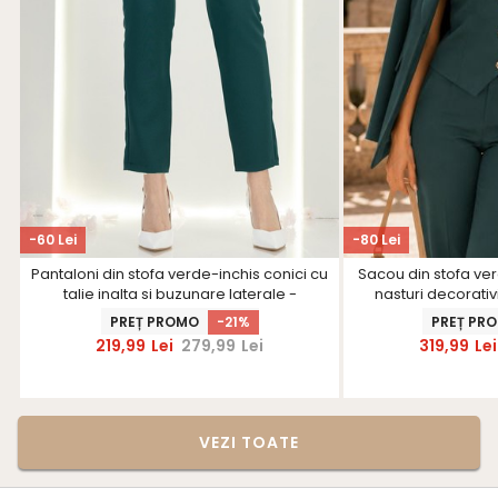
-60 Lei
-80 Lei
Pantaloni din stofa verde-inchis conici cu
Sacou din stofa ve
talie inalta si buzunare laterale -
nasturi decorativi
StarShinerS
PREȚ PROMO
-21%
PREȚ PR
219,99
Lei
279,99
Lei
319,99
Lei
VEZI TOATE