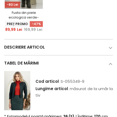
-80 Lei
Fusta din piele
ecologica verde-
inchis scurta tip
PREȚ PROMO
-47%
creion
89,99
Lei
169,99
Lei
DESCRIERE ARTICOL
TABEL DE MĂRIMI
Cod articol
: S-055349-9
Lungime articol
: măsurat de la umăr la
tiv
* Fotomodelul poartă mărimea:
36 (S)
| Înălțime:
170
cm