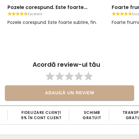
Pozele corespund. Este foarte...
Foarte frum
Excelent
Exc
Pozele corespund. Este foarte subtire, fin.
Foarte frumo
Acordă review-ul tău
ADAUGĂ UN REVIEW
FIDELIZARE CLIENȚI
SCHIMB
TRANS
5% ÎN CONT CLIENT
GRATUIT
GRATU