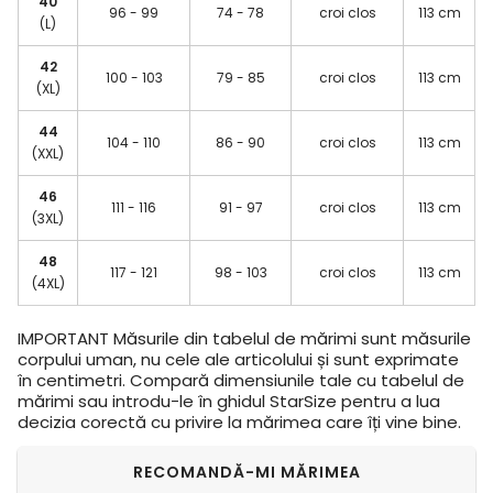
40
96 - 99
74 - 78
croi clos
113 cm
(L)
42
100 - 103
79 - 85
croi clos
113 cm
(XL)
44
104 - 110
86 - 90
croi clos
113 cm
(XXL)
46
111 - 116
91 - 97
croi clos
113 cm
(3XL)
48
117 - 121
98 - 103
croi clos
113 cm
(4XL)
IMPORTANT
Măsurile din tabelul de mărimi sunt măsurile
corpului uman, nu cele ale articolului și sunt exprimate
în centimetri. Compară dimensiunile tale cu tabelul de
mărimi sau introdu-le în ghidul StarSize pentru a lua
decizia corectă cu privire la mărimea care îți vine bine.
RECOMANDĂ-MI MĂRIMEA