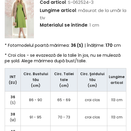
Cod articol
: S-062524-3
Lungime articol
: măsurat de la umăr la
tiv
Materialul se întinde
: 1 cm
* Fotomodelul poartă mărimea:
36 (S)
| Înălțime:
170
cm
* Croi clos - se evazează de la talie în jos, nu se mulează
pe șold. Alege mărimea după bust/talie.
Circ. Bustului
Circ. Taliei
Circ. Şoldului
INT
Lungime
tău
tale
tău
(EU)
articol
(cm)
(cm)
(cm)
36
86 - 90
65 - 69
croi clos
113 cm
(S)
38
91 - 95
70 - 73
croi clos
113 cm
(M)