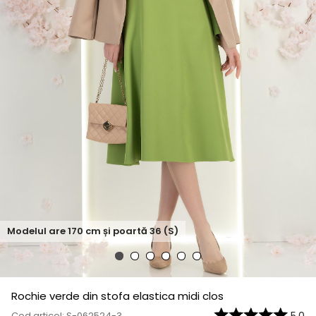
Modelul are
170
cm și poartă
36 (S)
Rochie verde din stofa elastica midi clos
Cod articol: S-062524-3