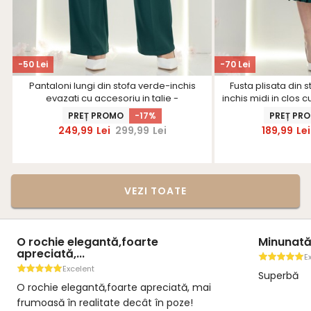
-50 Lei
-70 Lei
Pantaloni lungi din stofa verde-inchis
Fusta plisata din 
evazati cu accesoriu in talie -
inchis midi in clos 
StarShinerS
talie - 
PREȚ PROMO
-17%
PREȚ PR
249,99
Lei
299,99
Lei
189,99
Lei
VEZI TOATE
O rochie elegantă,foarte
Minunat
apreciată,...
E
Excelent
Superbă
O rochie elegantă,foarte apreciată, mai
frumoasă în realitate decât în poze!