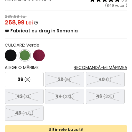
5.0
(
849
voturi)
369,99
Lei
258,99
Lei
❤️ Fabricat cu drag in Romania
CULOARE:
Verde
ALEGE O MĂRIME
RECOMANDĂ-MI MĂRIMEA
36
(S)
38
(M)
40
(L)
42
(XL)
44
(XXL)
46
(3XL)
48
(4XL)
Ultimele bucati!