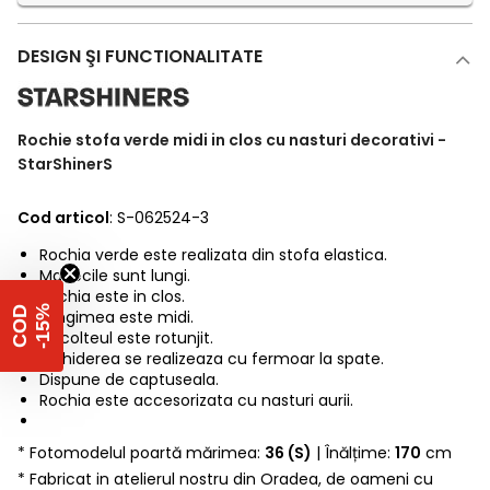
DESIGN ŞI FUNCTIONALITATE
Rochie stofa verde midi in clos cu nasturi decorativi -
StarShinerS
Cod articol
: S-062524-3
Rochia verde este realizata din stofa elastica.
Manecile sunt lungi.
Rochia este in clos.
%
C
O
D
-
1
5
Lungimea este midi.
Decolteul este rotunjit.
Inchiderea se realizeaza cu fermoar la spate.
Dispune de captuseala.
Rochia este accesorizata cu nasturi aurii.
* Fotomodelul poartă mărimea:
36 (S)
| Înălțime:
170
cm
* Fabricat in atelierul nostru din Oradea, de oameni cu