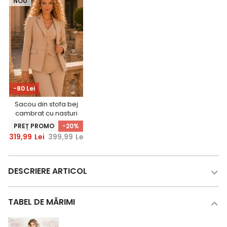
NOU
-80 Lei
Sacou din stofa bej
cambrat cu nasturi
decorativi aurii -
PREȚ PROMO
-20%
StarShinerS
319,99
Lei
399,99
Lei
DESCRIERE ARTICOL
TABEL DE MĂRIMI