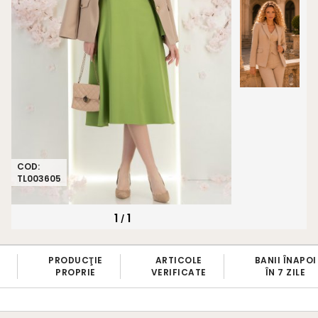
COD:
TL003605
1
1
/
PRODUCŢIE
ARTICOLE
BANII ÎNAPOI
PROPRIE
VERIFICATE
ÎN 7 ZILE