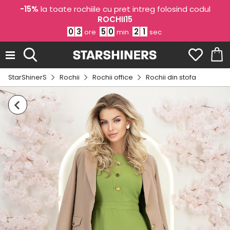
-15%
la toate rochiile cu pret intreg folosind codul
ROCHII15
0
3
5
0
2
0
ore
min
sec
StarShinerS
Rochii
Rochii office
Rochii din stofa