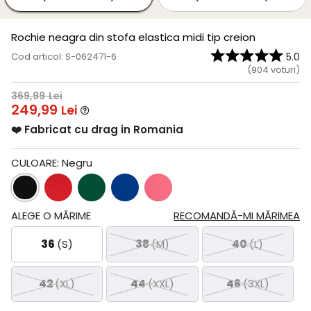
Rochie neagra din stofa elastica midi tip creion
Cod articol: S-062471-6
5.0
(
904
voturi)
369,99
Lei
249,99
Lei
❤️ Fabricat cu drag in Romania
CULOARE:
Negru
ALEGE O MĂRIME
RECOMANDĂ-MI MĂRIMEA
36
(S)
38
(M)
40
(L)
42
(XL)
44
(XXL)
46
(3XL)