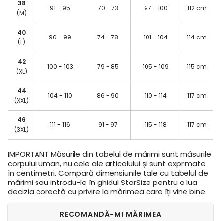
38
91 - 95
70 - 73
97 - 100
112 cm
(M)
40
96 - 99
74 - 78
101 - 104
114 cm
(L)
42
100 - 103
79 - 85
105 - 109
115 cm
(XL)
44
104 - 110
86 - 90
110 - 114
117 cm
(XXL)
46
111 - 116
91 - 97
115 - 118
117 cm
(3XL)
IMPORTANT
Măsurile din tabelul de mărimi sunt măsurile
corpului uman, nu cele ale articolului și sunt exprimate
în centimetri. Compară dimensiunile tale cu tabelul de
mărimi sau introdu-le în ghidul StarSize pentru a lua
decizia corectă cu privire la mărimea care îți vine bine.
RECOMANDĂ-MI MĂRIMEA