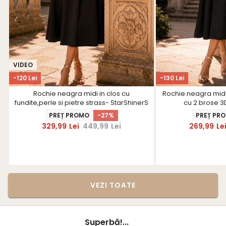
VIDEO
-120 Lei
-130 Lei
Rochie neagra midi in clos cu
Rochie neagra midi
fundite,perle si pietre strass- StarShinerS
cu 2 brose 3
PREȚ PROMO
-27%
PREȚ PR
329,99
Lei
449,99
Lei
269,99
Le
VEZI TOATE
Superbă!...