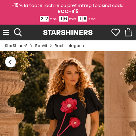
-15%
la toate rochiile cu pret intreg folosind codul
ROCHII15
2
2
1
6
1
6
ore
min
sec
StarShinerS
Rochii
Rochii elegante