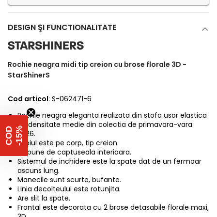
DESIGN ŞI FUNCTIONALITATE
Rochie neagra midi tip creion cu brose florale 3D -
StarShinerS
Cod articol
: S-062471-6
Rochie neagra eleganta realizata din stofa usor elastica
de densitate medie din colectia de primavara-vara
%
C
O
D
-
1
5
2026.
Croiul este pe corp, tip creion.
Dispune de captuseala interioara.
Sistemul de inchidere este la spate dat de un fermoar
ascuns lung.
Manecile sunt scurte, bufante.
Linia decolteului este rotunjita.
Are slit la spate.
Frontal este decorata cu 2 brose detasabile florale maxi,
3D.