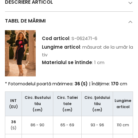
DESCRIERE ARTICOL
TABEL DE MĂRIMI
Cod articol
: S-062471-6
Lungime articol
: măsurat de la umăr la
tiv
Materialul se întinde
: 1 cm
* Fotomodelul poartă mărimea:
36 (S)
| Înălțime:
170
cm
Circ. Bustului
Circ. Taliei
Circ. Şoldului
INT
Lungime
tău
tale
tău
(EU)
articol
(cm)
(cm)
(cm)
36
86 - 90
65 - 69
93 - 96
110 cm
(S)