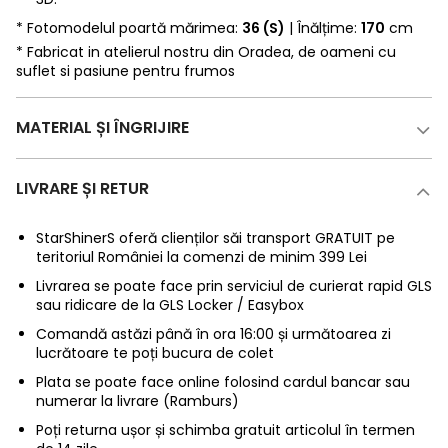
* Fotomodelul poartă mărimea:
36 (S)
| Înălțime:
170
cm
* Fabricat in atelierul nostru din Oradea, de oameni cu
suflet si pasiune pentru frumos
MATERIAL ȘI ÎNGRIJIRE
LIVRARE ȘI RETUR
StarShinerS oferă clienților săi transport GRATUIT pe
teritoriul României la comenzi de minim 399 Lei
Livrarea se poate face prin serviciul de curierat rapid GLS
sau ridicare de la GLS Locker / Easybox
Comandă astăzi până în ora 16:00 și următoarea zi
lucrătoare te poți bucura de colet
Plata se poate face online folosind cardul bancar sau
numerar la livrare (Ramburs)
Poți returna ușor și schimba gratuit articolul în termen