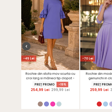
-45 Lei
-70 Lei
os cu perle
Rochie din stofa mov scurta cu
Rochie din modal
abil -
croi larg si mâneci tip clopot -
genunchi in clo
S
StarShinerS
frontale - S
R
PREȚ PROMO
-15%
PREȚ PROM
i
254,99
Lei
299,99
Lei
259,99
Lei
ROCHII15
+1