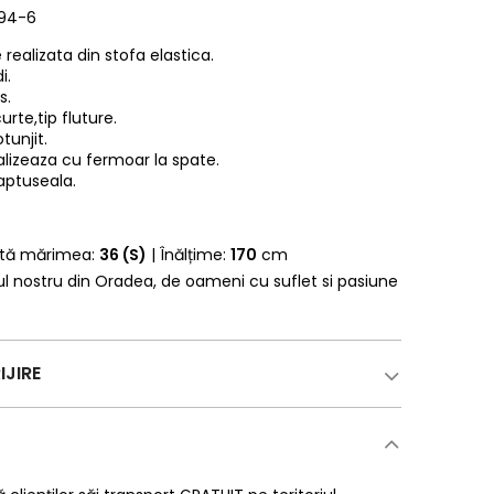
094-6
realizata din stofa elastica.
i.
s.
rte,tip fluture.
tunjit.
alizeaza cu fermoar la spate.
aptuseala.
rtă mărimea:
36 (S)
| Înălțime:
170
cm
erul nostru din Oradea, de oameni cu suflet si pasiune
IJIRE