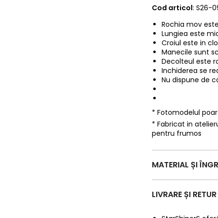
Cod articol
: S26-
Rochia mov este 
Lungiea este mid
Croiul este in clo
Manecile sunt scu
Decolteul este ro
Inchiderea se re
Nu dispune de c
* Fotomodelul poa
* Fabricat in ateli
pentru frumos
MATERIAL ȘI ÎNGR
LIVRARE ȘI RETUR