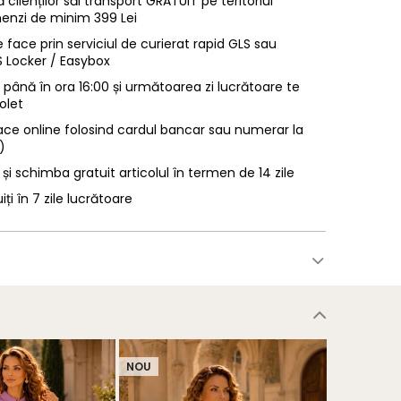
 clienților săi transport GRATUIT pe teritoriul
enzi de minim 399 Lei
 face prin serviciul de curierat rapid GLS sau
LS Locker / Easybox
ână în ora 16:00 și următoarea zi lucrătoare te
olet
ace online folosind cardul bancar sau numerar la
)
 și schimba gratuit articolul în termen de 14 zile
uiți în 7 zile lucrătoare
NOU
NOU