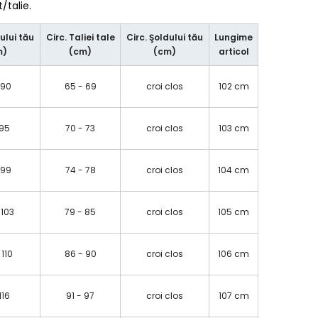
talie.
ului tău
Circ. Taliei tale
Circ. Şoldului tău
Lungime
m)
(cm)
(cm)
articol
 90
65 - 69
croi clos
102 cm
 95
70 - 73
croi clos
103 cm
 99
74 - 78
croi clos
104 cm
 103
79 - 85
croi clos
105 cm
 110
86 - 90
croi clos
106 cm
 116
91 - 97
croi clos
107 cm