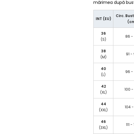
mărimea după bust/
Circ. Bust
INT (EU)
(c
36
86 -
(S)
38
91 -
(M)
40
96 -
(L)
42
100 -
(XL)
44
104 -
(XXL)
46
111 -
(3XL)