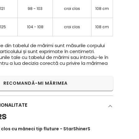
 121
98 - 103
croi clos
108 cm
 125
104 - 108
croi clos
108 cm
e din tabelul de mărimi sunt măsurile corpului
rticolului și sunt exprimate în centimetri.
ile tale cu tabelul de mărimi sau introdu-le în
ntru a lua decizia corectă cu privire la mărimea
RECOMANDĂ-MI MĂRIMEA
IONALITATE
 clos cu mâneci tip fluture - StarShinerS