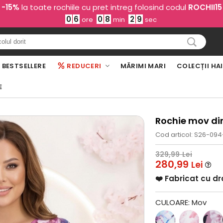
-15%
la toate rochiile cu pret intreg folosind codul
ROCHII15
0
6
0
8
2
8
ore
min
sec
BESTSELLERE
REDUCERI
MĂRIMI MARI
COLECȚII HA
E
Rochie mov din
Cod articol: S26-094
329,99
Lei
280,99
Lei
❤️ Fabricat cu d
CULOARE:
Mov