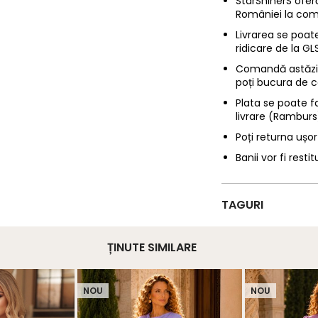
StarShinerS oferă
României la com
Livrarea se poate
ridicare de la G
Comandă astăzi p
poți bucura de c
Plata se poate f
livrare (Ramburs
Poți returna ușor
Banii vor fi restit
TAGURI
ȚINUTE SIMILARE
NOU
NOU