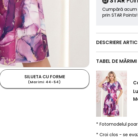
STAR
Poin
Cumpără acum ș
prin STAR Points!
DESCRIERE ARTI
TABEL DE MĂRIMI
SILUETA CU FORME
(Marimi 44-54)
C
L
Ma
* Fotomodelul poa
* Croi clos - se eva