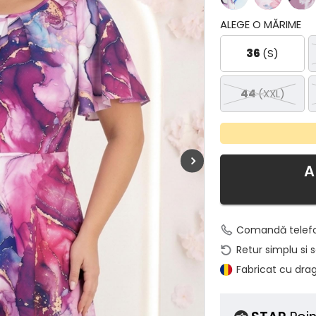
ALEGE O MĂRIME
36
(S)
44
(XXL)
A
Comandă telef
Retur simplu si 
Fabricat cu dra