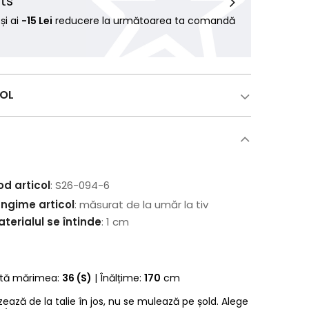
ts
i ai
-15 Lei
reducere la următoarea ta comandă
COL
od articol
: S26-094-6
ungime articol
: măsurat de la umăr la tiv
terialul se întinde
: 1 cm
rtă mărimea:
36 (S)
| Înălțime:
170
cm
zează de la talie în jos, nu se mulează pe șold. Alege