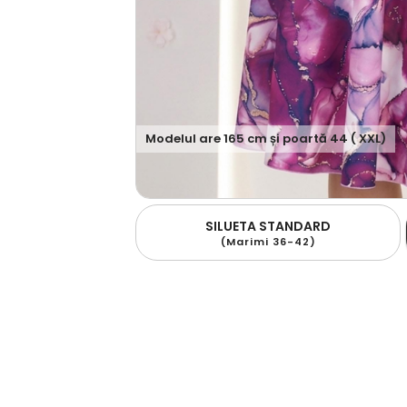
Modelul are
165
cm și poartă
44 ( XXL)
SILUETA STANDARD
(Marimi 36-42)