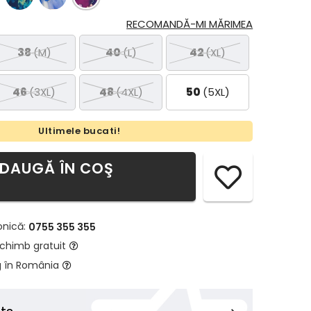
RECOMANDĂ-MI MĂRIMEA
38
(M)
40
(L)
42
(XL)
46
(3XL)
48
(4XL)
50
(5XL)
Ultimele bucati!
DAUGĂ ÎN COŞ
onică:
0755 355 355
schimb gratuit
g în România