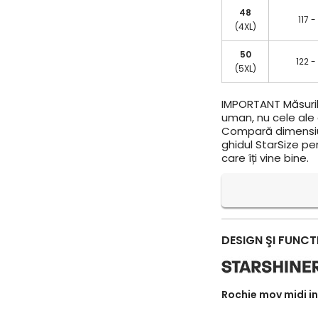
48
117 -
(4XL)
50
122 -
(5XL)
IMPORTANT
Măsuril
uman, nu cele ale a
Compară dimensiun
ghidul StarSize pe
care îți vine bine.
DESIGN ŞI FUNCT
Rochie mov midi in