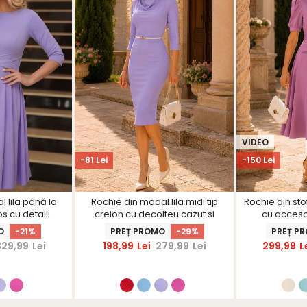
VIDEO
-81 Lei
-150 Lei
 lila până la
Rochie din modal lila midi tip
Rochie din sto
s cu detalii
creion cu decolteu cazut si
cu accesor
tarShinerS
curea - StarShinerS
buzunare fal
O
-21%
PREȚ PROMO
-29%
PREȚ P
329,99
Lei
198,99
Lei
279,99
Lei
299,99
L