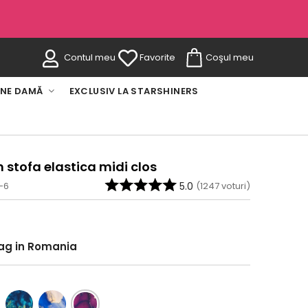
Contul meu
Favorite
Coşul meu
INE DAMĂ
EXCLUSIV LA STARSHINERS
 stofa elastica midi clos
-6
5.0
(
1247
voturi)
rag in Romania