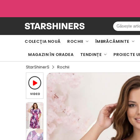
COLECŢIA NOUĂ
ROCHII
ÎMBRĂCĂMINTE
MAGAZIN ÎN ORADEA
TENDINȚE
PROIECTE U
StarShinerS
Rochii