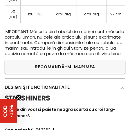
52
126 - 130
croi larg
croi larg
97 cm
(6XL)
IMPORTANT
Măsurile din tabelul de mărimi sunt măsurile
corpului uman, nu cele ale articolului și sunt exprimate
în centimetri. Compară dimensiunile tale cu tabelul de
mărimi sau introdu-le în ghidul StarSize pentru a lua
decizia corectă cu privire la mărimea care îți vine bine.
RECOMANDĂ-MI MĂRIMEA
DESIGN ŞI FUNCTIONALITATE
%
C
O
D
-
1
5
Rochie din voal si paiete neagra scurta cu croi larg-
StarShinerS