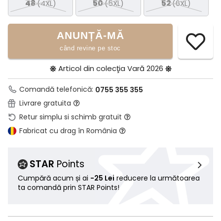
48
(4XL)
50
(5XL)
52
(6XL)
ANUNȚĂ-MĂ
când revine pe stoc
Articol din colecţia
Vară 2026
Comandă telefonică:
0755 355 355
Livrare gratuita
Retur simplu si schimb gratuit
Fabricat cu drag în România
STAR
Points
Cumpără acum și ai
-25 Lei
reducere la următoarea
ta comandă prin STAR Points!