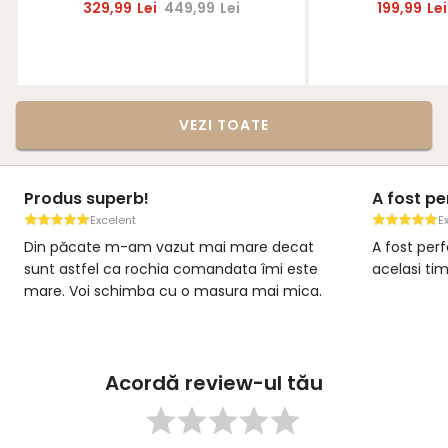
329,99
Lei
449,99
Lei
199,99
Lei
VEZI TOATE
Produs superb!
A fost per
Excelent
E
Din păcate m-am vazut mai mare decat
A fost per
sunt astfel ca rochia comandata îmi este
acelasi ti
mare. Voi schimba cu o masura mai mica.
Acordă review-ul tău