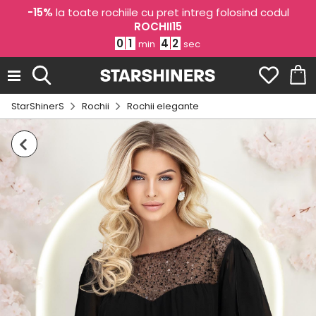
-15%
la toate rochiile cu pret intreg folosind codul
ROCHII15
0
1
4
1
min
sec
StarShinerS
Rochii
Rochii elegante