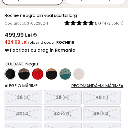
Rochie neagra din voal scurta larg
Cod articol: S-062362-1
5.0
(
472
voturi)
499,99
Lei
424,99 Lei
folosind codul:
ROCHII15
❤️ Fabricat cu drag in Romania
CULOARE:
Negru
ALEGE O MĂRIME
RECOMANDĂ-MI MĂRIMEA
36
(S)
38
(M)
40
(L)
42
(XL)
44
(XXL)
46
(3XL)