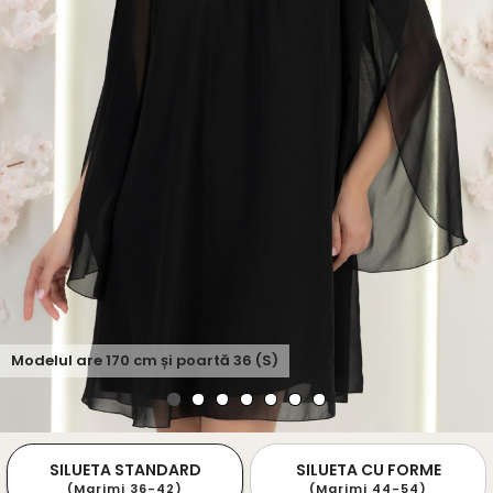
Modelul are
170
cm și poartă
36 (S)
SILUETA STANDARD
SILUETA CU FORME
(Marimi 36-42)
(Marimi 44-54)