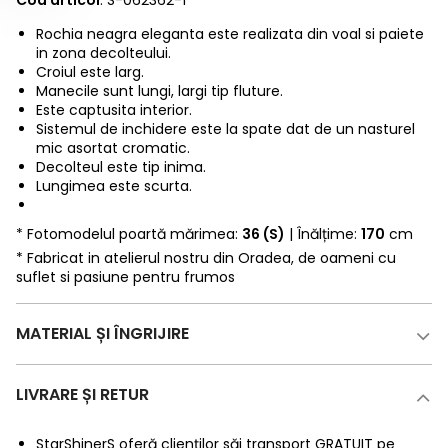
Cod articol
: S-062362-1
Rochia neagra eleganta este realizata din voal si paiete
in zona decolteului.
Croiul este larg.
Manecile sunt lungi, largi tip fluture.
Este captusita interior.
Sistemul de inchidere este la spate dat de un nasturel
mic asortat cromatic.
Decolteul este tip inima.
Lungimea este scurta.
* Fotomodelul poartă mărimea:
36 (S)
| Înălțime:
170
cm
* Fabricat in atelierul nostru din Oradea, de oameni cu
suflet si pasiune pentru frumos
MATERIAL ȘI ÎNGRIJIRE
LIVRARE ȘI RETUR
StarShinerS oferă clienților săi transport GRATUIT pe