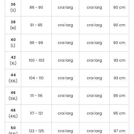
36
86 - 90
croi larg
croi larg
90 cm
(S)
38
91 - 95
croi larg
croi larg
90 cm
(M)
40
96 - 99
croi larg
croi larg
90 cm
(L)
42
100 - 103
croi larg
croi larg
93 cm
(XL)
44
104 - 110
croi larg
croi larg
93 cm
(XXL)
46
111 - 116
croi larg
croi larg
95 cm
(3XL)
48
117 - 121
croi larg
croi larg
95 cm
(4XL)
50
122 - 125
croi larg
croi larg
97 cm
(5XL)