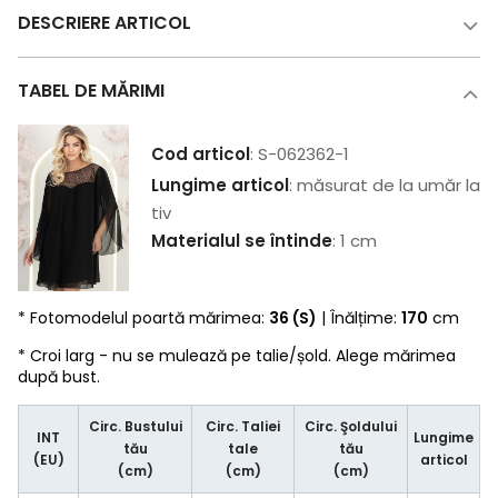
DESCRIERE ARTICOL
TABEL DE MĂRIMI
Cod articol
: S-062362-1
Lungime articol
: măsurat de la umăr la
tiv
Materialul se întinde
: 1 cm
* Fotomodelul poartă mărimea:
36 (S)
| Înălțime:
170
cm
* Croi larg - nu se mulează pe talie/șold. Alege mărimea
după bust.
Circ. Bustului
Circ. Taliei
Circ. Şoldului
INT
Lungime
tău
tale
tău
(EU)
articol
(cm)
(cm)
(cm)