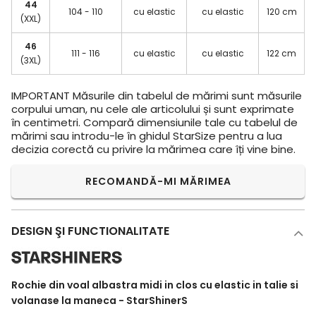
44
104 - 110
cu elastic
cu elastic
120 cm
(XXL)
46
111 - 116
cu elastic
cu elastic
122 cm
(3XL)
IMPORTANT
Măsurile din tabelul de mărimi sunt măsurile
corpului uman, nu cele ale articolului și sunt exprimate
în centimetri. Compară dimensiunile tale cu tabelul de
mărimi sau introdu-le în ghidul StarSize pentru a lua
decizia corectă cu privire la mărimea care îți vine bine.
RECOMANDĂ-MI MĂRIMEA
DESIGN ŞI FUNCTIONALITATE
Rochie din voal albastra midi in clos cu elastic in talie si
volanase la maneca - StarShinerS