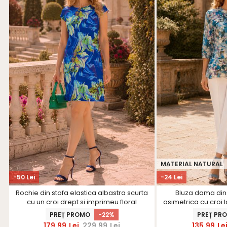
MATERIAL NATURAL
-50 Lei
-24 Lei
Rochie din stofa elastica albastra scurta
Bluza dama din 
cu un croi drept si imprimeu floral
asimetrica cu croi l
- Sta
PREȚ PROMO
-22%
PREȚ PR
179,99
Lei
229,99
Lei
135,99
Le