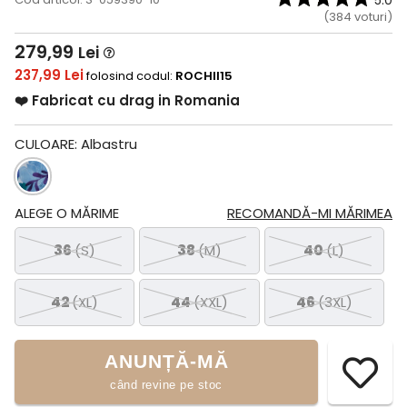
5.0
(
384
voturi)
279,99
Lei
237,99 Lei
folosind codul:
ROCHII15
❤️ Fabricat cu drag in Romania
CULOARE:
Albastru
ALEGE O MĂRIME
RECOMANDĂ-MI MĂRIMEA
36
(S)
38
(M)
40
(L)
42
(XL)
44
(XXL)
46
(3XL)
ANUNȚĂ-MĂ
când revine pe stoc