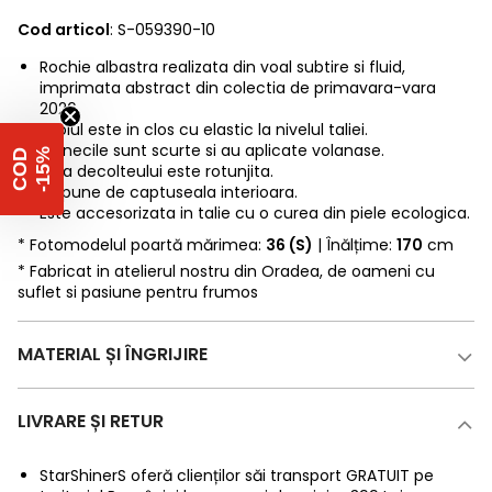
Cod articol
: S-059390-10
Rochie albastra realizata din voal subtire si fluid,
imprimata abstract din colectia de primavara-vara
2026.
Croiul este in clos cu elastic la nivelul taliei.
Manecile sunt scurte si au aplicate volanase.
%
C
O
D
-
1
5
Linia decolteului este rotunjita.
Dispune de captuseala interioara.
Este accesorizata in talie cu o curea din piele ecologica.
* Fotomodelul poartă mărimea:
36 (S)
| Înălțime:
170
cm
* Fabricat in atelierul nostru din Oradea, de oameni cu
suflet si pasiune pentru frumos
MATERIAL ȘI ÎNGRIJIRE
LIVRARE ȘI RETUR
StarShinerS oferă clienților săi transport GRATUIT pe