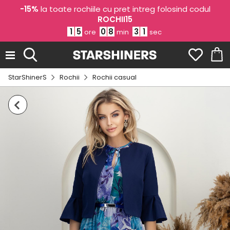
-15%
la toate rochiile cu pret intreg folosind codul
ROCHII15
1
5
0
8
3
1
ore
min
sec
StarShinerS
Rochii
Rochii casual