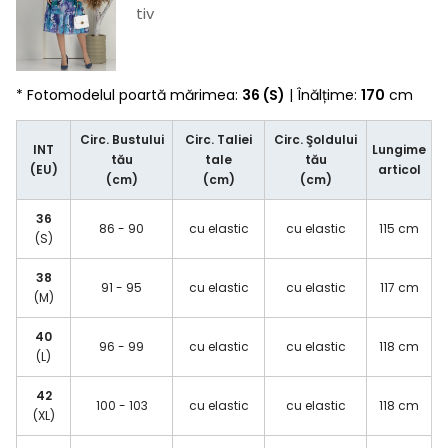
tiv
* Fotomodelul poartă mărimea:
36 (S)
| Înălțime:
170
cm
Circ. Bustului
Circ. Taliei
Circ. Şoldului
INT
Lungime
tău
tale
tău
(EU)
articol
(cm)
(cm)
(cm)
36
86 - 90
cu elastic
cu elastic
115 cm
(S)
38
91 - 95
cu elastic
cu elastic
117 cm
(M)
40
96 - 99
cu elastic
cu elastic
118 cm
(L)
42
100 - 103
cu elastic
cu elastic
118 cm
(XL)