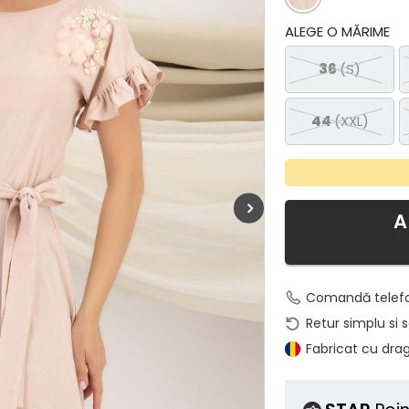
ALEGE O MĂRIME
36
(S)
44
(XXL)
A
Comandă telef
Retur simplu si 
Fabricat cu dra