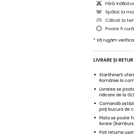
Fără înălbitor
Spălat la mas
Călcat la te
Poate fi cură
* Vă rugăm verifica
LIVRARE ȘI RETUR
StarShinerS oferă
României la com
Livrarea se poate
ridicare de la G
Comandă astăzi p
poți bucura de c
Plata se poate f
livrare (Ramburs
Poți returna ușor