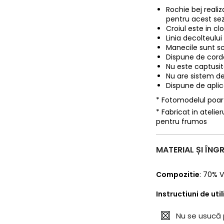
Rochie bej realiz
pentru acest se
Croiul este in clo
Linia decolteului
Manecile sunt sc
Dispune de cord
Nu este captusita
Nu are sistem de
Dispune de aplica
* Fotomodelul poa
* Fabricat in ateli
pentru frumos
MATERIAL ȘI ÎNGR
Compozitie
:
70% V
Instructiuni de uti
Nu se usucă 