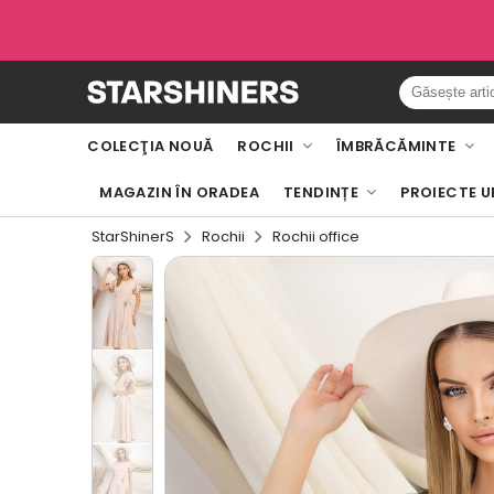
COLECŢIA NOUĂ
ROCHII
ÎMBRĂCĂMINTE
MAGAZIN ÎN ORADEA
TENDINȚE
PROIECTE U
StarShinerS
Rochii
Rochii office