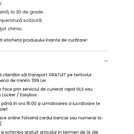
i
ină, la 30 de grade.
mperatură scăzută.
ţat chimic.
ti eticheta produsului inainte de curătare!
 clienților săi transport GRATUIT pe teritoriul
enzi de minim 399 Lei
 face prin serviciul de curierat rapid GLS sau
LS Locker / Easybox
ână în ora 16:00 și următoarea zi lucrătoare te
olet
ace online folosind cardul bancar sau numerar la
)
 și schimba gratuit articolul în termen de 14 zile