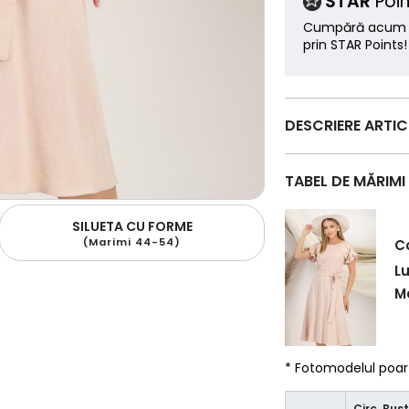
STAR
Poin
Cumpără acum ș
prin STAR Points!
DESCRIERE ARTI
TABEL DE MĂRIMI
SILUETA CU FORME
(Marimi 44-54)
C
L
Ma
* Fotomodelul poa
Circ. Bust