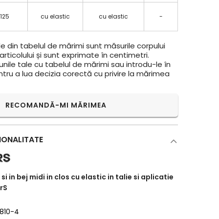
 125
cu elastic
cu elastic
-
e din tabelul de mărimi sunt măsurile corpului
rticolului și sunt exprimate în centimetri.
ile tale cu tabelul de mărimi sau introdu-le în
ntru a lua decizia corectă cu privire la mărimea
RECOMANDĂ-MI MĂRIMEA
IONALITATE
i in bej midi in clos cu elastic in talie si aplicatie
erS
9810-4