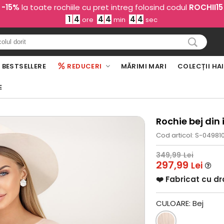
-15%
la toate rochiile cu pret intreg folosind codul
ROCHII15
1
4
4
4
4
3
ore
min
sec
BESTSELLERE
REDUCERI
MĂRIMI MARI
COLECȚII HA
E
Rochie bej din i
Cod articol: S-04981
349,99
Lei
297,99
Lei
❤️ Fabricat cu d
CULOARE:
Bej