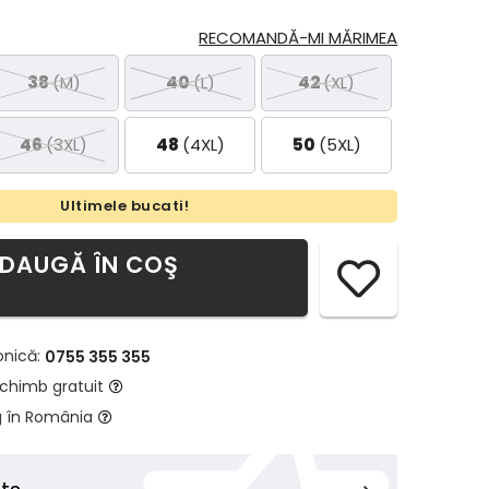
RECOMANDĂ-MI MĂRIMEA
38
(M)
40
(L)
42
(XL)
46
(3XL)
48
(4XL)
50
(5XL)
Ultimele bucati!
DAUGĂ ÎN COŞ
onică:
0755 355 355
schimb gratuit
g în România