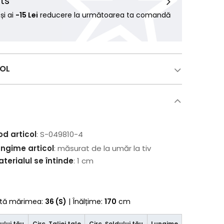
ts
i ai
-15 Lei
reducere la următoarea ta comandă
COL
od articol
: S-049810-4
ungime articol
: măsurat de la umăr la tiv
terialul se întinde
: 1 cm
rtă mărimea:
36 (S)
| Înălțime:
170
cm
ului tău
Circ. Taliei tale
Circ. Şoldului tău
Lungime