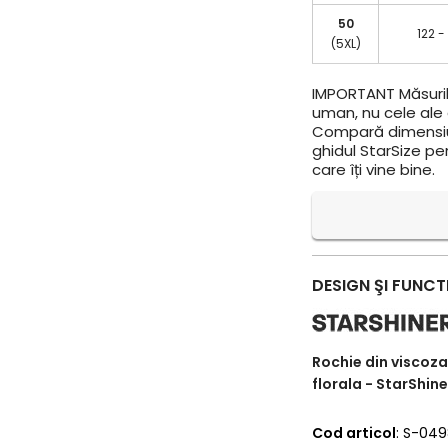
50
122 -
(5XL)
IMPORTANT
Măsuril
uman, nu cele ale a
Compară dimensiun
ghidul StarSize pe
care îți vine bine.
DESIGN ŞI FUNCT
Rochie din viscoza s
florala - StarShin
Cod articol
: S-04