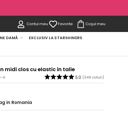
Contul meu
Favorite
Coşul meu
INE DAMĂ
EXCLUSIV LA STARSHINERS
n midi clos cu elastic in talie
0-4
5.0
(
348
voturi)
rag in Romania