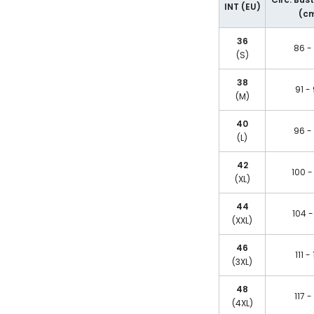
INT (EU)
(c
36
86 -
(S)
38
91 -
(M)
40
96 -
(L)
42
100 -
(XL)
44
104 -
(XXL)
46
111 -
(3XL)
48
117 -
(4XL)