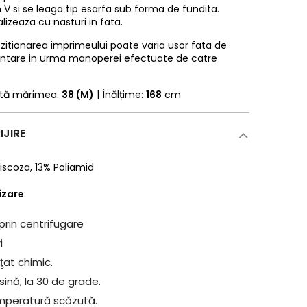
 V si se leaga tip esarfa sub forma de fundita.
lizeaza cu nasturi in fata.
pozitionarea imprimeului poate varia usor fata de
entare in urma manoperei efectuate de catre
rtă mărimea:
38 (M)
| Înălțime:
168
cm
IJIRE
iscoza
,
13% Poliamid
lizare
:
prin centrifugare
i
ţat chimic.
ină, la 30 de grade.
mperatură scăzută.