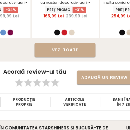
ecorativi aurii-
cu nasturi decorativi aurii -
inalta conici 
nerS
StarShinerS
Sta
O
-34%
PREȚ PROMO
-31%
PREȚ P
99,99
Lei
165,99
Lei
239,99
Lei
254,99
L
VEZI TOATE
Acordă review-ul tău
ADAUGĂ UN REVIEW
RODUCŢIE
ARTICOLE
BANII ÎNAPOI
PROPRIE
VERIFICATE
ÎN 7 ZILE
 ÎN COMUNITATEA STARSHINERS ȘI BUCURĂ-TE DE
U