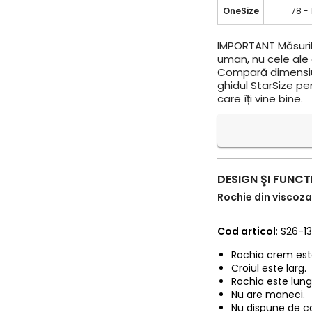
OneSize
78 - 
IMPORTANT
Măsuril
uman, nu cele ale a
Compară dimensiun
ghidul StarSize pe
care îți vine bine.
DESIGN ŞI FUNCT
Rochie din viscoza 
Cod articol
: S26-1
Rochia crem este
Croiul este larg.
Rochia este lunga
Nu are maneci.
Nu dispune de c