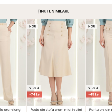
ȚINUTE SIMILARE
NOU
NOU
VIDEO
VIDEO
-74 Lei
-45 Lei
ofa crem lungi
Fusta din stofa crem midi in clini
Pantaloni din 