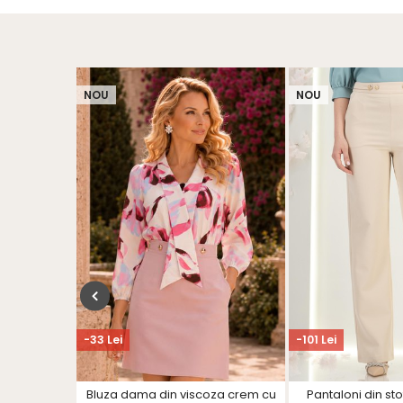
NOU
NOU
-33 Lei
-101 Lei
rem scurta
Bluza dama din viscoza crem cu
Pantaloni din st