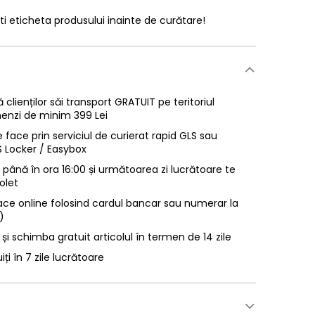
ti eticheta produsului inainte de curătare!
 clienților săi transport GRATUIT pe teritoriul
enzi de minim 399 Lei
 face prin serviciul de curierat rapid GLS sau
LS Locker / Easybox
ână în ora 16:00 și următoarea zi lucrătoare te
olet
ace online folosind cardul bancar sau numerar la
)
 și schimba gratuit articolul în termen de 14 zile
uiți în 7 zile lucrătoare