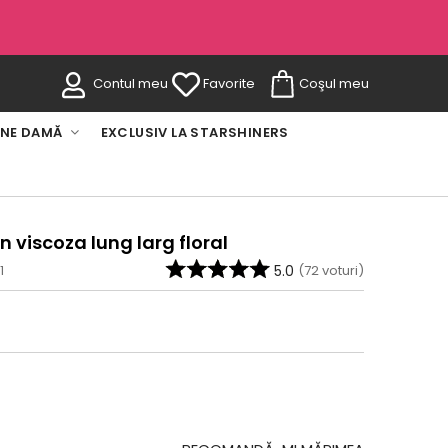
Contul meu
Favorite
Coşul meu
INE DAMĂ
EXCLUSIV LA STARSHINERS
n viscoza lung larg floral
1
5.0
(
72
voturi)