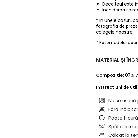
Decolteul este in
Inchiderea se rea
* In unele cazuri, 
fotografia de prez
colegele noastre.
* Fotomodelul poa
MATERIAL ȘI ÎNGR
Compozitie
:
87% V
Instructiuni de uti
Nu se usucă 
Fără înălbitor
Poate fi cură
Spălat la mas
Călcat la te