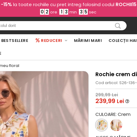
-15%
la toate rochiile cu pret intreg folosind codul
ROCHII15
0
2
1
3
3
4
ore
min
sec
BESTSELLERE
REDUCERI
MĂRIMI MARI
COLECȚII HA
E
meu floral
Rochie crem di
Cod articol: S26-136-
299,99
Lei
239,99
Lei
CULOARE:
Crem