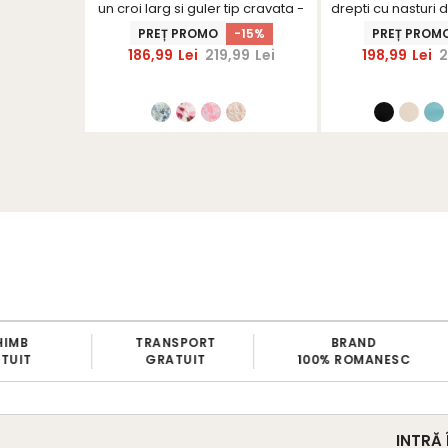
n in talie
un croi larg si guler tip cravata -
drepti cu nasturi d
StarShinerS
StarShi
-17%
PREȚ PROMO
-15%
PREȚ PROM
99
Lei
186,99
Lei
219,99
Lei
198,99
Lei
2
TRANSPORT
BRAND
P
GRATUIT
100% ROMANESC
INTRĂ