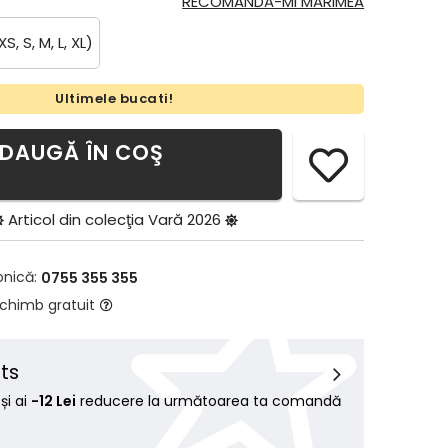
RECOMANDĂ-MI MĂRIMEA
XS, S, M, L, XL)
Ultimele bucati!
DAUGĂ ÎN COŞ
Articol din colecţia
Vară 2026
onică:
0755 355 355
schimb gratuit
ts
i ai
-12 Lei
reducere la următoarea ta comandă