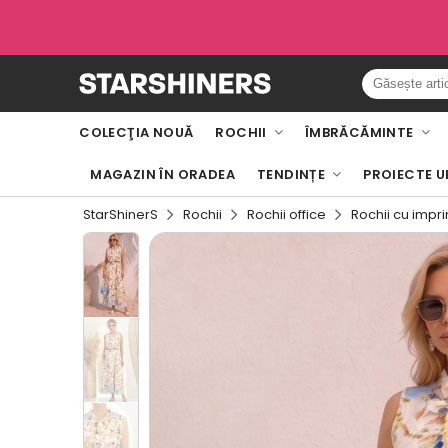
COLECŢIA NOUĂ
ROCHII
ÎMBRĂCĂMINTE
MAGAZIN ÎN ORADEA
TENDINȚE
PROIECTE U
StarShinerS
Rochii
Rochii office
Rochii cu impri