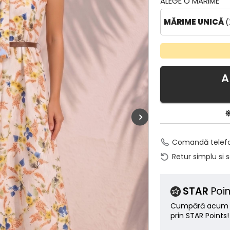
ALEGE O MĂRIME
MĂRIME UNICĂ
(
A
Comandă telef
Retur simplu si 
STAR
Poin
Cumpără acum ș
prin STAR Points!