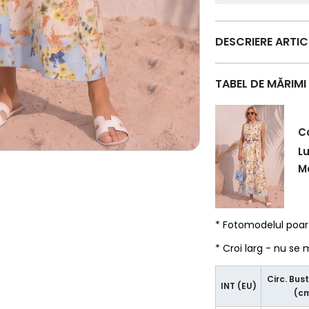
DESCRIERE ARTI
TABEL DE MĂRIMI
C
L
Ma
* Fotomodelul poa
* Croi larg - nu se
Circ. Bust
INT (EU)
(c