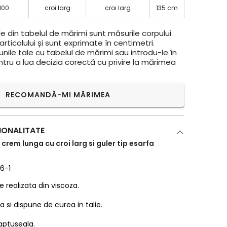
100
croi larg
croi larg
135 cm
e din tabelul de mărimi sunt măsurile corpului
rticolului și sunt exprimate în centimetri.
ile tale cu tabelul de mărimi sau introdu-le în
ntru a lua decizia corectă cu privire la mărimea
RECOMANDĂ-MI MĂRIMEA
IONALITATE
crem lunga cu croi larg si guler tip esarfa
36-1
 realizata din viscoza.
 si dispune de curea in talie.
aptuseala.