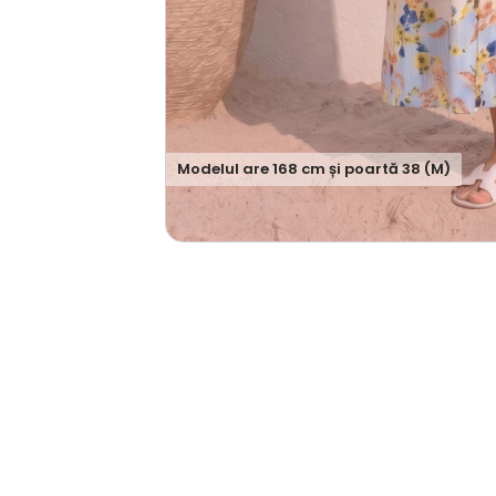
Modelul are
168
cm și poartă
38 (M)