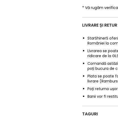
* Vă rugăm verifica
LIVRARE ȘI RETUR
StarShinerS oferă
României la com
Livrarea se poate
ridicare de la G
Comandă astăzi p
poți bucura de c
Plata se poate f
livrare (Ramburs
Poți returna ușor
Banii vor fi restit
TAGURI