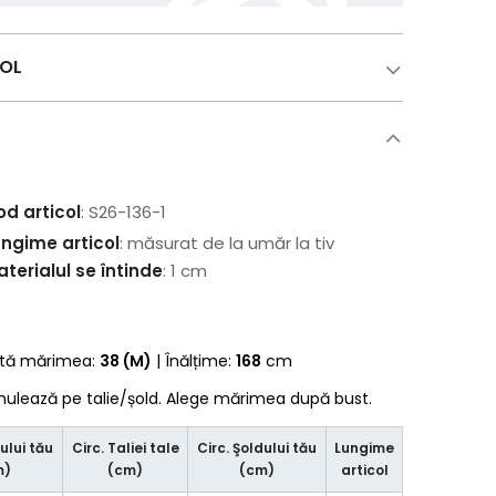
COL
od articol
: S26-136-1
ungime articol
: măsurat de la umăr la tiv
terialul se întinde
: 1 cm
rtă mărimea:
38 (M)
| Înălțime:
168
cm
 mulează pe talie/șold. Alege mărimea după bust.
ului tău
Circ. Taliei tale
Circ. Şoldului tău
Lungime
m)
(cm)
(cm)
articol