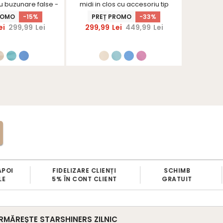
cu buzunare false -
midi in clos cu accesoriu tip
accesori
rShinerS
curea si buzunare false -
flor
ROMO
-15%
PREȚ PROMO
-33%
StarShinerS
ei
299,99
Lei
299,99
Lei
449,99
Lei
305,9
FIDELIZARE CLIENȚI
SCHIMB
T
5% ÎN CONT CLIENT
GRATUIT
RMĂREȘTE STARSHINERS ZILNIC