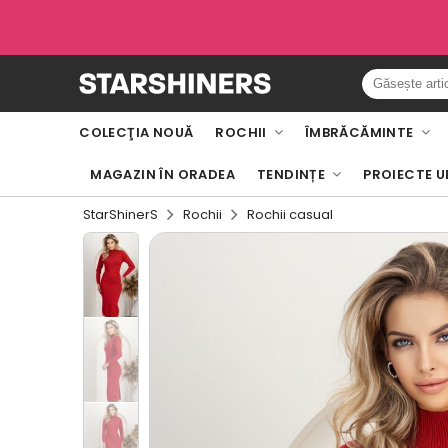
COLECŢIA NOUĂ
ROCHII
ÎMBRĂCĂMINTE
MAGAZIN ÎN ORADEA
TENDINȚE
PROIECTE U
StarShinerS
Rochii
Rochii casual