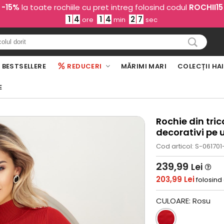
-15%
la toate rochiile cu pret intreg folosind codul
ROCHII15
1
4
1
4
2
6
ore
min
sec
BESTSELLERE
REDUCERI
MĂRIMI MARI
COLECȚII HA
E
Rochie din tric
decorativi pe
Cod articol: S-061701
239,99
Lei
203,99 Lei
folosind
CULOARE:
Rosu