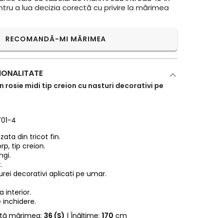
ntru a lua decizia corectă cu privire la mărimea
RECOMANDĂ-MI MĂRIMEA
IONALITATE
in rosie midi tip creion cu nasturi decorativi pe
701-4
zata din tricot fin.
rp, tip creion.
ngi.
.
rei decorativi aplicati pe umar.
 interior.
 inchidere.
rtă mărimea:
36 (S)
| Înălțime:
170
cm