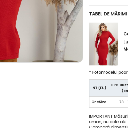
TABEL DE MĂRIMI
C
L
Ma
* Fotomodelul poa
Circ. Bust
INT (EU)
(c
OneSize
78 - 
IMPORTANT
Măsuril
uman, nu cele ale a
Compară dimensiun