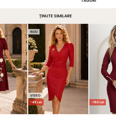
TAGURI
ȚINUTE SIMILARE
NOU
VIDEO
-45 Lei
-150 Lei