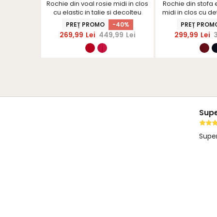
ca scurta
Rochie din voal rosie midi in clos
Rochie din stofa e
mocha cu
cu elastic in talie si decolteu
midi in clos cu de
hinerS
petrecut cu aplicatie florala
flori 3D - S
-15%
PREȚ PROMO
-40%
PREȚ PROM
brodata - StarShinerS
99
Lei
269,99
Lei
449,99
Lei
299,99
Lei
Sup
Super