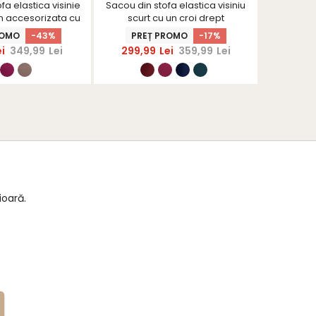
fa elastica visinie
Sacou din stofa elastica visiniu
Rochie di
on accesorizata cu
scurt cu un croi drept
midi cu c
 StarShinerS
accesorizat cu perle -
mane
ROMO
-43%
PREȚ PROMO
-17%
PRE
StarShinerS
ei
349,99
Lei
299,99
Lei
359,99
Lei
269,
ioară.