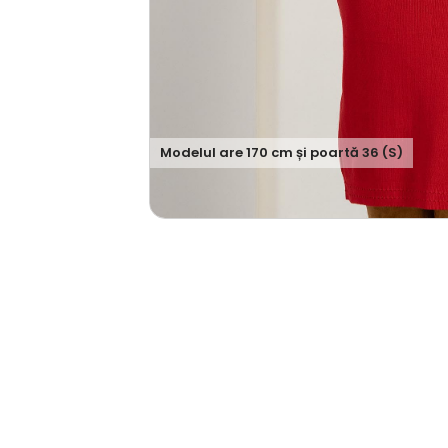
Modelul are
170
cm și poartă
36 (S)