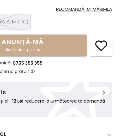
RECOMANDĂ-MI MĂRIMEA
XS, S, M, L, XL)
ANUNȚĂ-MĂ
când revine pe stoc
onică:
0755 355 355
schimb gratuit
ts
i ai
-12 Lei
reducere la următoarea ta comandă
COL