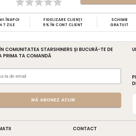
II ÎNAPOI
FIDELIZARE CLIENȚI
SCHIMB
N 7 ZILE
5% ÎN CONT CLIENT
GRATUIT
 ÎN COMUNITATEA STARSHINERS ȘI BUCURĂ-TE DE
U
A PRIMA TA COMANDĂ
P
D
MĂ ABONEZ ACUM
MATII
CONTACT