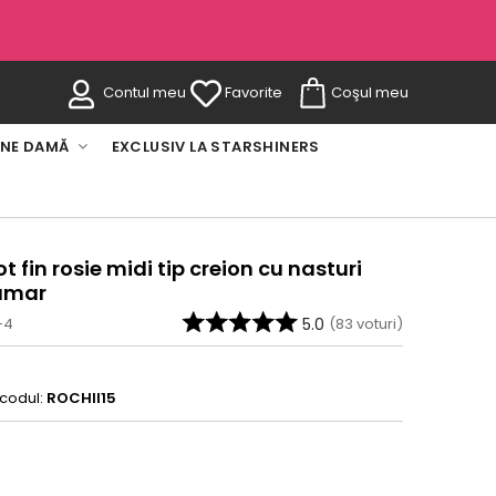
Contul meu
Favorite
Coşul meu
INE DAMĂ
EXCLUSIV LA STARSHINERS
ot fin rosie midi tip creion cu nasturi
 umar
-4
5.0
(
83
voturi)
 codul:
ROCHII15