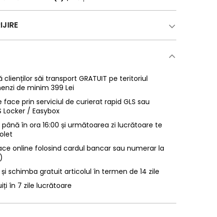
IJIRE
 clienților săi transport GRATUIT pe teritoriul
enzi de minim 399 Lei
 face prin serviciul de curierat rapid GLS sau
LS Locker / Easybox
ână în ora 16:00 și următoarea zi lucrătoare te
olet
ace online folosind cardul bancar sau numerar la
)
 și schimba gratuit articolul în termen de 14 zile
uiți în 7 zile lucrătoare