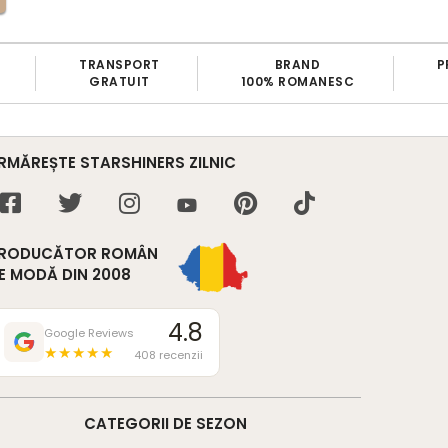
TRANSPORT
BRAND
P
GRATUIT
100% ROMANESC
RMĂREȘTE STARSHINERS ZILNIC
RODUCĂTOR ROMÂN
E MODĂ DIN 2008
4.8
Google Reviews
★★★★★
408 recenzii
CATEGORII DE SEZON