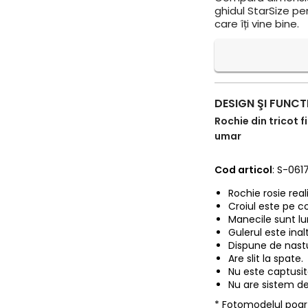
ghidul StarSize pe
care îți vine bine.
DESIGN ŞI FUNCT
Rochie din tricot f
umar
Cod articol
: S-061
Rochie rosie reali
Croiul este pe co
Manecile sunt lu
Gulerul este inalt
Dispune de nastu
Are slit la spate.
Nu este captusita
Nu are sistem de
* Fotomodelul poa