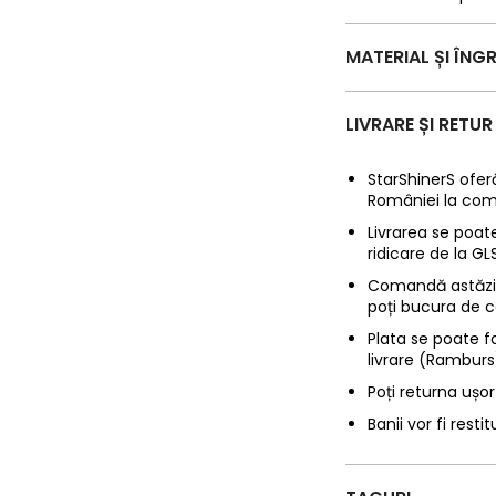
MATERIAL ȘI ÎNGR
LIVRARE ȘI RETUR
StarShinerS oferă
României la com
Livrarea se poate
ridicare de la G
Comandă astăzi p
poți bucura de c
Plata se poate f
livrare (Ramburs
Poți returna ușor
Banii vor fi restit