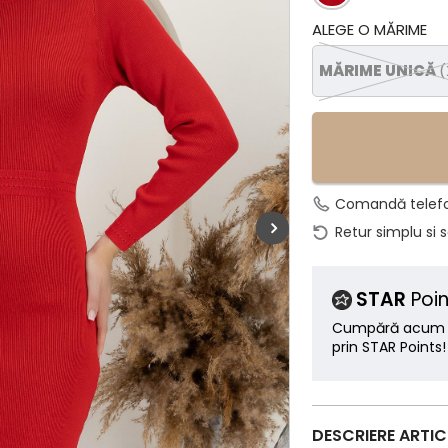
ALEGE O MĂRIME
MĂRIME UNICĂ
(
Comandă telef
Retur simplu si 
STAR
Poin
Cumpără acum ș
prin STAR Points!
DESCRIERE ARTI