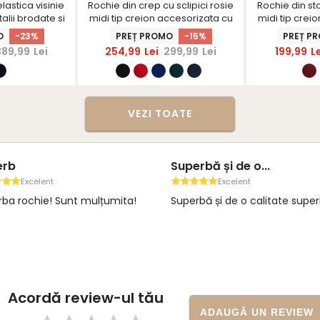
lastica visinie
Rochie din crep cu sclipici rosie
Rochie din sto
talii brodate si
midi tip creion accesorizata cu
midi tip crei
tarShinerS
brosa si decolteu petrecut -
perle -
O
-23%
PREȚ PROMO
-15%
PREȚ P
StarShinerS
389,99
Lei
254,99
Lei
299,99
Lei
199,99
L
VEZI TOATE
erb
Superbă și de o...
Excelent
Excelent
ba rochie! Sunt mulțumita!
Superbă și de o calitate super
Acordă review-ul tău
ADAUGĂ UN REVIEW