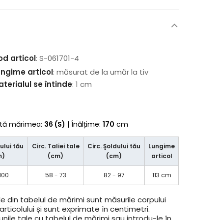
od articol
: S-061701-4
ungime articol
: măsurat de la umăr la tiv
terialul se întinde
: 1 cm
rtă mărimea:
36 (S)
| Înălțime:
170
cm
ului tău
Circ. Taliei tale
Circ. Şoldului tău
Lungime
m)
(cm)
(cm)
articol
100
58 - 73
82 - 97
113 cm
e din tabelul de mărimi sunt măsurile corpului
rticolului și sunt exprimate în centimetri.
ile tale cu tabelul de mărimi sau introdu-le în