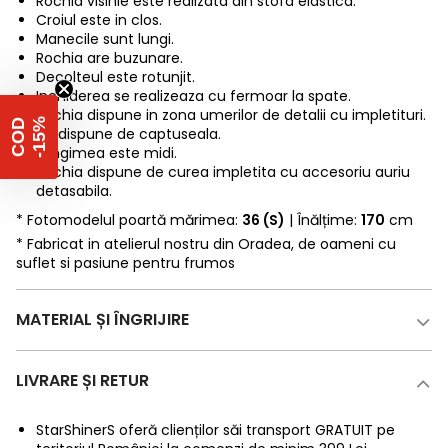
Rochia visinie este realizata din stofa elastica.
Croiul este in clos.
Manecile sunt lungi.
Rochia are buzunare.
Decolteul este rotunjit.
Inchiderea se realizeaza cu fermoar la spate.
Rochia dispune in zona umerilor de detalii cu impletituri.
%
C
O
D
-
1
5
Nu dispune de captuseala.
Lungimea este midi.
Rochia dispune de curea impletita cu accesoriu auriu
detasabila.
* Fotomodelul poartă mărimea:
36 (S)
| Înălțime:
170
cm
* Fabricat in atelierul nostru din Oradea, de oameni cu
suflet si pasiune pentru frumos
MATERIAL ȘI ÎNGRIJIRE
LIVRARE ȘI RETUR
StarShinerS oferă clienților săi transport GRATUIT pe