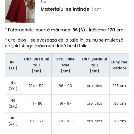
tiv
Materialul se întinde
: 1 cm
* Fotomodelul poartă mărimea:
36 (S)
| Înălțime:
170
cm
* Croi clos - se evazează de la talie în jos, nu se mulează
pe șold. Alege mărimea după bust/talie.
Circ. Bustului
Circ. Taliei
Circ. Şoldului
INT
Lungime
tău
tale
tău
(EU)
articol
(cm)
(cm)
(cm)
44
104 - 110
86 - 90
croi clos
125 cm
(XXL)
46
111 - 116
91 - 97
croi clos
126 cm
(3XL)
48
117 - 121
98 - 103
croi clos
128 cm
(4XL)