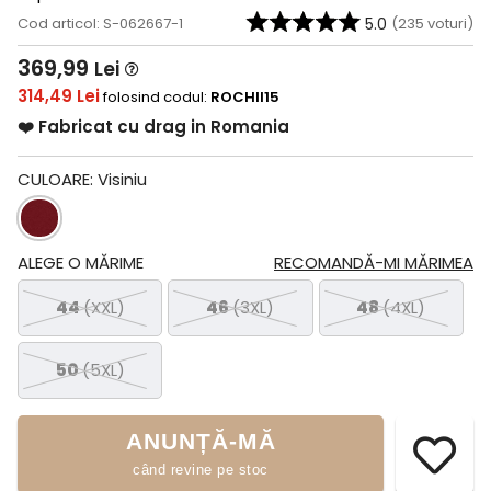
Cod articol: S-062667-1
5.0
(
235
voturi)
369,99
Lei
314,49 Lei
folosind codul:
ROCHII15
❤️ Fabricat cu drag in Romania
CULOARE:
Visiniu
ALEGE O MĂRIME
RECOMANDĂ-MI MĂRIMEA
44
(XXL)
46
(3XL)
48
(4XL)
50
(5XL)
ANUNȚĂ-MĂ
când revine pe stoc