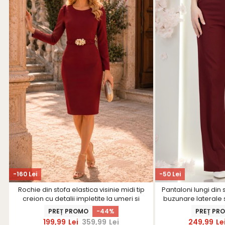
-160 Lei
-50 Lei
Rochie din stofa elastica visinie midi tip
Pantaloni lungi din s
creion cu detalii impletite la umeri si
buzunare laterale s
curea - StarShinerS
Star
PREȚ PROMO
-44%
PREȚ PR
199,99
Lei
359,99
Lei
249,99
Le