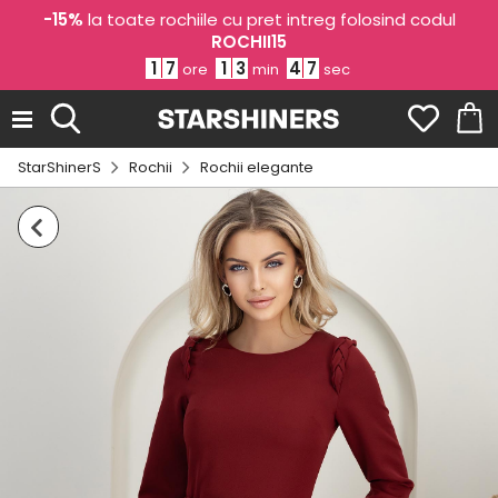
-15%
la toate rochiile cu pret intreg folosind codul
ROCHII15
1
7
1
3
4
6
ore
min
sec
StarShinerS
Rochii
Rochii elegante