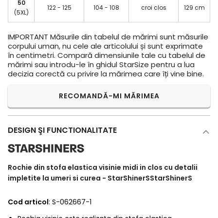
50
122 - 125
104 - 108
croi clos
129 cm
(5XL)
IMPORTANT
Măsurile din tabelul de mărimi sunt măsurile
corpului uman, nu cele ale articolului și sunt exprimate
în centimetri. Compară dimensiunile tale cu tabelul de
mărimi sau introdu-le în ghidul StarSize pentru a lua
decizia corectă cu privire la mărimea care îți vine bine.
RECOMANDĂ-MI MĂRIMEA
DESIGN ŞI FUNCTIONALITATE
Rochie din stofa elastica visinie midi in clos cu detalii
impletite la umeri si curea - StarShinerSStarShinerS
Cod articol
: S-062667-1