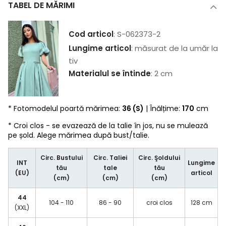
TABEL DE MĂRIMI
Cod articol
: S-062373-2
Lungime articol
: măsurat de la umăr la
tiv
Materialul se întinde
: 2 cm
* Fotomodelul poartă mărimea:
36 (S)
| Înălțime:
170
cm
* Croi clos - se evazează de la talie în jos, nu se mulează
pe șold. Alege mărimea după bust/talie.
Circ. Bustului
Circ. Taliei
Circ. Şoldului
INT
Lungime
tău
tale
tău
(EU)
articol
(cm)
(cm)
(cm)
44
104 - 110
86 - 90
croi clos
128 cm
(XXL)