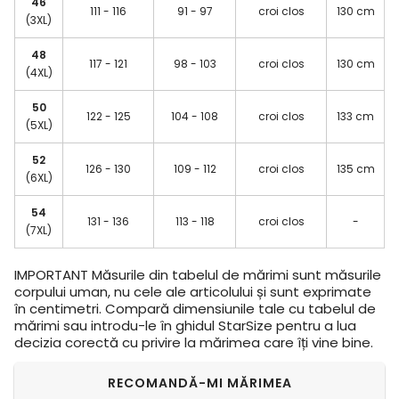
46
111 - 116
91 - 97
croi clos
130 cm
(3XL)
48
117 - 121
98 - 103
croi clos
130 cm
(4XL)
50
122 - 125
104 - 108
croi clos
133 cm
(5XL)
52
126 - 130
109 - 112
croi clos
135 cm
(6XL)
54
131 - 136
113 - 118
croi clos
-
(7XL)
IMPORTANT
Măsurile din tabelul de mărimi sunt măsurile
corpului uman, nu cele ale articolului și sunt exprimate
în centimetri. Compară dimensiunile tale cu tabelul de
mărimi sau introdu-le în ghidul StarSize pentru a lua
decizia corectă cu privire la mărimea care îți vine bine.
RECOMANDĂ-MI MĂRIMEA