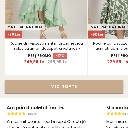
MATERIAL NATURAL
MATERIAL NATURAL
-50 Lei
-50 Lei
Rochie din viscoza mint midi asimetrica
Rochie din viscoza 
in clos cu umeri decupati si volanas -
asimetrica in clos 
StarShinerS
cordon detasab
PREȚ PROMO
-17%
PREȚ PR
249,99
Lei
299,99
Lei
229,99
Le
VEZI TOATE
Minunata
Excellent
Excelent
E
Mărimea corespunde conform indicațiilor,
Am fost pl
îmi vine ca turnata, e la fel de frumoasa și
și superbă!