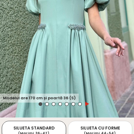
Modelul are
170
cm și poartă
36 (S)
SILUETA STANDARD
SILUETA CU FORME
(Marimi 36-42)
(Marimi 44-54)