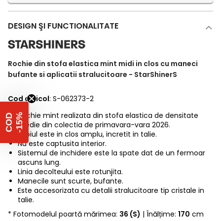
DESIGN ŞI FUNCTIONALITATE
Rochie din stofa elastica mint midi in clos cu maneci
bufante si aplicatii stralucitoare - StarShinerS
Cod articol
: S-062373-2
Rochie mint realizata din stofa elastica de densitate
%
C
O
D
-
1
5
medie din colectia de primavara-vara 2026.
Croiul este in clos amplu, incretit in talie.
Nu este captusita interior.
Sistemul de inchidere este la spate dat de un fermoar
ascuns lung.
Linia decolteului este rotunjita.
Manecile sunt scurte, bufante.
Este accesorizata cu detalii stralucitoare tip cristale in
talie.
* Fotomodelul poartă mărimea:
36 (S)
| Înălțime:
170
cm