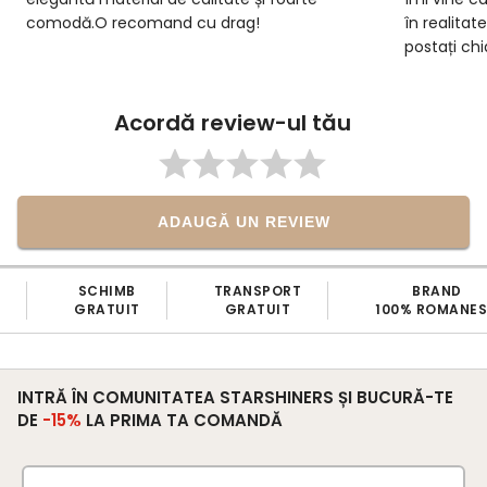
în realitate, observ că ce aveți pe site
postați chiar poze reale cu materialele.
Ambalarea e foarte frumoasa. Sunt foarte
mulțumită, am primit niste rochii de
croitorie personalizate. Profesionisti
Acordă review-ul tău
ADAUGĂ UN REVIEW
TRANSPORT
BRAND
PRODU
GRATUIT
100% ROMANESC
PROPR
INTRĂ ÎN COMUNITATEA STARSHINERS ȘI BUCURĂ-TE
DE
-15%
LA PRIMA TA COMANDĂ