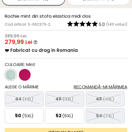
Rochie mint din stofa elastica midi clos
Cod articol: S-062373-2
5.0
(
1411
voturi)
389,99
Lei
279,99
Lei
❤️ Fabricat cu drag in Romania
CULOARE:
Mint
ALEGE O MĂRIME
RECOMANDĂ-MI MĂRIMEA
44
(XXL)
46
(3XL)
48
(4XL)
50
(5XL)
52
(6XL)
54
(7XL)