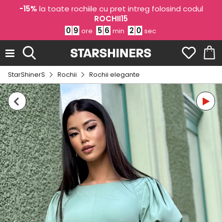
-15%
la toate rochiile cu pret intreg folosind codul
ROCHII15
0
9
5
6
2
0
ore
min
sec
StarShinerS
Rochii
Rochii elegante