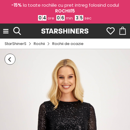
-15%
la toate rochiile cu pret intreg folosind codul
ROCHII15
0
4
0
6
3
5
ore
min
sec
StarShinerS
Rochii
Rochii de ocazie