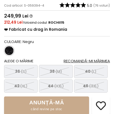
Cod articol: S-059394-4
5.0
(
76
voturi)
249,99
Lei
212,49 Lei
folosind codul:
ROCHII15
❤️ Fabricat cu drag in Romania
CULOARE:
Negru
ALEGE O MĂRIME
RECOMANDĂ-MI MĂRIMEA
36
(S)
38
(M)
40
(L)
42
(XL)
44
(XXL)
46
(3XL)
ANUNȚĂ-MĂ
când revine pe stoc