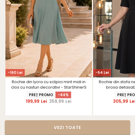
-160 Lei
-54 Lei
Rochie din lycra cu sclipici mint midi in
Rochie din stofa n
clos cu nasturi decorativi - StarShinerS
brosa detasabi
PREȚ PROMO
-44%
PREȚ PR
199,99
Lei
359,99
Lei
305,99
Le
VEZI TOATE