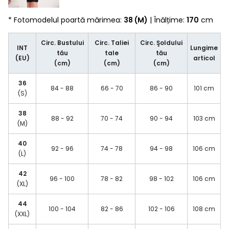
* Fotomodelul poartă mărimea:
38 (M)
| Înălțime:
170
cm
Circ. Bustului
Circ. Taliei
Circ. Şoldului
INT
Lungime
tău
tale
tău
(EU)
articol
(cm)
(cm)
(cm)
36
84 - 88
66 - 70
86 - 90
101 cm
(S)
38
88 - 92
70 - 74
90 - 94
103 cm
(M)
40
92 - 96
74 - 78
94 - 98
106 cm
(L)
42
96 - 100
78 - 82
98 - 102
106 cm
(XL)
44
100 - 104
82 - 86
102 - 106
108 cm
(XXL)