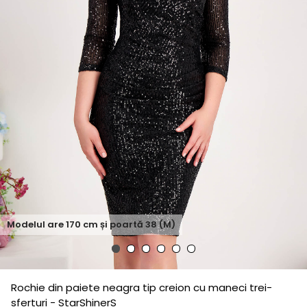
Modelul are
170
cm și poartă
38 (M)
Rochie din paiete neagra tip creion cu maneci trei-
sferturi - StarShinerS