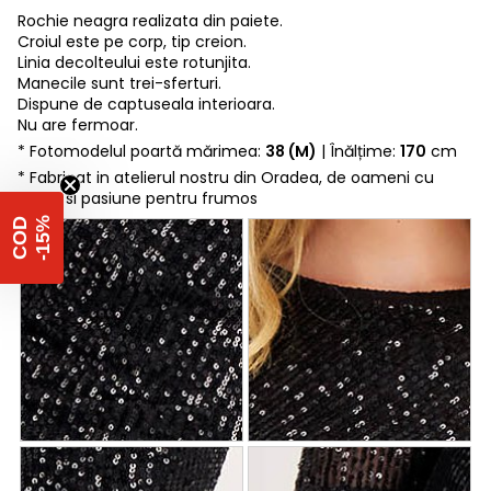
Rochie neagra realizata din paiete.
Croiul este pe corp, tip creion.
Linia decolteului este rotunjita.
Manecile sunt trei-sferturi.
Dispune de captuseala interioara.
Nu are fermoar.
* Fotomodelul poartă mărimea:
38 (M)
| Înălțime:
170
cm
* Fabricat in atelierul nostru din Oradea, de oameni cu
suflet si pasiune pentru frumos
%
C
O
D
-
1
5