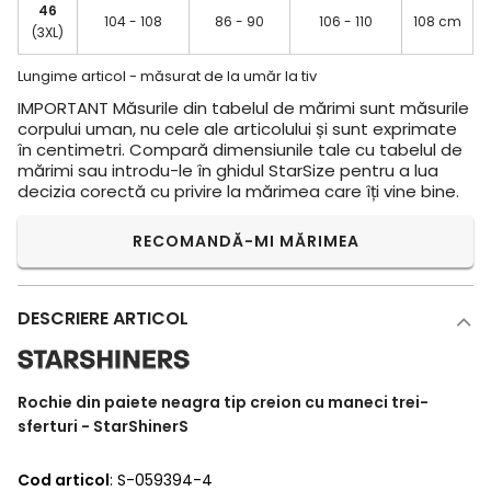
46
104 - 108
86 - 90
106 - 110
108 cm
(3XL)
Lungime articol - măsurat de la umăr la tiv
IMPORTANT
Măsurile din tabelul de mărimi sunt măsurile
corpului uman, nu cele ale articolului și sunt exprimate
în centimetri. Compară dimensiunile tale cu tabelul de
mărimi sau introdu-le în ghidul StarSize pentru a lua
decizia corectă cu privire la mărimea care îți vine bine.
RECOMANDĂ-MI MĂRIMEA
DESCRIERE ARTICOL
Rochie din paiete neagra tip creion cu maneci trei-
sferturi - StarShinerS
Cod articol
: S-059394-4