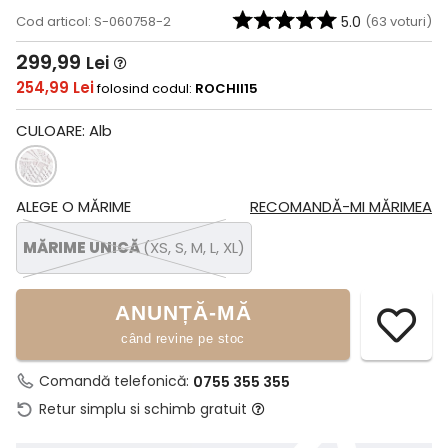
Cod articol: S-060758-2
5.0
(
63
voturi)
299,99
Lei
254,99 Lei
folosind codul:
ROCHII15
CULOARE:
Alb
ALEGE O MĂRIME
RECOMANDĂ-MI MĂRIMEA
MĂRIME UNICĂ
(XS, S, M, L, XL)
ANUNȚĂ-MĂ
când revine pe stoc
Comandă telefonică:
0755 355 355
Retur simplu si schimb gratuit