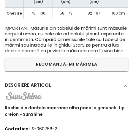
(cm)
(cm)
(cm)
OneSize
78 - 100
58 - 73
82 - 97
100 cm
IMPORTANT
Măsurile din tabelul de mărimi sunt măsurile
corpului uman, nu cele ale articolului și sunt exprimate
în centimetri. Compară dimensiunile tale cu tabelul de
mărimi sau introdu-le în ghidul StarSize pentru a lua
decizia corectă cu privire la mărimea care îți vine bine.
RECOMANDĂ-MI MĂRIMEA
DESCRIERE ARTICOL
Rochie din dantela macrame alba pana la genunchi tip
creion - SunShine
Cod articol
: S-060758-2