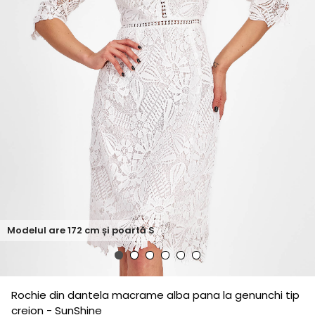
Modelul are
172
cm și poartă
S
Rochie din dantela macrame alba pana la genunchi tip
creion - SunShine