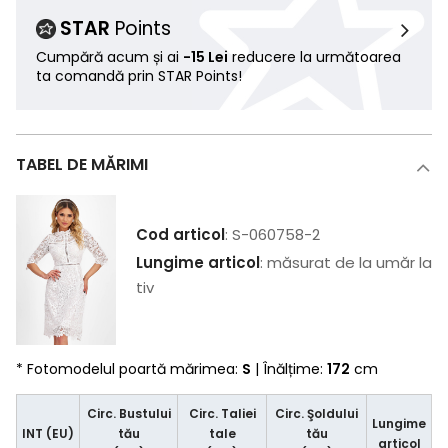
STAR
Points
Cumpără acum și ai
-15 Lei
reducere la următoarea
ta comandă prin STAR Points!
TABEL DE MĂRIMI
Cod articol
: S-060758-2
Lungime articol
: măsurat de la umăr la
tiv
* Fotomodelul poartă mărimea:
S
| Înălțime:
172
cm
Circ. Bustului
Circ. Taliei
Circ. Şoldului
Lungime
INT (EU)
tău
tale
tău
articol