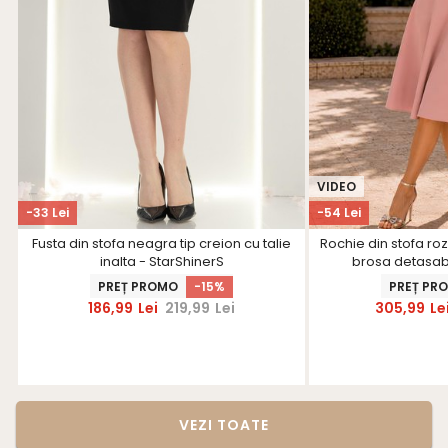
VIDEO
-33 Lei
-54 Lei
Fusta din stofa neagra tip creion cu talie
Rochie din stofa roz
inalta - StarShinerS
brosa detasabi
PREȚ PROMO
-15%
PREȚ PR
186,99
Lei
219,99
Lei
305,99
Le
VEZI TOATE