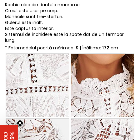
Rochie alba din dantela macrame.
Croiul este usor pe corp.
Manecile sunt trei-sferturi.
Gulerul este inalt.
Este captusita interior.
Sistemul de inchidere este la spate dat de un fermoar
lung.
* Fotomodelul poartă mărimea:
S
| Înălțime:
172
cm
%
C
O
D
-
1
5