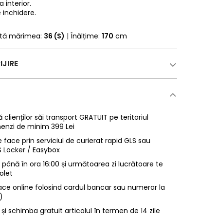
 interior.
 inchidere.
rtă mărimea:
36 (S)
| Înălțime:
170
cm
IJIRE
 clienților săi transport GRATUIT pe teritoriul
enzi de minim 399 Lei
 face prin serviciul de curierat rapid GLS sau
LS Locker / Easybox
ână în ora 16:00 și următoarea zi lucrătoare te
olet
ace online folosind cardul bancar sau numerar la
)
 și schimba gratuit articolul în termen de 14 zile