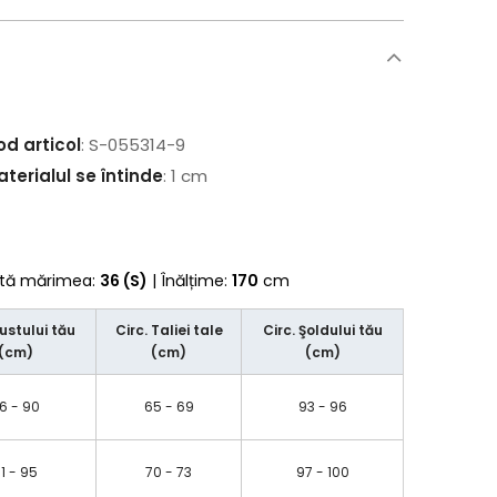
od articol
: S-055314-9
terialul se întinde
: 1 cm
rtă mărimea:
36 (S)
| Înălțime:
170
cm
Bustului tău
Circ. Taliei tale
Circ. Şoldului tău
(cm)
(cm)
(cm)
6 - 90
65 - 69
93 - 96
1 - 95
70 - 73
97 - 100