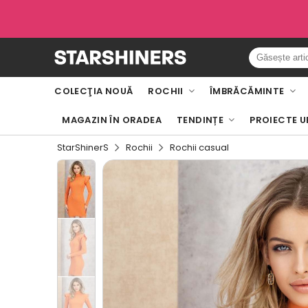
COLECŢIA NOUĂ
ROCHII
ÎMBRĂCĂMINTE
MAGAZIN ÎN ORADEA
TENDINȚE
PROIECTE U
StarShinerS
Rochii
Rochii casual