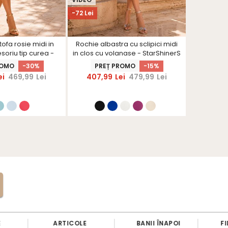
-72 Lei
-75 Lei
tofa rosie midi in
Rochie albastra cu sclipici midi
Rochie ne
soriu tip curea -
in clos cu volanase - StarShinerS
cu ume
rShinerS
ROMO
-30%
PREȚ PROMO
-15%
PRE
ei
469,99
Lei
407,99
Lei
479,99
Lei
424,
ARTICOLE
BANII ÎNAPOI
FID