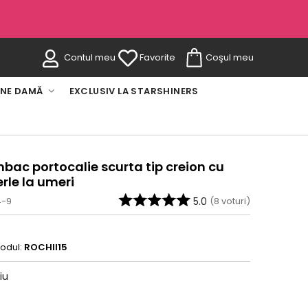
Contul meu
Favorite
Coşul meu
INE DAMĂ
EXCLUSIV LA STARSHINERS
bac portocalie scurta tip creion cu
rle la umeri
4-9
5.0
(
8
voturi)
codul:
ROCHII15
iu