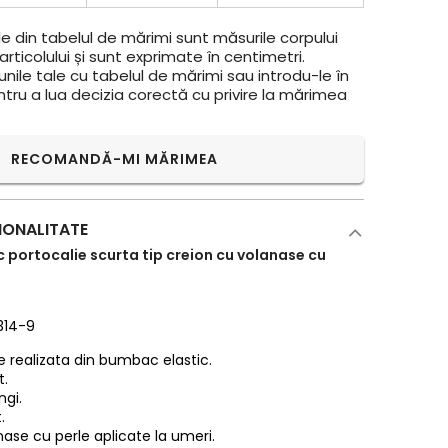
e din tabelul de mărimi sunt măsurile corpului
rticolului și sunt exprimate în centimetri.
ile tale cu tabelul de mărimi sau introdu-le în
ntru a lua decizia corectă cu privire la mărimea
RECOMANDĂ-MI MĂRIMEA
IONALITATE
 portocalie scurta tip creion cu volanase cu
314-9
e realizata din bumbac elastic.
t.
ngi.
.
ase cu perle aplicate la umeri.