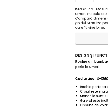
IMPORTANT
Măsuril
uman, nu cele ale a
Compară dimensiun
ghidul StarSize pe
care îți vine bine.
DESIGN ŞI FUNCT
Rochie din bumbac
perle la umeri
Cod articol
: S-055
Rochie portocali
Croiul este mula
Manecile sunt lu
Gulerul este inalt
Dispune de volan