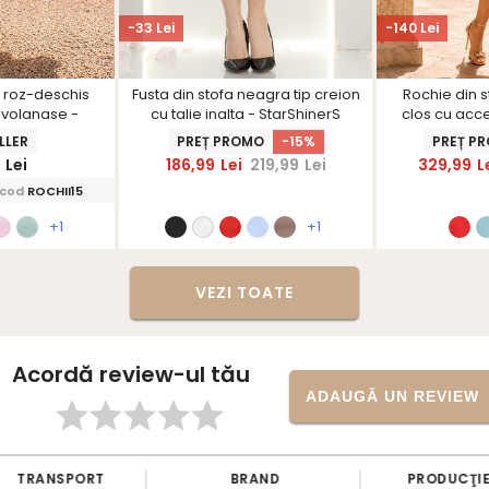
-33 Lei
-140 Lei
a roz-deschis
Fusta din stofa neagra tip creion
Rochie din s
u volanase -
cu talie inalta - StarShinerS
clos cu acce
nerS
Sta
LLER
PREȚ PROMO
-15%
PREȚ P
9
Lei
186,99
Lei
219,99
Lei
329,99
L
 cod
ROCHII15
+1
+1
VEZI TOATE
Acordă review-ul tău
ADAUGĂ UN REVIEW
TRANSPORT
BRAND
PRODUCŢIE