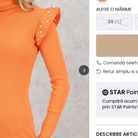
ALEGE O MĂRIME
36
(S)
Comandă telef
Retur simplu si 
STAR
Poin
Cumpără acum ș
prin STAR Points!
DESCRIERE ARTI