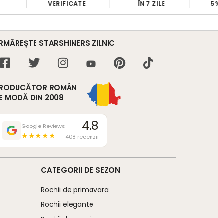
VERIFICATE
ÎN 7 ZILE
5% 
RMĂREȘTE STARSHINERS ZILNIC
RODUCĂTOR ROMÂN
E MODĂ DIN 2008
4.8
Google Reviews
★★★★★
408 recenzii
CATEGORII DE SEZON
Rochii de primavara
Rochii elegante