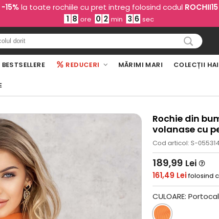
-15%
la toate rochiile cu pret intreg folosind codul
ROCHII15
1
8
0
2
3
5
ore
min
sec
BESTSELLERE
REDUCERI
MĂRIMI MARI
COLECȚII HA
E
Rochie din bum
volanase cu pe
Cod articol: S-05531
189,99
Lei
161,49 Lei
folosind 
CULOARE:
Portocal