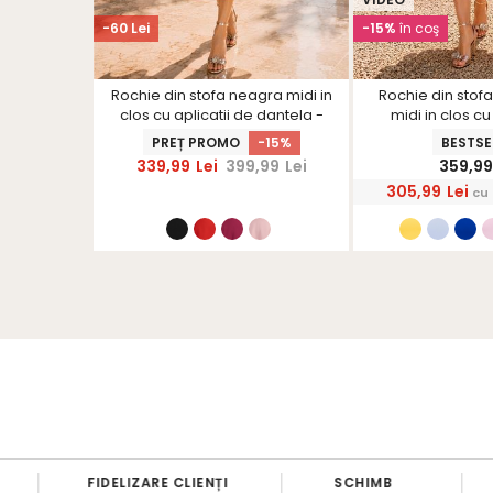
-60 Lei
-15%
în coş
za si in
Rochie din stofa neagra midi in
Rochie din stof
uzunare-
clos cu aplicatii de dantela -
midi in clos c
S
StarShinerS
StarShi
-15%
PREȚ PROMO
-15%
BESTSE
,99
Lei
339,99
Lei
399,99
Lei
359,9
305,99
Lei
cu
FIDELIZARE CLIENȚI
SCHIMB