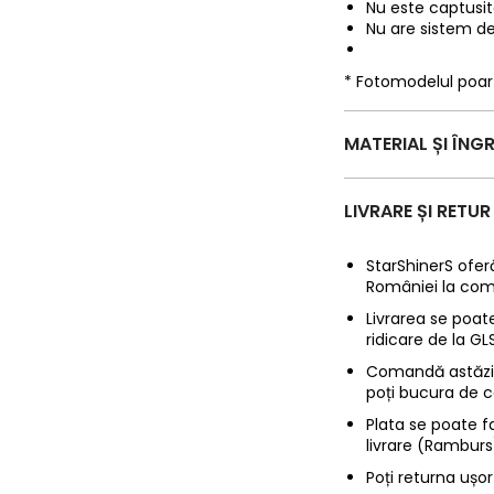
Nu este captusita
Nu are sistem de
* Fotomodelul poa
MATERIAL ȘI ÎNGR
LIVRARE ȘI RETUR
StarShinerS oferă
României la com
Livrarea se poate
ridicare de la G
Comandă astăzi p
poți bucura de c
Plata se poate f
livrare (Ramburs
Poți returna ușor