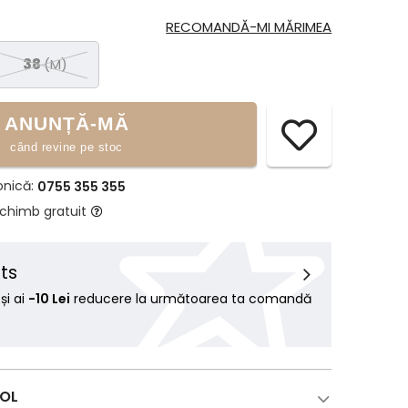
RECOMANDĂ-MI MĂRIMEA
38
(M)
ANUNȚĂ-MĂ
când revine pe stoc
onică:
0755 355 355
schimb gratuit
ts
i ai
-10 Lei
reducere la următoarea ta comandă
COL