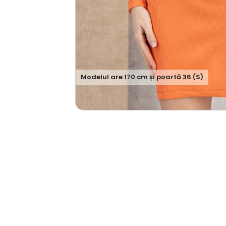
Modelul are
170
cm și poartă
36 (S)