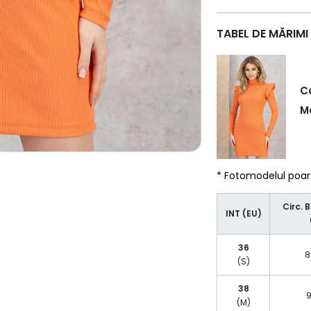
TABEL DE MĂRIMI
C
Ma
* Fotomodelul poa
Circ. 
INT (EU)
36
8
(S)
38
9
(M)