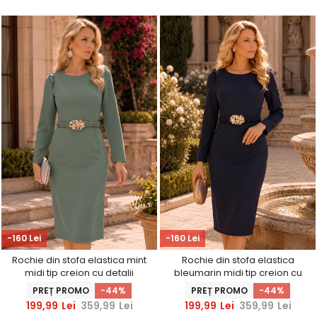
-160 Lei
-160 Lei
Rochie din stofa elastica mint
Rochie din stofa elastica
midi tip creion cu detalii
bleumarin midi tip creion cu
impletite la umeri si curea -
detalii impletite la umeri si
PREȚ PROMO
-44%
PREȚ PROMO
-44%
StarShinerS
curea - StarShinerS
199,99
Lei
359,99
Lei
199,99
Lei
359,99
Lei