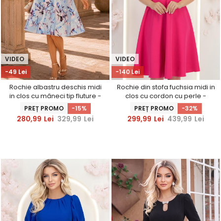
VIDEO
VIDEO
-49 Lei
-140 Lei
Rochie albastru deschis midi
Rochie din stofa fuchsia midi in
in clos cu mâneci tip fluture -
clos cu cordon cu perle -
StarShinerS
StarShinerS
PREȚ PROMO
-15%
PREȚ PROMO
-32%
280,99
Lei
329,99
Lei
299,99
Lei
439,99
Lei