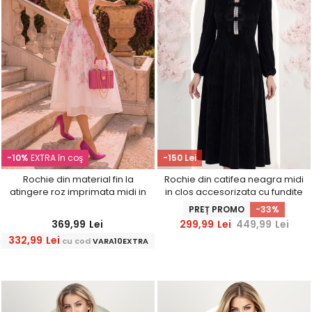
-10%
EXTRA în coş
-150 Lei
Rochie din material fin la
Rochie din catifea neagra midi
atingere roz imprimata midi in
in clos accesorizata cu fundite
clos cu cordon
si pietre strass frontal
PREȚ PROMO
-33%
369,99
Lei
299,99
Lei
449,99
Lei
332,99
Lei
cu cod
VARA10EXTRA