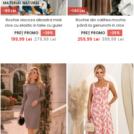
MATERIAL NATURAL
-80 Lei
-140 Lei
Rochie viscoza albastra midi
Rochie din catifea mocha
clos cu elastic in talie cu guler
până la genunchi in clos
inalt - StarShinerS
accesorizata cu brosa florala
PREȚ PROMO
-29%
PREȚ PROMO
-35%
- StarShinerS
199,99
Lei
279,99
Lei
259,99
Lei
399,99
Lei