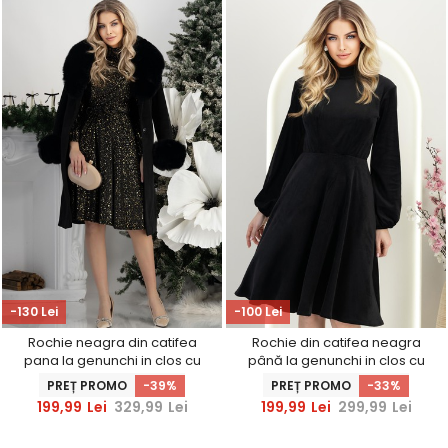
-130 Lei
-100 Lei
Rochie neagra din catifea
Rochie din catifea neagra
pana la genunchi in clos cu
până la genunchi in clos cu
elastic in talie si cordon
elastic in talie - StarShinerS
PREȚ PROMO
-39%
PREȚ PROMO
-33%
detasabil StarShinerS
199,99
Lei
329,99
Lei
199,99
Lei
299,99
Lei