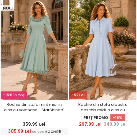
NOU
-15%
în coş
-52 Lei
Rochie din stofa mint midi in
Rochie din stofa albastru
clos cu volanase - StarShinerS
deschis midi in clos cu
accesoriu tip curea-
PREȚ PROMO
-15%
StarShinerS
359,99
Lei
297,99
Lei
349,99
Lei
305,99
Lei
cu cod
ROCHII15