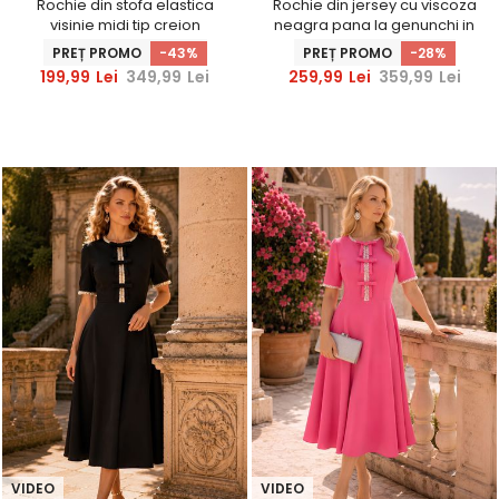
Rochie din stofa elastica
Rochie din jersey cu viscoza
visinie midi tip creion
neagra pana la genunchi in
accesorizata cu perle -
clos cu brosa - StarShinerS
PREȚ PROMO
-43%
PREȚ PROMO
-28%
StarShinerS
199,99
Lei
349,99
Lei
259,99
Lei
359,99
Lei
VIDEO
VIDEO