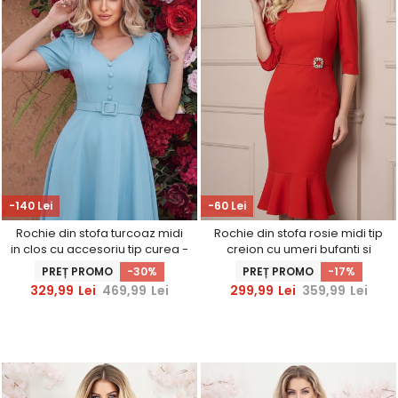
-140 Lei
-60 Lei
Rochie din stofa turcoaz midi
Rochie din stofa rosie midi tip
in clos cu accesoriu tip curea -
creion cu umeri bufanti si
StarShinerS
accesoriu in talie
PREȚ PROMO
-30%
PREȚ PROMO
-17%
329,99
Lei
469,99
Lei
299,99
Lei
359,99
Lei