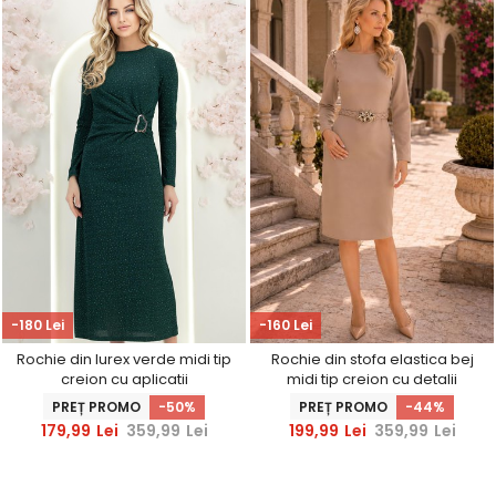
-180 Lei
-160 Lei
Rochie din lurex verde midi tip
Rochie din stofa elastica bej
creion cu aplicatii
midi tip creion cu detalii
stralucitoare - StarShinerS
impletite la umeri si curea -
PREȚ PROMO
-50%
PREȚ PROMO
-44%
StarShinerS
179,99
Lei
359,99
Lei
199,99
Lei
359,99
Lei