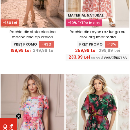
MATERIAL NATURAL
-150 Lei
-10%
EXTRA în coş
Rochie din stofa elastica
Rochie din rayon roz lunga cu
mocha midi tip creion
croi larg imprimata
accesorizata cu perle -
PREȚ PROMO
-43%
PREȚ PROMO
-13%
StarShinerS
199,99
Lei
349,99
Lei
259,99
Lei
299,99
Lei
233,99
Lei
cu cod
VARA10EXTRA