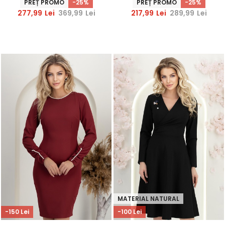
PREȚ PROMO
-25%
PREȚ PROMO
-25%
277,99
Lei
369,99
Lei
217,99
Lei
289,99
Lei
MATERIAL NATURAL
-150 Lei
-100 Lei