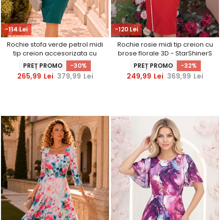
-114 Lei
-120 Lei
Rochie stofa verde petrol midi
Rochie rosie midi tip creion cu
tip creion accesorizata cu
brose florale 3D - StarShinerS
brosa cu pietre strass -
PREȚ PROMO
-30%
PREȚ PROMO
-32%
StarShinerS
265,99
Lei
379,99
Lei
249,99
Lei
369,99
Lei