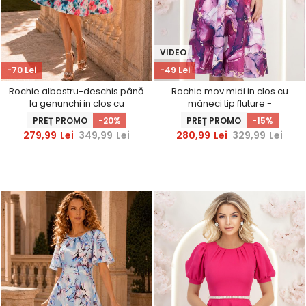
VIDEO
-70 Lei
-49 Lei
Rochie albastru-deschis până
Rochie mov midi in clos cu
la genunchi in clos cu
mâneci tip fluture -
imprimeu floral - StarShinerS
StarShinerS
PREȚ PROMO
-20%
PREȚ PROMO
-15%
279,99
Lei
349,99
Lei
280,99
Lei
329,99
Lei