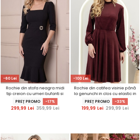
-60 Lei
-100 Lei
Rochie din stofa neagra midi
Rochie din catifea visinie până
tip creion cu umeri bufanti si
la genunchi in clos cu elastic in
accesoriu in talie
talie - StarShinerS
PREȚ PROMO
-17%
PREȚ PROMO
-33%
299,99
Lei
359,99
Lei
199,99
Lei
299,99
Lei