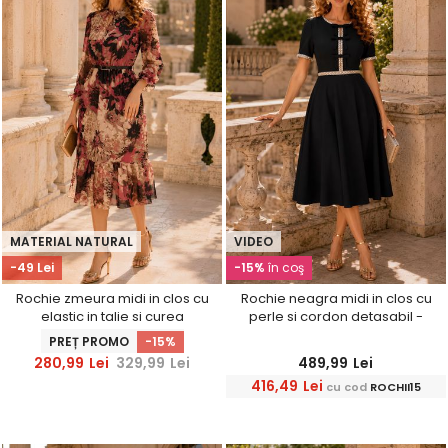
MATERIAL NATURAL
VIDEO
-49 Lei
-15%
în coş
Rochie zmeura midi in clos cu
Rochie neagra midi in clos cu
elastic in talie si curea
perle si cordon detasabil -
detasabila - StarShinerS
StarShinerS
PREȚ PROMO
-15%
280,99
Lei
329,99
Lei
489,99
Lei
416,49
Lei
cu cod
ROCHII15