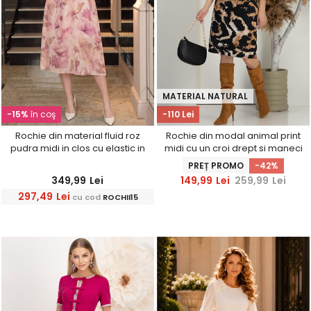
MATERIAL NATURAL
-15%
în coş
-110 Lei
Rochie din material fluid roz
Rochie din modal animal print
pudra midi in clos cu elastic in
midi cu un croi drept si maneci
talie si cordon detasabil
trei-sferturi
PREȚ PROMO
-42%
349,99
Lei
149,99
Lei
259,99
Lei
297,49
Lei
cu cod
ROCHII15