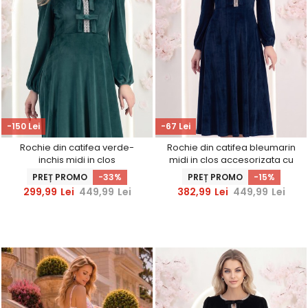
-150 Lei
-67 Lei
Rochie din catifea verde-
Rochie din catifea bleumarin
inchis midi in clos
midi in clos accesorizata cu
accesorizata cu fundite si
fundite si pietre strass frontal
PREȚ PROMO
-33%
PREȚ PROMO
-15%
pietre strass frontal
299,99
Lei
449,99
Lei
382,99
Lei
449,99
Lei