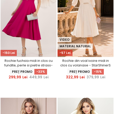
VIDEO
MATERIAL NATURAL
-150 Lei
-57 Lei
Rochie fuchsia midi in clos cu
Rochie din voal ivoire midi in
fundite, perle si pietre strass-
clos cu volanase - StarShinerS
StarShinerS
PREȚ PROMO
-33%
PREȚ PROMO
-15%
299,99
Lei
449,99
Lei
322,99
Lei
379,99
Lei