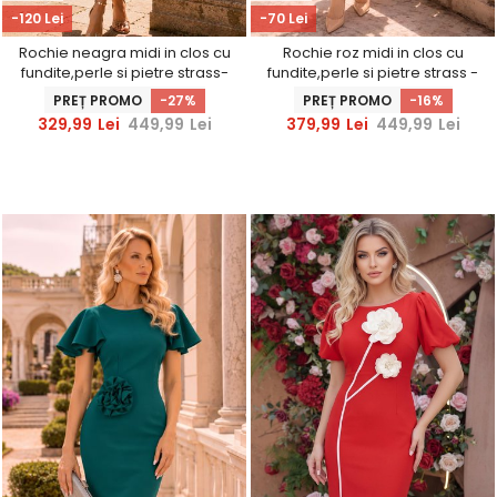
-120 Lei
-70 Lei
Rochie neagra midi in clos cu
Rochie roz midi in clos cu
fundite,perle si pietre strass-
fundite,perle si pietre strass -
StarShinerS
StarShinerS
PREȚ PROMO
-27%
PREȚ PROMO
-16%
329,99
Lei
449,99
Lei
379,99
Lei
449,99
Lei