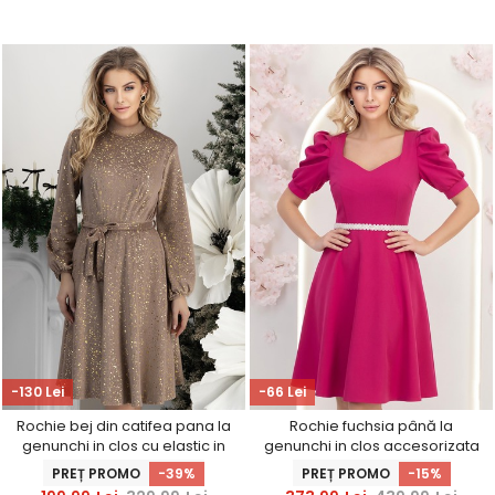
-130 Lei
-66 Lei
Rochie bej din catifea pana la
Rochie fuchsia până la
genunchi in clos cu elastic in
genunchi in clos accesorizata
talie si cordon detasabil
cu cordon cu perle detasabil-
PREȚ PROMO
-39%
PREȚ PROMO
-15%
StarShinerS
StarShinerS