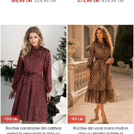
199,99
Lei
329,99
Lei
373,99
Lei
439,99
Lei
-130 Lei
-90 Lei
Rochie caramizie din catifea
Rochie din voal maro midi in
pana la genunchi in clos cu
clos cu elastic in talie si