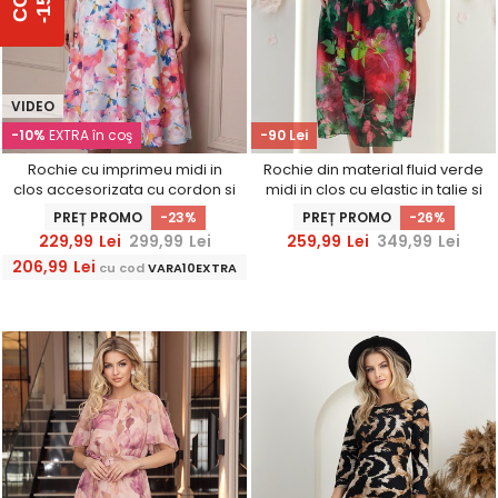
%
C
O
D
-
1
5
VIDEO
-10%
EXTRA în coş
-90 Lei
Rochie cu imprimeu midi in
Rochie din material fluid verde
clos accesorizata cu cordon si
midi in clos cu elastic in talie si
buzunare laterale
cordon detasabil
PREȚ PROMO
-23%
PREȚ PROMO
-26%
229,99
Lei
299,99
Lei
259,99
Lei
349,99
Lei
206,99
Lei
cu cod
VARA10EXTRA