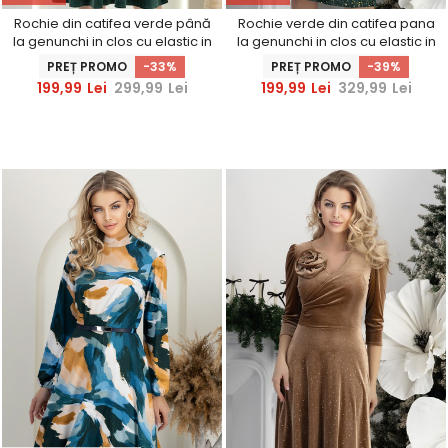
Rochie din catifea verde până
Rochie verde din catifea pana
la genunchi in clos cu elastic in
la genunchi in clos cu elastic in
talie - StarShinerS
talie si cordon detasabil
PREȚ PROMO
-33%
PREȚ PROMO
-39%
StarShinerS
199,99
Lei
299,99
Lei
199,99
Lei
329,99
Lei