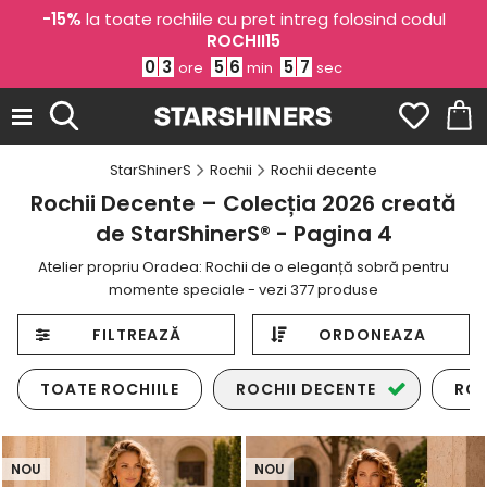
-15%
la toate rochiile cu pret intreg folosind codul
ROCHII15
0
3
5
6
5
4
ore
min
sec
StarShinerS
Rochii
Rochii decente
Rochii Decente – Colecția 2026 creată
de StarShinerS® - Pagina 4
Atelier propriu Oradea: Rochii de o eleganță sobră pentru
momente speciale - vezi 377 produse
FILTREAZĂ
ORDONEAZA
TOATE ROCHIILE
ROCHII DECENTE
ROC
NOU
NOU