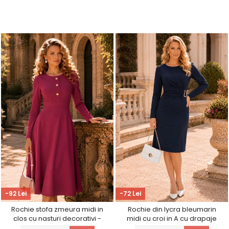
-92 Lei
-72 Lei
Rochie stofa zmeura midi in
Rochie din lycra bleumarin
clos cu nasturi decorativi -
midi cu croi in A cu drapaje
StarShinerS
laterale