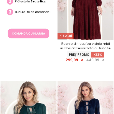
-150 Lei
Rochie din catifea visinie midi
in clos accesorizata cu fundite
si pietre strass frontal
PREȚ PROMO
-33%
299,99
Lei
449,99
Lei