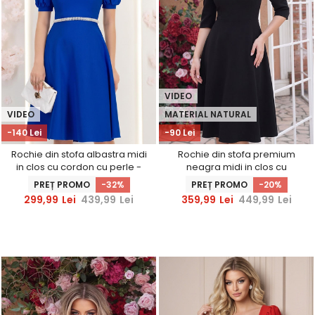
VIDEO
VIDEO
MATERIAL NATURAL
-140 Lei
-90 Lei
Rochie din stofa albastra midi
Rochie din stofa premium
in clos cu cordon cu perle -
neagra midi in clos cu
StarShinerS
accesoriu argintiu -
PREȚ PROMO
-32%
PREȚ PROMO
-20%
StarShinerS
299,99
Lei
439,99
Lei
359,99
Lei
449,99
Lei