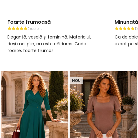
O rochie absolut deosebită
Excelent
rochie e superbă,
Această rochie, pe care am comandat
omand cu drag.
de dragul imprimeului absolut minunat,
are un material superb, fluid, foarte lejer
comod! Sunt, ca de obicei, impresiona
de eleganța şi unicitatea acestei "orhid
vestimentare", aşa cum am intitulat-o!
NOU