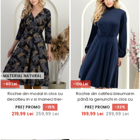
MATERIAL NATURAL
-40 Lei
-100 Lei
Rochie din modal in clos cu
Rochie din catifea bleumarin
decolteu in v si maneci trei-
până la genunchi in clos cu
sferturi
elastic in talie - StarShinerS
PREȚ PROMO
-15%
PREȚ PROMO
-33%
219,99
Lei
259,99
Lei
199,99
Lei
299,99
Lei