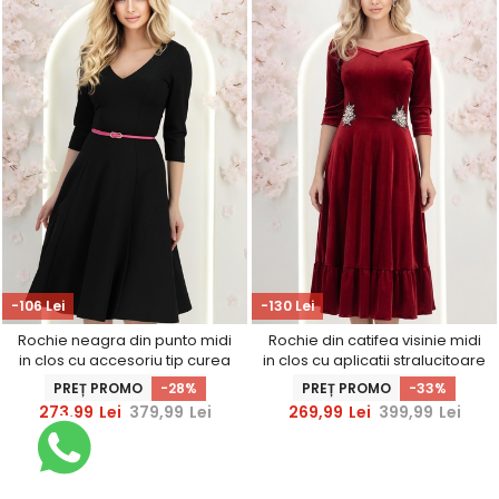
-106 Lei
-130 Lei
Rochie neagra din punto midi
Rochie din catifea visinie midi
in clos cu accesoriu tip curea
in clos cu aplicatii stralucitoare
laterale- StarShinerS
PREȚ PROMO
-28%
PREȚ PROMO
-33%
273,99
Lei
379,99
Lei
269,99
Lei
399,99
Lei