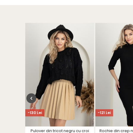
-130 Lei
-121 Lei
a si in roz
Pulover din tricot negru cu croi
Rochie din crep n