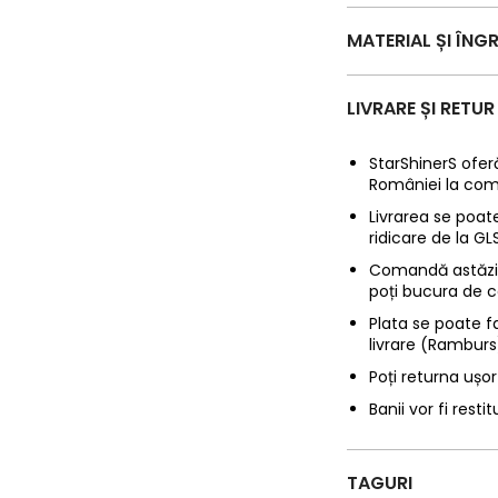
MATERIAL ȘI ÎNGR
LIVRARE ȘI RETUR
StarShinerS oferă
României la com
Livrarea se poate
ridicare de la G
Comandă astăzi p
poți bucura de c
Plata se poate f
livrare (Ramburs
Poți returna ușor
Banii vor fi restit
TAGURI