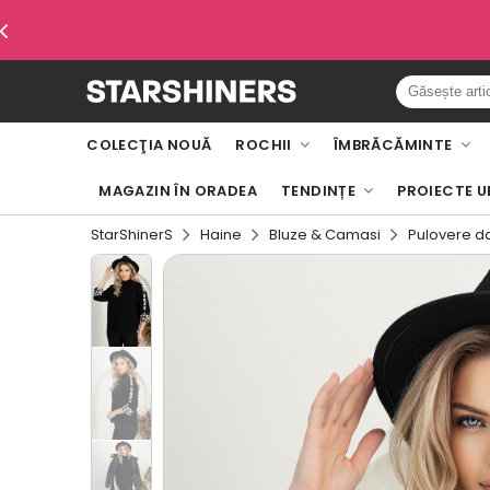
COLECŢIA NOUĂ
ROCHII
ÎMBRĂCĂMINTE
MAGAZIN ÎN ORADEA
TENDINȚE
PROIECTE U
StarShinerS
Haine
Bluze & Camasi
Pulovere 