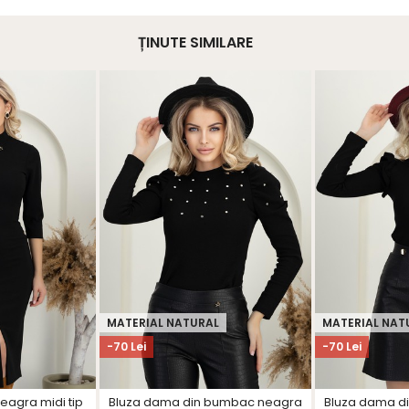
ȚINUTE SIMILARE
MATERIAL NATURAL
MATERIAL NAT
-70 Lei
-70 Lei
eagra midi tip
Bluza dama din bumbac neagra
Bluza dama d