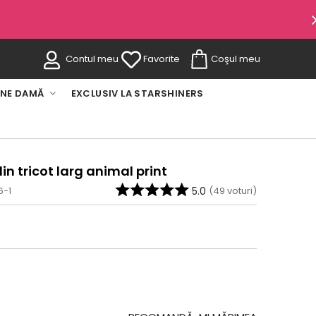
Contul meu
Favorite
Coşul meu
INE DAMĂ
EXCLUSIV LA STARSHINERS
in tricot larg animal print
6-1
5.0
(
49
voturi)