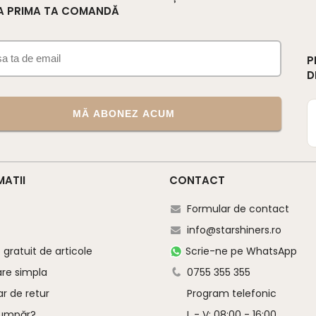
A PRIMA TA COMANDĂ
P
D
MĂ ABONEZ ACUM
MATII
CONTACT
Formular de contact
info@starshiners.ro
gratuit de articole
Scrie-ne pe WhatsApp
are simpla
0755 355 355
r de retur
Program telefonic
umpăr?
L - V: 08:00 - 16:00