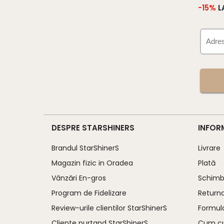
-15%
L
DESPRE STARSHINERS
INFOR
Brandul StarShinerS
Livrare
Magazin fizic in Oradea
Plată
Vânzări En-gros
Schimb 
Program de Fidelizare
Return
Review-urile clientilor StarShinerS
Formula
Cliente purtand StarShinerS
Cum c