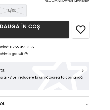
RECOMANDĂ-MI MĂRIMEA
L/XL
DAUGĂ ÎN COŞ
onică:
0755 355 355
schimb gratuit
ts
i ai
-7 Lei
reducere la următoarea ta comandă
COL