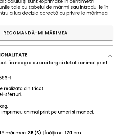
rticolului și sunt exprimate în centimetri.
ile tale cu tabelul de mărimi sau introdu-le în
ntru a lua decizia corectă cu privire la mărimea
RECOMANDĂ-MI MĂRIMEA
IONALITATE
ot fin neagra cu croi larg si detalii animal print
686-1
 realizata din tricot.
i-sferturi.
.
larg.
 imprimeu animal print pe umeri si maneci.
rtă mărimea:
36 (S)
| Înălțime:
170
cm