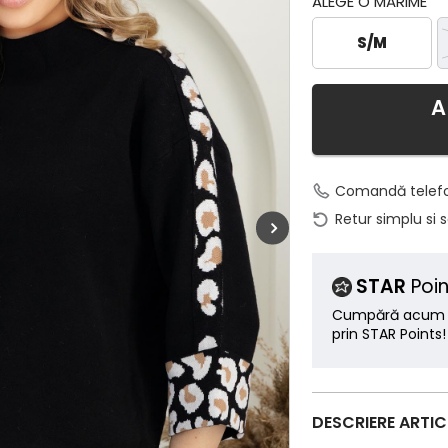
ALEGE O MĂRIME
S/M
A
Comandă telef
Retur simplu si 
STAR
Poin
Cumpără acum ș
prin STAR Points!
DESCRIERE ARTI