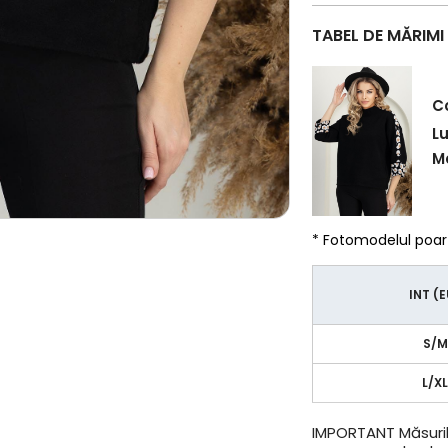
TABEL DE MĂRIMI
C
L
Ma
* Fotomodelul poa
INT (
S/M
L/X
IMPORTANT
Măsuril