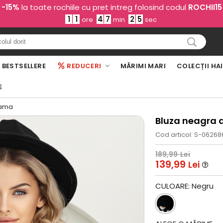
-15%
la toate rochiile cu pret intreg folosind codul
ROCHII15
1
1
4
7
2
4
ore
min
sec
BESTSELLERE
REDUCERI
MĂRIMI MARI
COLECȚII HA
E
dama
Bluza neagra d
Cod articol: S-06268
189,99
Lei
139,99
Lei
CULOARE:
Negru