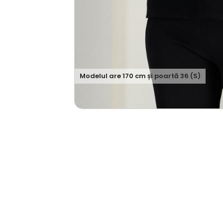
Modelul are
170
cm și poartă
36 (S)