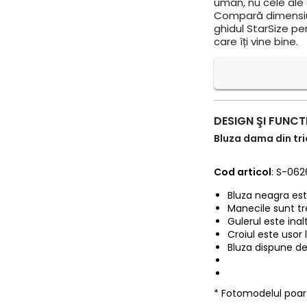
uman, nu cele ale a
Compară dimensiun
ghidul StarSize pe
care îți vine bine.
DESIGN ŞI FUNCT
Bluza dama din tric
Cod articol
: S-062
Bluza neagra este
Manecile sunt tre
Gulerul este inalt
Croiul este usor 
Bluza dispune de
* Fotomodelul poa