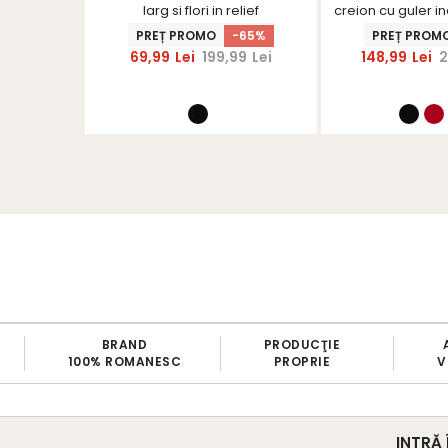
larg -
larg si flori in relief
creion cu guler inal
S
- StarSh
R
PREȚ PROMO
-65%
PREȚ PROM
69,99
Lei
199,99
Lei
148,99
Lei
2
RA10EXTRA
PRODUCŢIE
ARTICOLE
BAN
PROPRIE
VERIFICATE
Î
INTRĂ