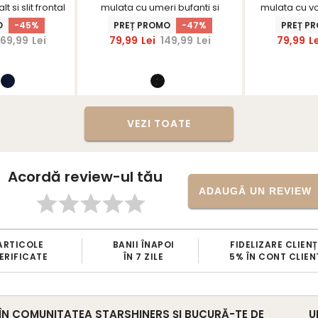
t si slit frontal
mulata cu umeri bufanti si
mulata cu vo
inerS
aplicatii cu pietre strass
dec
O
-45%
PREȚ PROMO
-47%
PREȚ P
69,99
Lei
79,99
Lei
149,99
Lei
79,99
L
VEZI TOATE
Acordă review-ul tău
ADAUGĂ UN REVIEW
II ÎNAPOI
FIDELIZARE CLIENȚI
SCHIMB
N 7 ZILE
5% ÎN CONT CLIENT
GRATUIT
 ÎN COMUNITATEA STARSHINERS ȘI BUCURĂ-TE DE
U