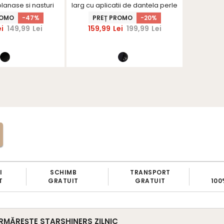
lanase si nasturi
larg cu aplicatii de dantela perle
larg si 
orativi
ROMO
-47%
PREȚ PROMO
-20%
PRE
ei
149,99
Lei
159,99
Lei
199,99
Lei
139,
TRANSPORT
BRAND
P
GRATUIT
100% ROMANESC
RMĂREȘTE STARSHINERS ZILNIC