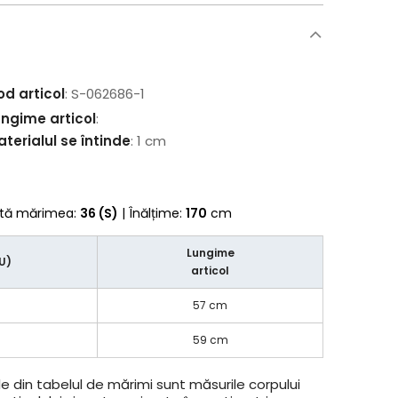
od articol
: S-062686-1
ungime articol
:
terialul se întinde
: 1 cm
rtă mărimea:
36 (S)
| Înălțime:
170
cm
Lungime
EU)
articol
57 cm
L
59 cm
e din tabelul de mărimi sunt măsurile corpului