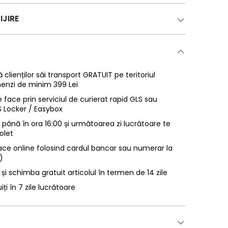
IJIRE
 clienților săi transport GRATUIT pe teritoriul
enzi de minim 399 Lei
 face prin serviciul de curierat rapid GLS sau
LS Locker / Easybox
ână în ora 16:00 și următoarea zi lucrătoare te
olet
ace online folosind cardul bancar sau numerar la
)
 și schimba gratuit articolul în termen de 14 zile
uiți în 7 zile lucrătoare