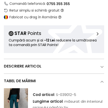
Comandă telefonică:
0755 355 355
Retur simplu si schimb gratuit
Fabricat cu drag în România
STAR
Points
Cumpără acum și ai
-12 Lei
reducere la următoarea
ta comandă prin STAR Points!
DESCRIERE ARTICOL
TABEL DE MĂRIMI
Cod articol
: S-039012-5
Lungime articol
: măsurat din interiorul
piciorului până la tiv