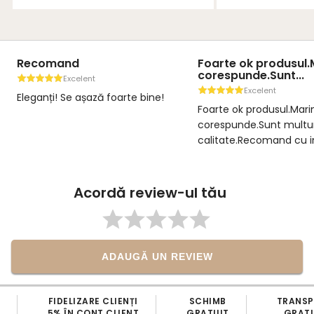
Recomand
Foarte ok produsul
corespunde.Sunt...
Excelent
Excelent
Eleganți! Se așază foarte bine!
Foarte ok produsul.Mar
corespunde.Sunt multu
calitate.Recomand cu i
Acordă review-ul tău
ADAUGĂ UN REVIEW
FIDELIZARE CLIENȚI
SCHIMB
TRANS
5% ÎN CONT CLIENT
GRATUIT
GRATU