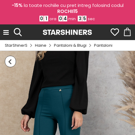
-15%
la toate rochiile cu pret intreg folosind codul
ROCHII15
0
1
0
4
3
4
ora
min
sec
StarShinerS
Haine
Pantaloni & Blugi
Pantaloni