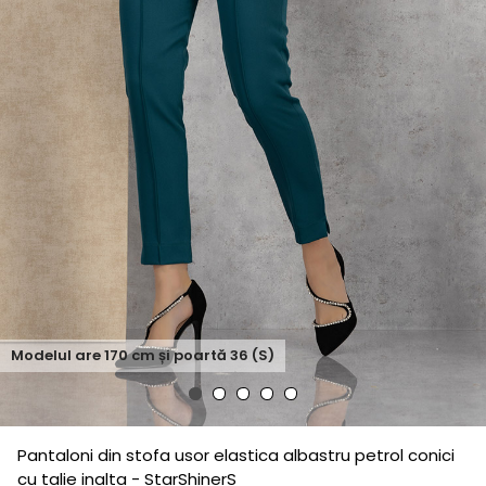
Modelul are
170
cm și poartă
36 (S)
Pantaloni din stofa usor elastica albastru petrol conici
cu talie inalta - StarShinerS