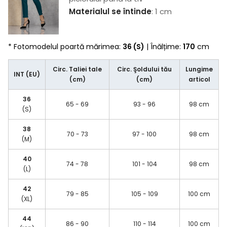
Materialul se întinde
: 1 cm
* Fotomodelul poartă mărimea:
36 (S)
| Înălțime:
170
cm
Circ. Taliei tale
Circ. Şoldului tău
Lungime
INT (EU)
(cm)
(cm)
articol
36
65 - 69
93 - 96
98 cm
(S)
38
70 - 73
97 - 100
98 cm
(M)
40
74 - 78
101 - 104
98 cm
(L)
42
79 - 85
105 - 109
100 cm
(XL)
44
86 - 90
110 - 114
100 cm