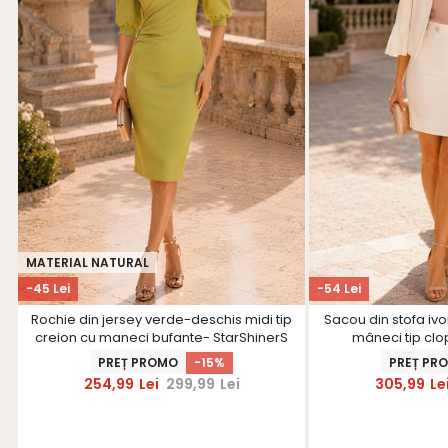
MATERIAL NATURAL
-45 Lei
-54 Lei
Rochie din jersey verde-deschis midi tip
Sacou din stofa ivoi
creion cu maneci bufante- StarShinerS
mâneci tip clo
PREȚ PROMO
-15%
PREȚ PR
254,99
Lei
299,99
Lei
305,99
Le