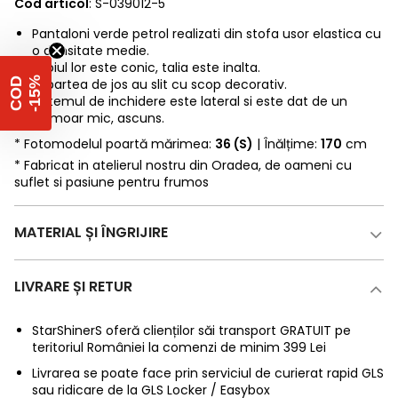
Cod articol
: S-039012-5
Pantaloni verde petrol realizati din stofa usor elastica cu
o densitate medie.
Croiul lor este conic, talia este inalta.
%
C
O
D
-
1
5
In partea de jos au slit cu scop decorativ.
Sistemul de inchidere este lateral si este dat de un
fermoar mic, ascuns.
* Fotomodelul poartă mărimea:
36 (S)
| Înălțime:
170
cm
* Fabricat in atelierul nostru din Oradea, de oameni cu
suflet si pasiune pentru frumos
MATERIAL ȘI ÎNGRIJIRE
LIVRARE ȘI RETUR
StarShinerS oferă clienților săi transport GRATUIT pe
teritoriul României la comenzi de minim 399 Lei
Livrarea se poate face prin serviciul de curierat rapid GLS
sau ridicare de la GLS Locker / Easybox