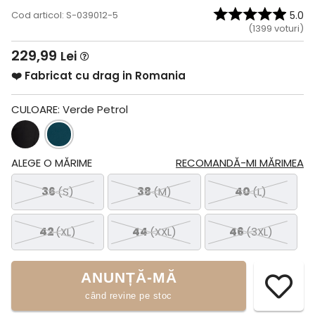
Cod articol: S-039012-5
5.0
(
1399
voturi)
229,99
Lei
❤️ Fabricat cu drag in Romania
CULOARE:
Verde Petrol
ALEGE O MĂRIME
RECOMANDĂ-MI MĂRIMEA
36
(S)
38
(M)
40
(L)
42
(XL)
44
(XXL)
46
(3XL)
ANUNȚĂ-MĂ
când revine pe stoc