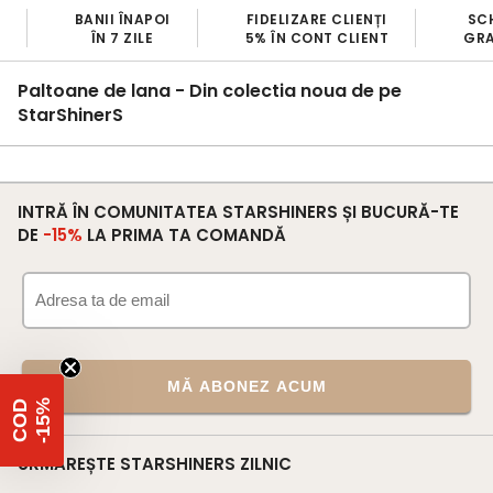
BANII ÎNAPOI
FIDELIZARE CLIENȚI
SC
ÎN 7 ZILE
5% ÎN CONT CLIENT
GRA
Paltoane de lana - Din colectia noua de pe
StarShinerS
INTRĂ ÎN COMUNITATEA STARSHINERS ȘI BUCURĂ-TE
DE
-15%
LA PRIMA TA COMANDĂ
MĂ ABONEZ ACUM
%
C
O
D
-
1
5
URMĂREȘTE STARSHINERS ZILNIC