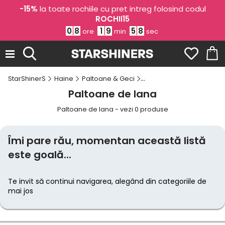
-15%
la toate rochiile cu pret intreg folosind codul
ROCHII15
0
8
1
9
5
7
ore
min
sec
StarShinerS
Haine
Paltoane & Geci
Paltoane dama online
Paltoane de lana
Paltoane de lana - vezi 0 produse
Îmi pare rău, momentan această listă
este goală...
Te invit să continui navigarea, alegând din categoriile de
mai jos