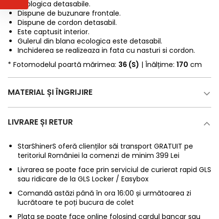
ecologica detasabile.
Dispune de buzunare frontale.
Dispune de cordon detasabil.
Este captusit interior.
Gulerul din blana ecologica este detasabil.
Inchiderea se realizeaza in fata cu nasturi si cordon.
* Fotomodelul poartă mărimea:
36 (S)
| Înălțime:
170
cm
MATERIAL ȘI ÎNGRIJIRE
LIVRARE ȘI RETUR
StarShinerS oferă clienților săi transport GRATUIT pe
teritoriul României la comenzi de minim 399 Lei
Livrarea se poate face prin serviciul de curierat rapid GLS
sau ridicare de la GLS Locker / Easybox
Comandă astăzi până în ora 16:00 și următoarea zi
lucrătoare te poți bucura de colet
Plata se poate face online folosind cardul bancar sau