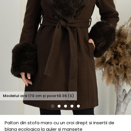
Modelul are
170
cm și poartă
36 (S)
Palton din stofa maro cu un croi drept si insertii de
blana ecologica la guler si mansete