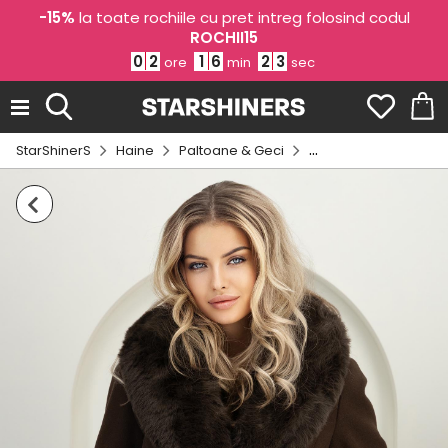
-15%
la toate rochiile cu pret intreg folosind codul
ROCHII15
0
2
1
6
2
3
ore
min
sec
StarShinerS
Haine
Paltoane & Geci
Paltoane dama onlin