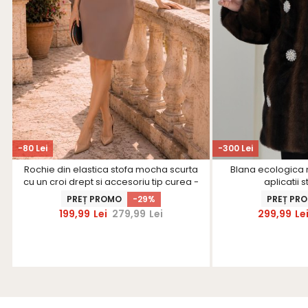
-80 Lei
-300 Lei
Rochie din elastica stofa mocha scurta
Blana ecologica m
cu un croi drept si accesoriu tip curea -
aplicatii 
StarShinerS
PREȚ PROMO
-29%
PREȚ PR
199,99
Lei
279,99
Lei
299,99
Le