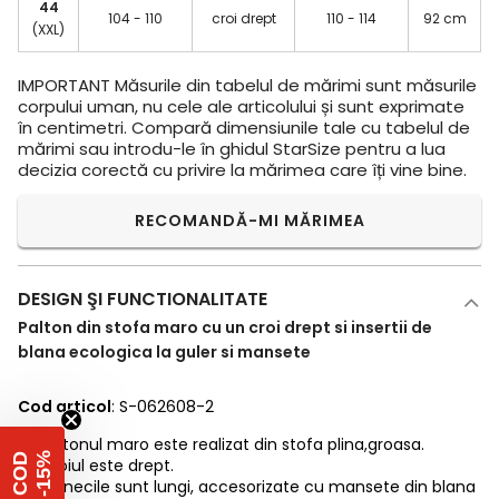
44
104 - 110
croi drept
110 - 114
92 cm
(XXL)
IMPORTANT
Măsurile din tabelul de mărimi sunt măsurile
corpului uman, nu cele ale articolului și sunt exprimate
în centimetri. Compară dimensiunile tale cu tabelul de
mărimi sau introdu-le în ghidul StarSize pentru a lua
decizia corectă cu privire la mărimea care îți vine bine.
RECOMANDĂ-MI MĂRIMEA
DESIGN ŞI FUNCTIONALITATE
Palton din stofa maro cu un croi drept si insertii de
blana ecologica la guler si mansete
Cod articol
: S-062608-2
Paltonul maro este realizat din stofa plina,groasa.
%
C
O
D
-
1
5
Croiul este drept.
Manecile sunt lungi, accesorizate cu mansete din blana