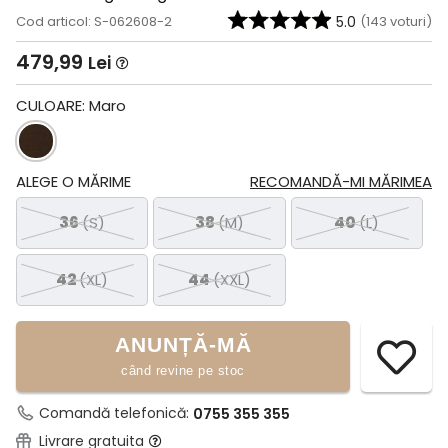
Cod articol: S-062608-2
5.0
(
143
voturi)
479,99
Lei
CULOARE:
Maro
ALEGE O MĂRIME
RECOMANDĂ-MI MĂRIMEA
36
(S)
38
(M)
40
(L)
42
(XL)
44
(XXL)
ANUNȚĂ-MĂ
când revine pe stoc
Comandă telefonică:
0755 355 355
Livrare gratuita