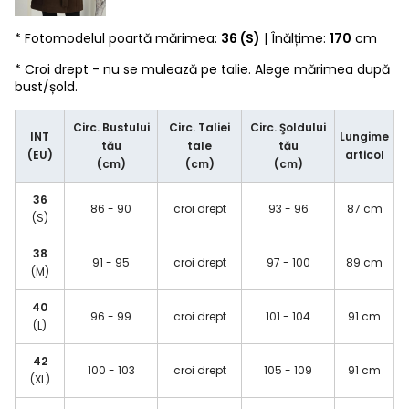
* Fotomodelul poartă mărimea:
36 (S)
| Înălțime:
170
cm
* Croi drept - nu se mulează pe talie. Alege mărimea după
bust/șold.
Circ. Bustului
Circ. Taliei
Circ. Şoldului
INT
Lungime
tău
tale
tău
(EU)
articol
(cm)
(cm)
(cm)
36
86 - 90
croi drept
93 - 96
87 cm
(S)
38
91 - 95
croi drept
97 - 100
89 cm
(M)
40
96 - 99
croi drept
101 - 104
91 cm
(L)
42
100 - 103
croi drept
105 - 109
91 cm
(XL)