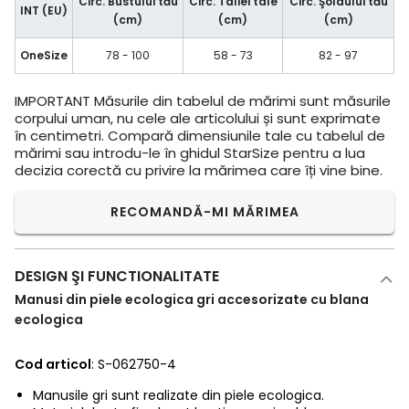
Circ. Bustului tău
Circ. Taliei tale
Circ. Şoldului tău
INT (EU)
(cm)
(cm)
(cm)
OneSize
78 - 100
58 - 73
82 - 97
IMPORTANT
Măsurile din tabelul de mărimi sunt măsurile
corpului uman, nu cele ale articolului și sunt exprimate
în centimetri. Compară dimensiunile tale cu tabelul de
mărimi sau introdu-le în ghidul StarSize pentru a lua
decizia corectă cu privire la mărimea care îți vine bine.
RECOMANDĂ-MI MĂRIMEA
DESIGN ŞI FUNCTIONALITATE
Manusi din piele ecologica gri accesorizate cu blana
ecologica
Cod articol
: S-062750-4
Manusile gri sunt realizate din piele ecologica.