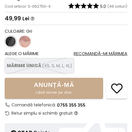
Cod articol: S-062750-4
5.0
(
46
voturi)
49,99
Lei
CULOARE:
Gri
ALEGE O MĂRIME
RECOMANDĂ-MI MĂRIMEA
MĂRIME UNICĂ
(XS, S, M, L, XL)
ANUNȚĂ-MĂ
când revine pe stoc
Comandă telefonică:
0755 355 355
Retur simplu si schimb gratuit