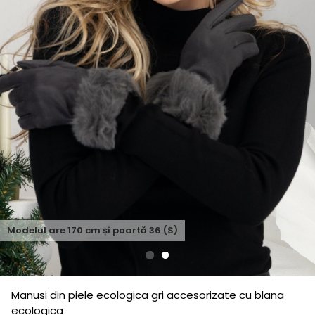
Modelul are
170
cm și poartă
36 (S)
Manusi din piele ecologica gri accesorizate cu blana
ecologica