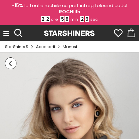
-15%
la toate rochiile cu pret intreg folosind codul
ROCHII15
2
2
5
8
2
6
ore
min
sec
StarShinerS
Accesorii
Manusi