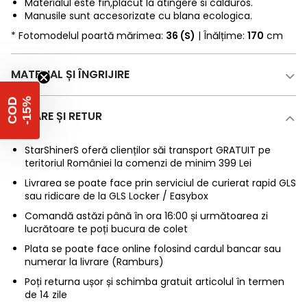
Materialul este fin,placut la atingere si calduros.
Manusile sunt accesorizate cu blana ecologica.
* Fotomodelul poartă mărimea:
36 (S)
| Înălțime:
170
cm
MATERIAL ȘI ÎNGRIJIRE
%
C
O
D
-
1
5
LIVRARE ȘI RETUR
StarShinerS oferă clienților săi transport GRATUIT pe
teritoriul României la comenzi de minim 399 Lei
Livrarea se poate face prin serviciul de curierat rapid GLS
sau ridicare de la GLS Locker / Easybox
Comandă astăzi până în ora 16:00 și următoarea zi
lucrătoare te poți bucura de colet
Plata se poate face online folosind cardul bancar sau
numerar la livrare (Ramburs)
Poți returna ușor și schimba gratuit articolul în termen
de 14 zile