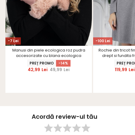
-7 Lei
-100 Lei
Manusi din piele ecologica roz pudra
Rochie din tricot fi
accesorizate cu blana ecologica
drept si fundita f
stral
PREȚ PROMO
-14%
PREȚ PR
42,99
Lei
49,99
Lei
119,99
Lei
Acordă review-ul tău