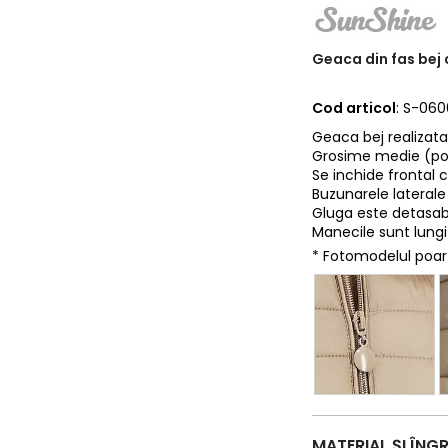
Geaca din fas bej 
Cod articol
: S-06
Geaca bej realizata 
Grosime medie (pot
Se inchide frontal 
Buzunarele laterale
Gluga este detasabi
Manecile sunt lungi 
* Fotomodelul poa
MATERIAL ȘI ÎNGR