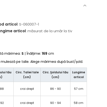
od articol
: S-060007-1
ungime articol
: măsurat de la umăr la tiv
rtă mărimea:
S
| Înălțime:
169
cm
e mulează pe talie. Alege mărimea după bust/șold.
ului tău
Circ. Taliei tale
Circ. Şoldului tău
Lungime
m)
(cm)
(cm)
articol
 88
croi drept
86 - 90
57 cm
 92
croi drept
90 - 94
58 cm