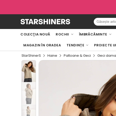
COLECŢIA NOUĂ
ROCHII
ÎMBRĂCĂMINTE
MAGAZIN ÎN ORADEA
TENDINȚE
PROIECTE U
StarShinerS
Haine
Paltoane & Geci
Geci dama