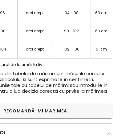
 96
croi drept
94 - 98
60 cm
100
croi drept
98 - 102
60 cm
 104
croi drept
102 - 106
61 cm
urat de la umăr la tiv
e din tabelul de mărimi sunt măsurile corpului
rticolului și sunt exprimate în centimetri.
ile tale cu tabelul de mărimi sau introdu-le în
ntru a lua decizia corectă cu privire la mărimea
RECOMANDĂ-MI MĂRIMEA
COL