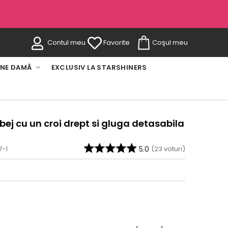
Contul meu
Favorite
Coşul meu
INE DAMĂ
EXCLUSIV LA STARSHINERS
bej cu un croi drept si gluga detasabila
7-1
5.0
(
23
voturi)