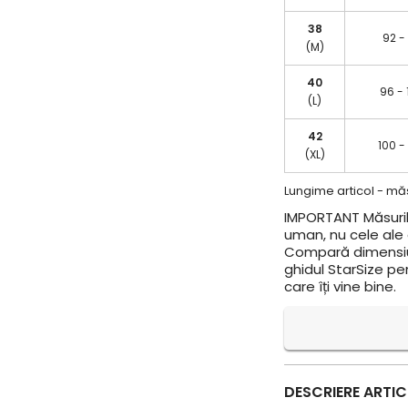
38
92 -
(M)
40
96 - 
(L)
42
100 -
(XL)
Lungime articol - măs
IMPORTANT
Măsuril
uman, nu cele ale a
Compară dimensiun
ghidul StarSize pe
care îți vine bine.
DESCRIERE ARTI