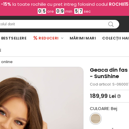
-15%
la toate rochiile cu pret intreg folosind codul
ROCHII15
0
5
0
9
5
6
ore
min
sec
BESTSELLERE
REDUCERI
MĂRIMI MARI
COLECȚII HA
E
 online
Geaca din fas 
- SunShine
Cod articol: S-06000
189,99
Lei
CULOARE:
Bej