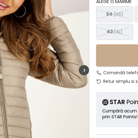
ALEGE O MĂRIME
34
(XS)
42
(XL)
Comandă telef
Retur simplu si 
STAR
Poin
Cumpără acum ș
prin STAR Points!