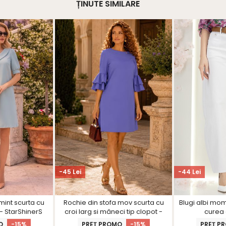
ȚINUTE SIMILARE
-45 Lei
-44 Lei
mint scurta cu
Rochie din stofa mov scurta cu
Blugi albi mom f
r- StarShinerS
croi larg si mâneci tip clopot -
curea 
StarShinerS
O
-15%
PREȚ PROMO
-15%
PREȚ P