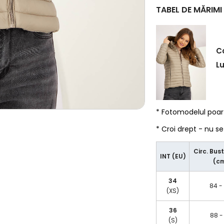
TABEL DE MĂRIMI
C
L
* Fotomodelul poa
* Croi drept - nu s
Circ. Bust
INT (EU)
(c
34
84 -
(XS)
36
88 -
(S)