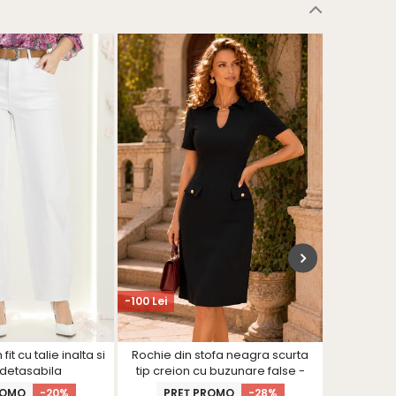
VIDEO
-100 Lei
-15%
în coş
it cu talie inalta si
Rochie din stofa neagra scurta
Rochie zme
detasabila
tip creion cu buzunare false -
clos cu v
StarShinerS
ROMO
-20%
PREȚ PROMO
-28%