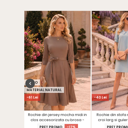
VIDEO
MATERIAL NATURAL
-61 Lei
-40 Lei
za roz
Rochie din jersey mocha midi in
Rochie din stofa 
 genunchi
clos accesorizata cu brosa -
croi larg si gule
talie -
StarShinerS
R
PREȚ PROMO
-17%
PREȚ PROM