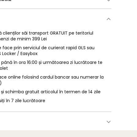
 clienților săi transport GRATUIT pe teritoriul
enzi de minim 399 Lei
 face prin serviciul de curierat rapid GLS sau
LS Locker / Easybox
ână în ora 16:00 și următoarea zi lucrătoare te
olet
ace online folosind cardul bancar sau numerar la
)
 și schimba gratuit articolul în termen de 14 zile
uiți în 7 zile lucrătoare