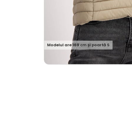
Modelul are
169
cm și poartă
S