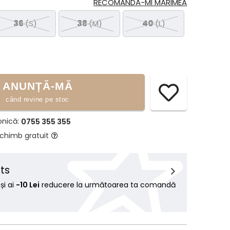
RECOMANDĂ-MI MĂRIMEA
36
(S)
38
(M)
40
(L)
ANUNȚĂ-MĂ
când revine pe stoc
onică:
0755 355 355
schimb gratuit
ts
i ai
-10 Lei
reducere la următoarea ta comandă