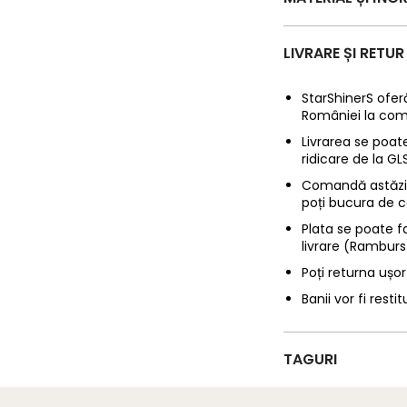
LIVRARE ȘI RETUR
StarShinerS oferă
României la com
Livrarea se poate
ridicare de la G
Comandă astăzi p
poți bucura de c
Plata se poate f
livrare (Ramburs
Poți returna ușor
Banii vor fi restit
TAGURI