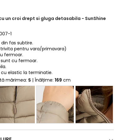
cu un croi drept si gluga detasabila - SunShine
0007-1
din fas subtire.
rivita pentru vara/primavara)
cu fermoar.
 sunt cu fermoar.
la.
cu elastic la terminatie.
rtă mărimea:
S
| Înălțime:
169
cm
IJIRE