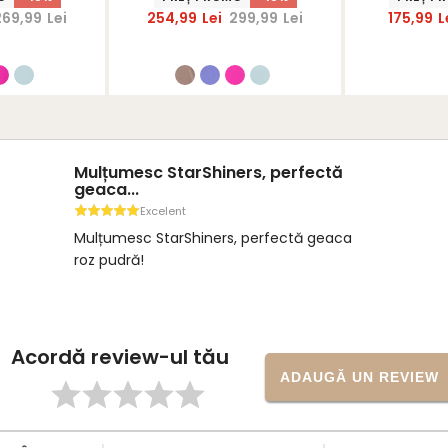
269,99
Lei
254,99
Lei
299,99
Lei
175,99
L
Mulțumesc StarShiners, perfectă
geaca...
Excelent
Mulțumesc StarShiners, perfectă geaca
roz pudră!
Acordă review-ul tău
ADAUGĂ UN REVIEW