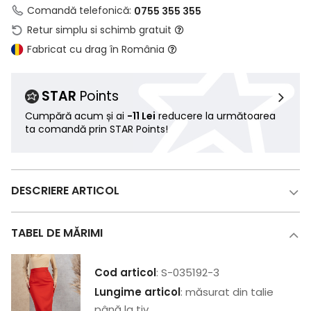
Comandă telefonică:
0755 355 355
Retur simplu si schimb gratuit
Fabricat cu drag în România
STAR
Points
Cumpără acum și ai
-11 Lei
reducere la următoarea
ta comandă prin STAR Points!
DESCRIERE ARTICOL
TABEL DE MĂRIMI
Cod articol
: S-035192-3
Lungime articol
: măsurat din talie
până la tiv