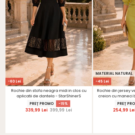
MATERIAL NATURAL
-60 Lei
-45 Lei
Rochie din stofa neagra midi in clos cu
Rochie din jersey v
aplicatii de dantela - StarShinerS
creion cu maneci 
PREȚ PROMO
-15%
PREȚ PR
339,99
Lei
399,99
Lei
254,99
Le