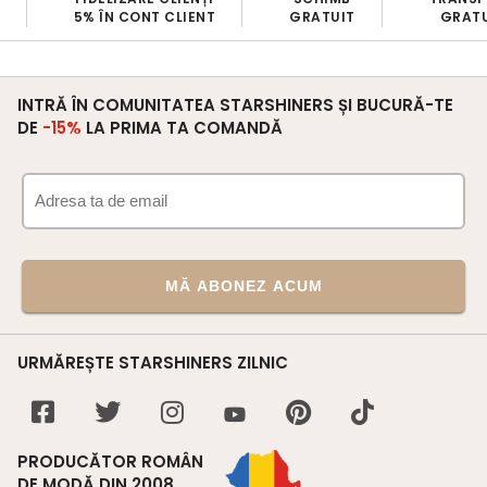
5% ÎN CONT CLIENT
GRATUIT
GRATU
INTRĂ ÎN COMUNITATEA STARSHINERS ȘI BUCURĂ-TE
DE
-15%
LA PRIMA TA COMANDĂ
MĂ ABONEZ ACUM
URMĂREȘTE STARSHINERS ZILNIC
PRODUCĂTOR ROMÂN
DE MODĂ DIN 2008