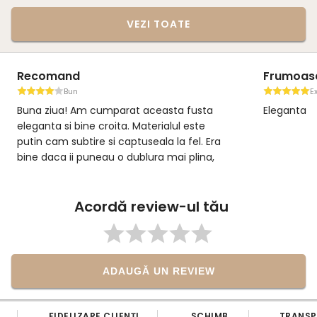
VEZI TOATE
Recomand
Frumoas
Bun
E
Buna ziua! Am cumparat aceasta fusta
Eleganta
eleganta si bine croita. Materialul este
putin cam subtire si captuseala la fel. Era
bine daca ii puneau o dublura mai plina,
caci este putin cam transparenta si nu imi
place sa se vada lenjeria prin haine.
Culoarea este mai degraba un ivoire,
Acordă review-ul tău
decat alb pur, marimile se potrivesc cu
cele din tabel. Eu sunt intre marimi
conform calculatorului de pe site si am
decis sa iau marimea mai mica, adica M,
ADAUGĂ UN REVIEW
deoarece materialul este destul de elastic
si am facut foarte bine, caci se potriveste
perfect. O recomand.
FIDELIZARE CLIENȚI
SCHIMB
TRANS