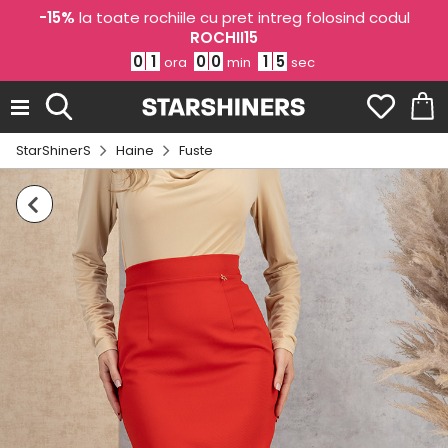
-15%
la toate rochiile cu pret intreg folosind codul
ROCHII15
0
1
0
0
1
4
ora
min
sec
StarShinerS
Haine
Fuste