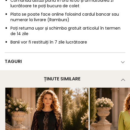
Comandă astăzi până în ora 16:00 și următoarea zi
lucrătoare te poți bucura de colet
Plata se poate face online folosind cardul bancar sau
numerar la livrare (Ramburs)
Poți returna ușor și schimba gratuit articolul în termen
de 14 zile
Banii vor fi restituiți în 7 zile lucrătoare
TAGURI
ȚINUTE SIMILARE