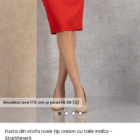
Modelul are
170
cm și poartă
36 (S)
Fusta din stofa rosie tip creion cu talie inalta -
StarShinerS