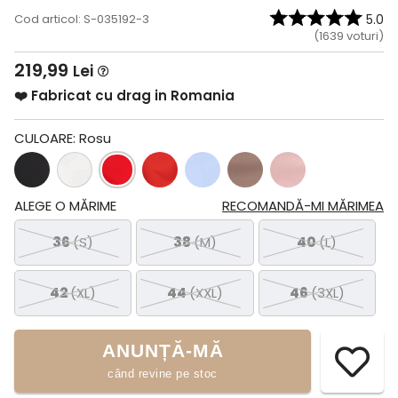
Cod articol: S-035192-3
5.0
(
1639
voturi)
219,99
Lei
❤️ Fabricat cu drag in Romania
CULOARE:
Rosu
ALEGE O MĂRIME
RECOMANDĂ-MI MĂRIMEA
36
(S)
38
(M)
40
(L)
42
(XL)
44
(XXL)
46
(3XL)
ANUNȚĂ-MĂ
când revine pe stoc