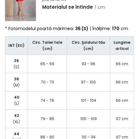
Materialul se întinde
: 1 cm
* Fotomodelul poartă mărimea:
36 (S)
| Înălțime:
170
cm
Circ. Taliei tale
Circ. Şoldului tău
Lungime
INT (EU)
(cm)
(cm)
articol
36
65 - 69
93 - 96
66 cm
(S)
38
70 - 73
97 - 100
66 cm
(M)
40
74 - 78
101 - 104
66 cm
(L)
42
79 - 85
105 - 109
67 cm
(XL)
44
86 - 90
110 - 114
67 cm