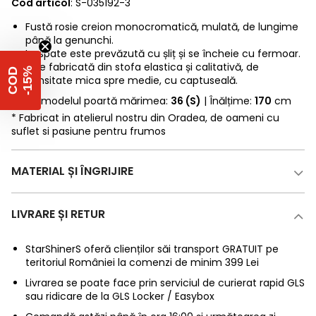
Cod articol
: S-035192-3
Fustă rosie creion monocromatică, mulată, de lungime
până la genunchi.
La spate este prevăzută cu șliț și se încheie cu fermoar.
Este fabricată din stofa elastica și calitativă, de
%
C
O
D
-
1
5
densitate mica spre medie, cu captuseală.
* Fotomodelul poartă mărimea:
36 (S)
| Înălțime:
170
cm
* Fabricat in atelierul nostru din Oradea, de oameni cu
suflet si pasiune pentru frumos
MATERIAL ȘI ÎNGRIJIRE
LIVRARE ȘI RETUR
StarShinerS oferă clienților săi transport GRATUIT pe
teritoriul României la comenzi de minim 399 Lei
Livrarea se poate face prin serviciul de curierat rapid GLS
sau ridicare de la GLS Locker / Easybox