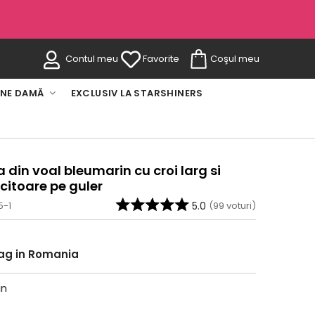
Contul meu
Favorite
Coşul meu
INE DAMĂ
EXCLUSIV LA STARSHINERS
in voal bleumarin cu croi larg si
ucitoare pe guler
5-1
5.0
(
99
voturi)
rag in Romania
in