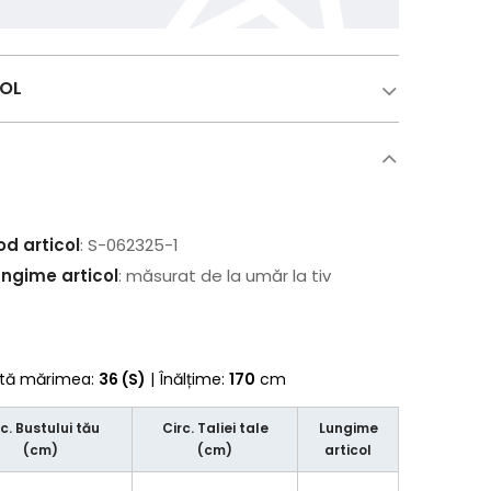
COL
od articol
: S-062325-1
ungime articol
: măsurat de la umăr la tiv
rtă mărimea:
36 (S)
| Înălțime:
170
cm
rc. Bustului tău
Circ. Taliei tale
Lungime
(cm)
(cm)
articol