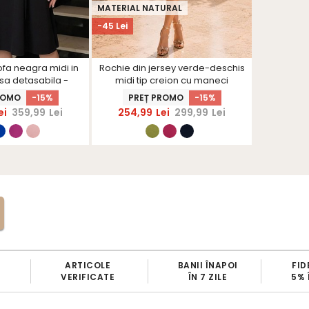
MATERIAL NATURAL
VIDEO
-45 Lei
-54 Lei
ofa neagra midi in
Rochie din jersey verde-deschis
Rochie di
sa detasabila -
midi tip creion cu maneci
clos cu
rShinerS
bufante- StarShinerS
ROMO
-15%
PREȚ PROMO
-15%
PRE
ei
359,99
Lei
254,99
Lei
299,99
Lei
305,
ARTICOLE
BANII ÎNAPOI
FID
VERIFICATE
ÎN 7 ZILE
5% 