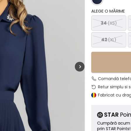
ALEGE O MĂRIME
34
(XS)
42
(XL)
Comandă telef
Retur simplu si 
Fabricat cu dra
STAR
Poin
Cumpără acum ș
prin STAR Points!