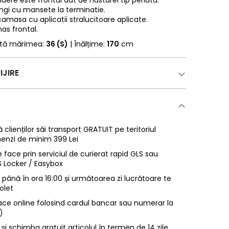
dere este frontal dat de nasturei tip perluta.
ngi cu mansete la terminatie.
camasa cu aplicatii stralucitoare aplicate.
as frontal.
rtă mărimea:
36 (S)
| Înălțime:
170
cm
IJIRE
 clienților săi transport GRATUIT pe teritoriul
enzi de minim 399 Lei
 face prin serviciul de curierat rapid GLS sau
LS Locker / Easybox
ână în ora 16:00 și următoarea zi lucrătoare te
olet
ace online folosind cardul bancar sau numerar la
)
 și schimba gratuit articolul în termen de 14 zile