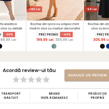
-160 Lei
-54 Lei
fa elastica
Rochie din lycra cu sclipici mint
Rochie din st
clos cu detalii
midi in clos cu nasturi decorativi
clos cu bro
D - StarShinerS
- StarShinerS
Sta
O
-36%
PREȚ PROMO
-44%
PREȚ P
389,99
Lei
199,99
Lei
359,99
Lei
305,99
L
Acordă review-ul tău
ADAUGĂ UN REVIEW
TRANSPORT
BRAND
PRODUCŢIE
GRATUIT
100% ROMANESC
PROPRIE