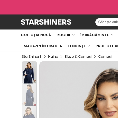
COLECŢIA NOUĂ
ROCHII
ÎMBRĂCĂMINTE
MAGAZIN ÎN ORADEA
TENDINȚE
PROIECTE U
StarShinerS
Haine
Bluze & Camasi
Camasi