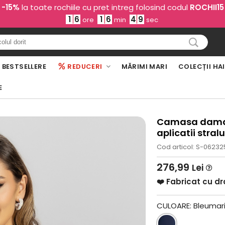
-15%
la toate rochiile cu pret intreg folosind codul
ROCHII15
1
6
1
6
4
8
ore
min
sec
BESTSELLERE
REDUCERI
MĂRIMI MARI
COLECȚII HA
E
Camasa dama d
aplicatii stral
Cod articol: S-06232
276,99
Lei
❤️ Fabricat cu d
CULOARE:
Bleumar