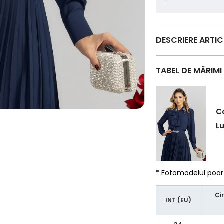
DESCRIERE ARTI
TABEL DE MĂRIMI
C
L
* Fotomodelul poa
Ci
INT (EU)