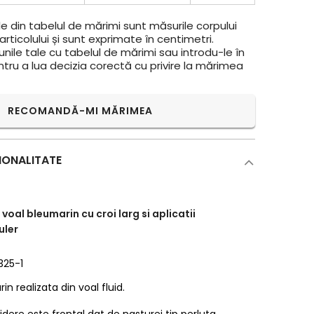
e din tabelul de mărimi sunt măsurile corpului
rticolului și sunt exprimate în centimetri.
ile tale cu tabelul de mărimi sau introdu-le în
ntru a lua decizia corectă cu privire la mărimea
RECOMANDĂ-MI MĂRIMEA
IONALITATE
al bleumarin cu croi larg si aplicatii
uler
325-1
 realizata din voal fluid.