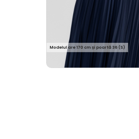
Modelul are
170
cm și poartă
36 (S)