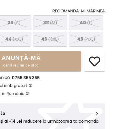
RECOMANDĂ-MI MĂRIMEA
36
(S)
38
(M)
40
(L)
44
(XXL)
46
(3XL)
48
(4XL)
ANUNȚĂ-MĂ
când revine pe stoc
onică:
0755 355 355
schimb gratuit
g în România
ts
i ai
-14 Lei
reducere la următoarea ta comandă