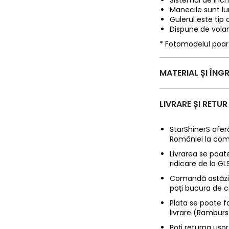
Sistemul de inchi
Manecile sunt lu
Gulerul este tip 
Dispune de volan
* Fotomodelul poa
MATERIAL ȘI ÎNGR
LIVRARE ȘI RETUR
StarShinerS oferă
României la com
Livrarea se poate
ridicare de la G
Comandă astăzi p
poți bucura de c
Plata se poate f
livrare (Ramburs
Poți returna ușor