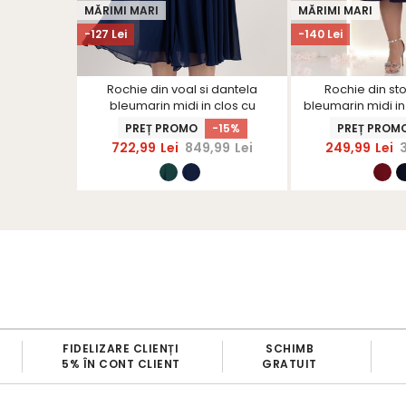
MĂRIMI MARI
MĂRIMI MARI
-127 Lei
-140 Lei
in clos cu
Rochie din voal si dantela
Rochie din sto
toare -
bleumarin midi in clos cu
bleumarin midi in 
S
maneci din voal tip fluture
brodate si flori 3
-15%
PREȚ PROMO
-15%
PREȚ PROM
,99
Lei
722,99
Lei
849,99
Lei
249,99
Lei
FIDELIZARE CLIENȚI
SCHIMB
5% ÎN CONT CLIENT
GRATUIT