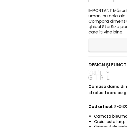
IMPORTANT
Măsuril
uman, nu cele ale a
Compară dimensiun
ghidul StarSize pe
care îți vine bine.
DESIGN ŞI FUNCT
Camasa dama din vo
stralucitoare pe g
Cod articol
: S-062
Camasa bleumarin
Croiul este larg.