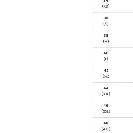
34
(XS)
36
(S)
38
(M)
40
(L)
42
(XL)
44
(XXL)
46
(3XL)
48
(4XL)