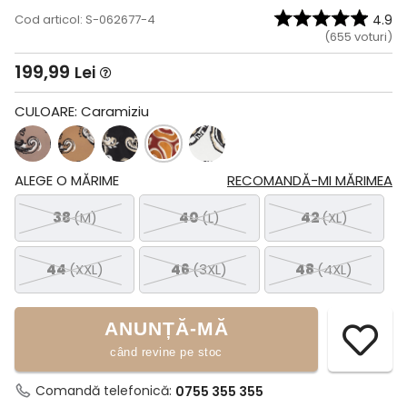
Cod articol: S-062677-4
4.9
(
655
voturi)
199,99
Lei
CULOARE:
Caramiziu
ALEGE O MĂRIME
RECOMANDĂ-MI MĂRIMEA
38
(M)
40
(L)
42
(XL)
44
(XXL)
46
(3XL)
48
(4XL)
ANUNȚĂ-MĂ
când revine pe stoc
Comandă telefonică:
0755 355 355