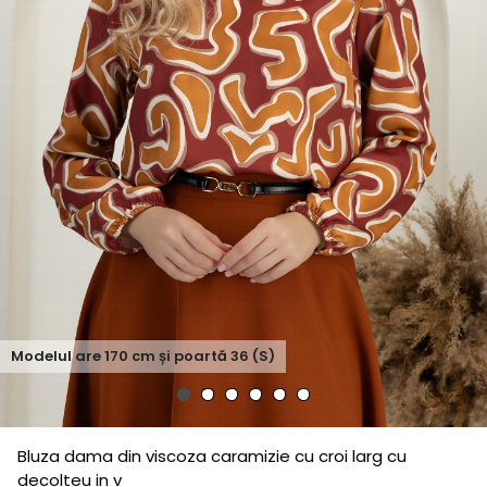
Modelul are
170
cm și poartă
36 (S)
Bluza dama din viscoza caramizie cu croi larg cu
decolteu in v