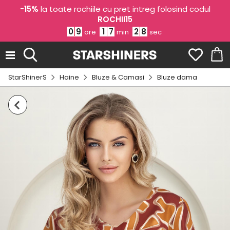
-15%
la toate rochiile cu pret intreg folosind codul
ROCHII15
0
9
1
7
2
7
ore
min
sec
StarShinerS
Haine
Bluze & Camasi
Bluze dama