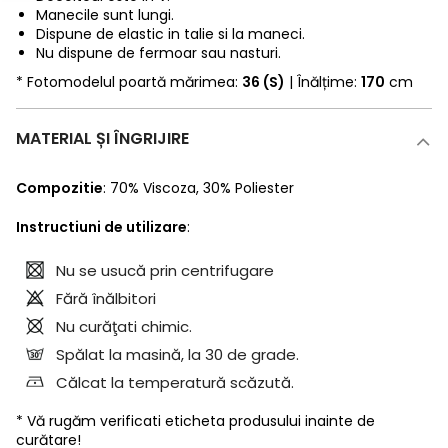
Manecile sunt lungi.
Dispune de elastic in talie si la maneci.
Nu dispune de fermoar sau nasturi.
* Fotomodelul poartă mărimea:
36 (S)
| Înălțime:
170
cm
MATERIAL ȘI ÎNGRIJIRE
Compozitie
:
70% Viscoza
,
30% Poliester
Instructiuni de utilizare
:
Nu se usucă prin centrifugare
Fără înălbitori
Nu curăţati chimic.
Spălat la masină, la 30 de grade.
Călcat la temperatură scăzută.
* Vă rugăm verificati eticheta produsului inainte de
curătare!