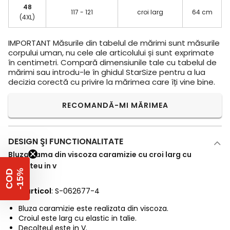
48
117 - 121
croi larg
64 cm
(4XL)
IMPORTANT
Măsurile din tabelul de mărimi sunt măsurile
corpului uman, nu cele ale articolului și sunt exprimate
în centimetri. Compară dimensiunile tale cu tabelul de
mărimi sau introdu-le în ghidul StarSize pentru a lua
decizia corectă cu privire la mărimea care îți vine bine.
RECOMANDĂ-MI MĂRIMEA
DESIGN ŞI FUNCTIONALITATE
Bluza dama din viscoza caramizie cu croi larg cu
decolteu in v
%
C
O
D
-
1
5
Cod articol
: S-062677-4
Bluza caramizie este realizata din viscoza.
Croiul este larg cu elastic in talie.
Decolteul este in V.