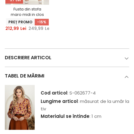
Fusta din stofa
maro midi in clos
cu accesoriu tip
PREȚ PROMO
-15%
curea -
212,99
Lei
249,99
Lei
StarShinerS
DESCRIERE ARTICOL
TABEL DE MĂRIMI
Cod articol
: S-062677-4
Lungime articol
: măsurat de la umăr la
tiv
Materialul se întinde
: 1 cm