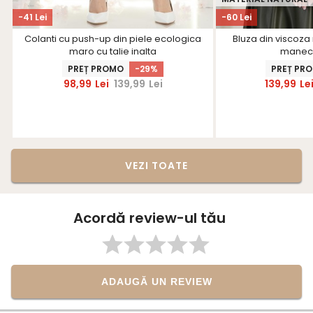
-41 Lei
-60 Lei
Colanti cu push-up din piele ecologica
Bluza din viscoza 
maro cu talie inalta
maneci
PREȚ PROMO
-29%
PREȚ PR
98,99
Lei
139,99
Lei
139,99
Le
VEZI TOATE
Acordă review-ul tău
ADAUGĂ UN REVIEW