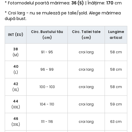
* Fotomodelul poartă mărimea:
36 (S)
| Înălțime:
170
cm
* Croi larg - nu se mulează pe talie/șold. Alege mărimea
după bust.
Circ. Bustului tău
Circ. Taliei tale
Lungime
INT (EU)
(cm)
(cm)
articol
38
91 - 95
croi larg
58 cm
(M)
40
96 - 99
croi larg
58 cm
(L)
42
100 - 103
croi larg
58 cm
(XL)
44
104 - 110
croi larg
59 cm
(XXL)
46
111 - 116
croi larg
63 cm
(3XL)