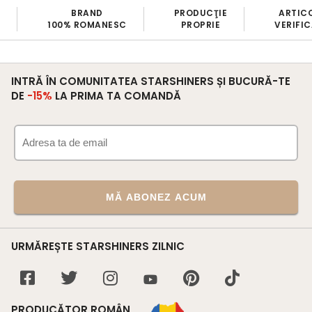
BRAND
PRODUCŢIE
ARTIC
100% ROMANESC
PROPRIE
VERIFI
INTRĂ ÎN COMUNITATEA STARSHINERS ȘI BUCURĂ-TE
DE
-15%
LA PRIMA TA COMANDĂ
MĂ ABONEZ ACUM
URMĂREȘTE STARSHINERS ZILNIC
PRODUCĂTOR ROMÂN