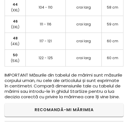
44
104 - 110
croi larg
58 cm
(XXL)
46
111 - 116
croi larg
59 cm
(3XL)
48
117 - 121
croi larg
60 cm
(4XL)
50
122 - 125
croi larg
60 cm
(5XL)
IMPORTANT
Măsurile din tabelul de mărimi sunt măsurile
corpului uman, nu cele ale articolului și sunt exprimate
în centimetri. Compară dimensiunile tale cu tabelul de
mărimi sau introdu-le în ghidul StarSize pentru a lua
decizia corectă cu privire la mărimea care îți vine bine.
RECOMANDĂ-MI MĂRIMEA