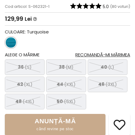
Cod articol: S-062321-1
5.0
(
80
voturi)
129,99
Lei
CULOARE:
Turquoise
ALEGE O MĂRIME
RECOMANDĂ-MI MĂRIMEA
36
(S)
38
(M)
40
(L)
42
(XL)
44
(XXL)
46
(3XL)
48
(4XL)
50
(5XL)
ANUNȚĂ-MĂ
când revine pe stoc