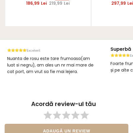
186,99
Lei
219,99
Lei
297,99
Le
Superbă
Excelent
E
Nuanta de rosu este tare frumoasa(am
Foarte fru
luat si negru), am ales un nr mai mare de
și pe alte
cat port, am vrut sa fie mai lejera.
Acordă review-ul tău
ADAUGĂ UN REVIEW