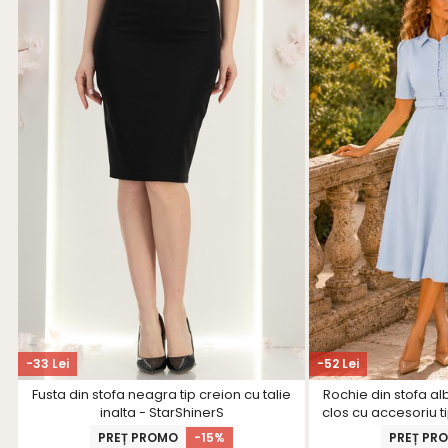
-33 Lei
-52 Lei
Fusta din stofa neagra tip creion cu talie
Rochie din stofa al
inalta - StarShinerS
clos cu accesoriu t
PREȚ PROMO
-15%
PREȚ PR