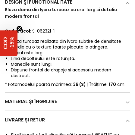
DESIGN ŞI FUNCTIONALITATE
Bluza dama din lycra turcoaz cu croi larg si detaliu
modern frontal
Cod articol
: S-062321-1
%
C
O
D
-
1
5
Bluza turcoaz realizata din lycra subtire de densitate
medie cu o textura foarte placuta la atingere.
Croiul este larg.
Linia decolteului este rotunjita.
Manecile sunt lungi.
Dispune frontal de drapaje si accesoriu modern
abstract.
* Fotomodelul poartă mărimea:
36 (S)
| Înălțime:
170
cm
MATERIAL ȘI ÎNGRIJIRE
LIVRARE ȘI RETUR
StarShinerS oferă clienților săi transport GRATUIT pe