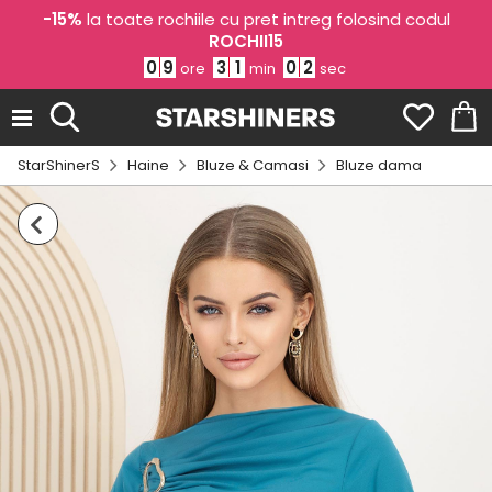
-15%
la toate rochiile cu pret intreg folosind codul
ROCHII15
0
9
3
1
0
2
ore
min
sec
StarShinerS
Haine
Bluze & Camasi
Bluze dama