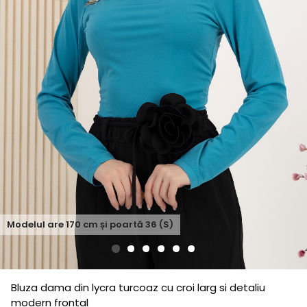
Modelul are
170
cm și poartă
36 (S)
Bluza dama din lycra turcoaz cu croi larg si detaliu
modern frontal