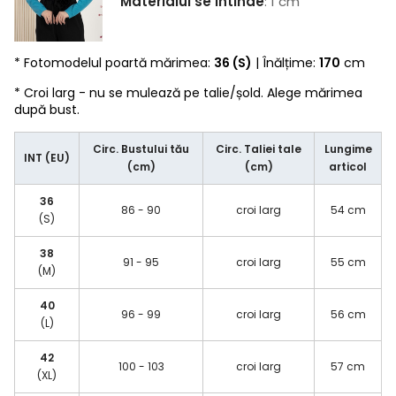
Materialul se întinde
: 1 cm
* Fotomodelul poartă mărimea:
36 (S)
| Înălțime:
170
cm
* Croi larg - nu se mulează pe talie/șold. Alege mărimea
după bust.
Circ. Bustului tău
Circ. Taliei tale
Lungime
INT (EU)
(cm)
(cm)
articol
36
86 - 90
croi larg
54 cm
(S)
38
91 - 95
croi larg
55 cm
(M)
40
96 - 99
croi larg
56 cm
(L)
42
100 - 103
croi larg
57 cm
(XL)