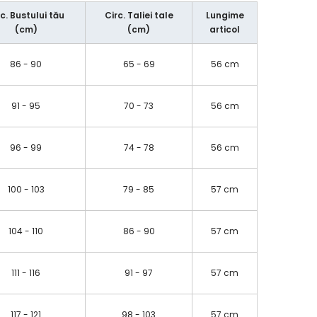
rc. Bustului tău
Circ. Taliei tale
Lungime
(cm)
(cm)
articol
86 - 90
65 - 69
56 cm
91 - 95
70 - 73
56 cm
96 - 99
74 - 78
56 cm
100 - 103
79 - 85
57 cm
104 - 110
86 - 90
57 cm
111 - 116
91 - 97
57 cm
117 - 121
98 - 103
57 cm