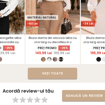
MATERIAL NATURAL
-50 Lei
-34 Lei
eorgette alba
Bluza dama din viscoza alba cu
Bluza dama d
cesorizata cu
croi larg cu decolteu in v
croi larg acce
rShinerS
perle -
O
-25%
PREȚ PROMO
-25%
PREȚ P
39,99
Lei
149,99
Lei
199,99
Lei
195,99
L
VEZI TOATE
Acordă review-ul tău
ADAUGĂ UN REVIEW