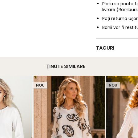
Plata se poate f
livrare (Ramburs
Poți returna ușor
Banii vor fi restit
TAGURI
ȚINUTE SIMILARE
NOU
NOU