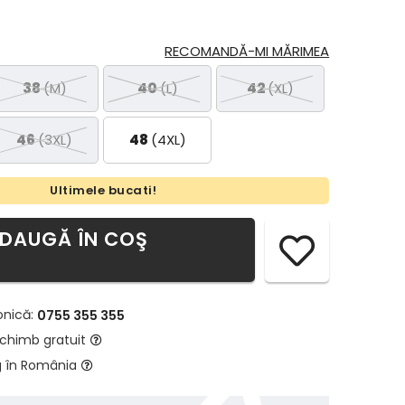
RECOMANDĂ-MI MĂRIMEA
38
(M)
40
(L)
42
(XL)
46
(3XL)
48
(4XL)
Ultimele bucati!
DAUGĂ ÎN COŞ
onică:
0755 355 355
schimb gratuit
g în România