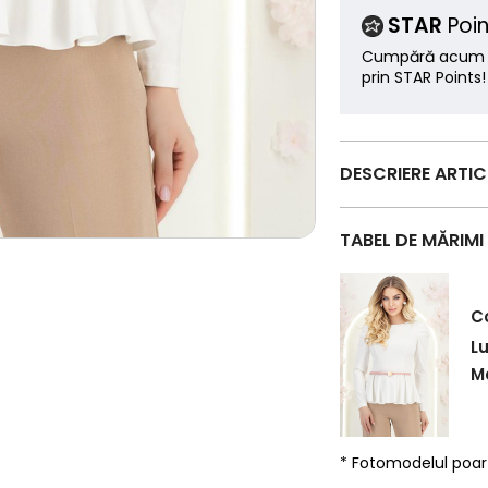
STAR
Poin
Cumpără acum ș
prin STAR Points!
DESCRIERE ARTI
TABEL DE MĂRIMI
C
L
Ma
* Fotomodelul poa