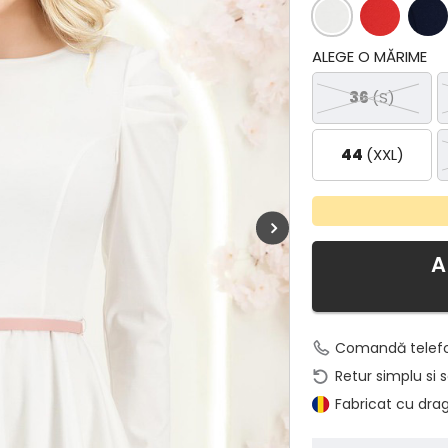
ALEGE O MĂRIME
36
(S)
44
(XXL)
A
Comandă telef
Retur simplu si 
Fabricat cu dra