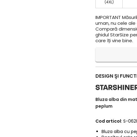
(4XL)
IMPORTANT
Măsuril
uman, nu cele ale a
Compară dimensiun
ghidul StarSize pe
care îți vine bine.
DESIGN ŞI FUNCT
Bluza alba din mat
peplum
Cod articol
: S-062
Bluza alba cu pe