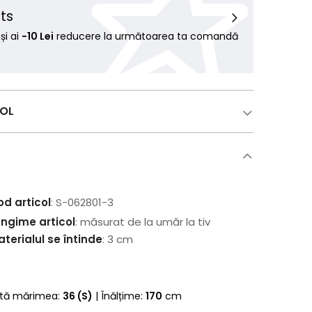
ts
i ai
-10 Lei
reducere la următoarea ta comandă
COL
od articol
: S-062801-3
ungime articol
: măsurat de la umăr la tiv
terialul se întinde
: 3 cm
rtă mărimea:
36 (S)
| Înălțime:
170
cm