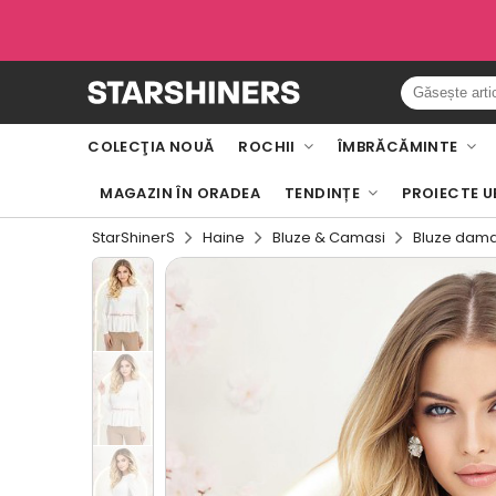
COLECŢIA NOUĂ
ROCHII
ÎMBRĂCĂMINTE
MAGAZIN ÎN ORADEA
TENDINȚE
PROIECTE U
StarShinerS
Haine
Bluze & Camasi
Bluze dam