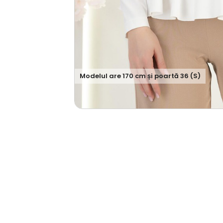
Modelul are
170
cm și poartă
36 (S)