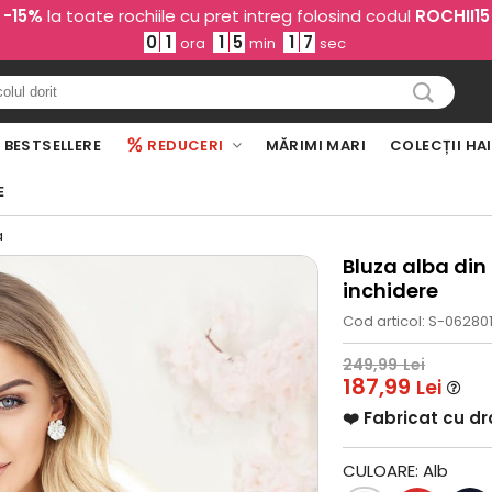
-15%
la toate rochiile cu pret intreg folosind codul
ROCHII15
0
1
1
5
1
6
ora
min
sec
BESTSELLERE
REDUCERI
MĂRIMI MARI
COLECȚII HA
E
a
Bluza alba din
inchidere
Cod articol: S-06280
249,99
Lei
187,99
Lei
❤️ Fabricat cu d
CULOARE:
Alb