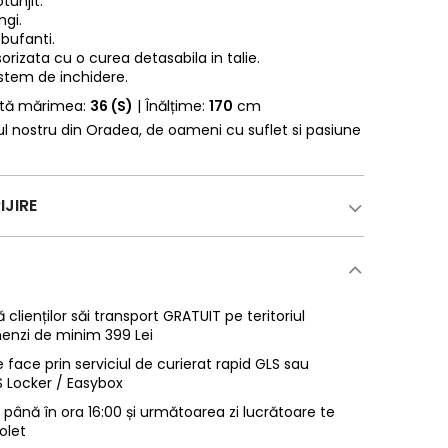
tunjit.
ngi.
 bufanti.
orizata cu o curea detasabila in talie.
stem de inchidere.
rtă mărimea:
36 (S)
| Înălțime:
170
cm
erul nostru din Oradea, de oameni cu suflet si pasiune
IJIRE
 clienților săi transport GRATUIT pe teritoriul
enzi de minim 399 Lei
 face prin serviciul de curierat rapid GLS sau
LS Locker / Easybox
ână în ora 16:00 și următoarea zi lucrătoare te
olet