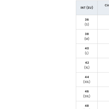
Ci
INT (EU)
36
(S)
38
(M)
40
(L)
42
(XL)
44
(XXL)
46
(3XL)
48