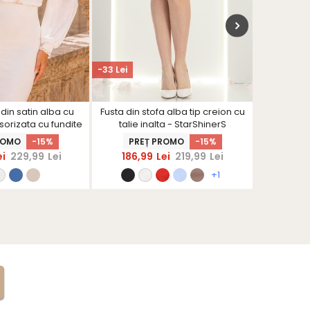
-33 Lei
in satin alba cu
Fusta din stofa alba tip creion cu
Cordon 
sorizata cu fundite
talie inalta - StarShinerS
ivoire
 StarShinerS
ROMO
-15%
PREȚ PROMO
-15%
ei
229,99
Lei
186,99
Lei
219,99
Lei
+1