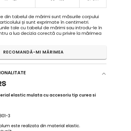
e din tabelul de mărimi sunt măsurile corpului
rticolului și sunt exprimate în centimetri.
ile tale cu tabelul de mărimi sau introdu-le în
ntru a lua decizia corectă cu privire la mărimea
RECOMANDĂ-MI MĂRIMEA
IONALITATE
erial elastic mulata cu accesoriu tip curea si
801-3
plum este realizata din material elastic.