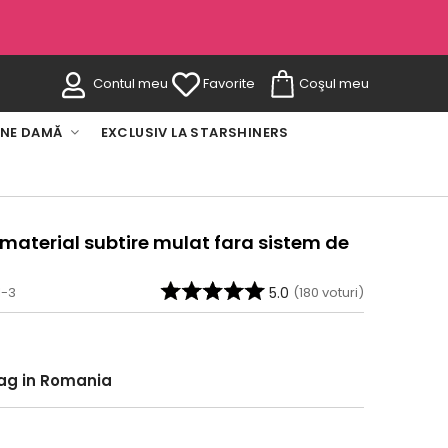
Contul meu
Favorite
Coşul meu
INE DAMĂ
EXCLUSIV LA STARSHINERS
 material subtire mulat fara sistem de
1-3
5.0
(
180
voturi)
rag in Romania