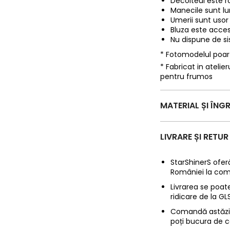
Decolteul este ro
Manecile sunt lu
Umerii sunt usor
Bluza este acces
Nu dispune de si
* Fotomodelul poa
* Fabricat in ateli
pentru frumos
MATERIAL ȘI ÎNGR
LIVRARE ȘI RETUR
StarShinerS oferă
României la com
Livrarea se poate
ridicare de la G
Comandă astăzi p
poți bucura de c