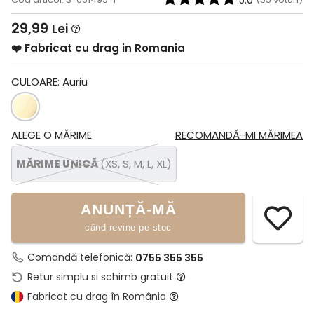
5.0
29,99
Lei
❤️ Fabricat cu drag in Romania
CULOARE:
Auriu
ALEGE O MĂRIME
RECOMANDĂ-MI MĂRIMEA
MĂRIME UNICĂ
(XS, S, M, L, XL)
ANUNȚĂ-MĂ
când revine pe stoc
Comandă telefonică:
0755 355 355
Retur simplu si schimb gratuit
Fabricat cu drag în România