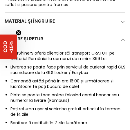
suflet si pasiune pentru frumos
MATERIAL ȘI ÎNGRIJIRE
LIVRARE ȘI RETUR
%
C
O
D
-
1
5
StarShinerS oferă clienților săi transport GRATUIT pe
teritoriul României la comenzi de minim 399 Lei
Livrarea se poate face prin serviciul de curierat rapid GLS
sau ridicare de la GLS Locker / Easybox
Comandă astăzi până în ora 16:00 și următoarea zi
lucrătoare te poți bucura de colet
Plata se poate face online folosind cardul bancar sau
numerar la livrare (Ramburs)
Poți returna ușor și schimba gratuit articolul în termen
de 14 zile
Banii vor fi restituiți în 7 zile lucrătoare