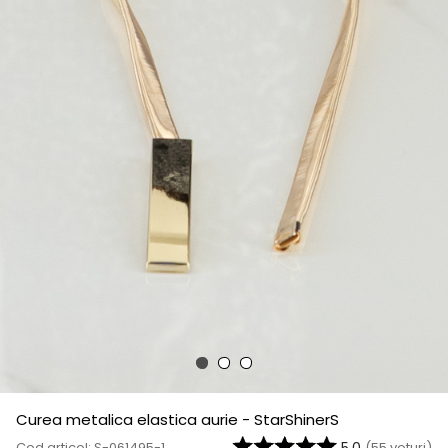
Curea metalica elastica aurie - StarShinerS
Cod articol: S-061495-1
(
55
voturi)