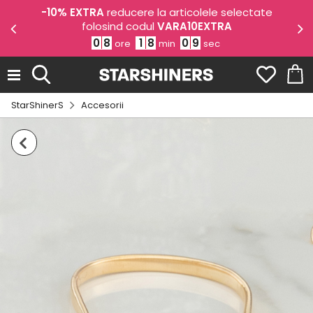
odul
-10% EXTRA
reducere la articolele selectate
-1
folosind codul
VARA10EXTRA
0
8
1
8
0
9
ore
min
sec
StarShinerS
Accesorii