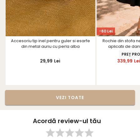
-60 Lei
Accesoriu tip inel pentru guler si esarfe
Rochie din stofa n
din metal auriu cu perla alba
aplicatii de dan
PREȚ PR
29,99
Lei
339,99
Le
VEZI TOATE
Acordă review-ul tău