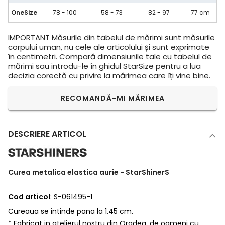
OneSize
78 - 100
58 - 73
82 - 97
77 cm
IMPORTANT
Măsurile din tabelul de mărimi sunt măsurile
corpului uman, nu cele ale articolului și sunt exprimate
în centimetri. Compară dimensiunile tale cu tabelul de
mărimi sau introdu-le în ghidul StarSize pentru a lua
decizia corectă cu privire la mărimea care îți vine bine.
RECOMANDĂ-MI MĂRIMEA
DESCRIERE ARTICOL
Curea metalica elastica aurie - StarShinerS
Cod articol
: S-061495-1
Cureaua se intinde pana la 1.45 cm.
* Fabricat in atelierul nostru din Oradea, de oameni cu