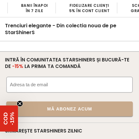
BANII ÎNAPOI
FIDELIZARE CLIENȚI
SC
ÎN 7 ZILE
5% ÎN CONT CLIENT
GRA
Trenciuri elegante - Din colectia noua de pe
StarShinerS
INTRĂ ÎN COMUNITATEA STARSHINERS ȘI BUCURĂ-TE
DE
-15%
LA PRIMA TA COMANDĂ
MĂ ABONEZ ACUM
%
C
O
D
-
1
5
URMĂREȘTE STARSHINERS ZILNIC