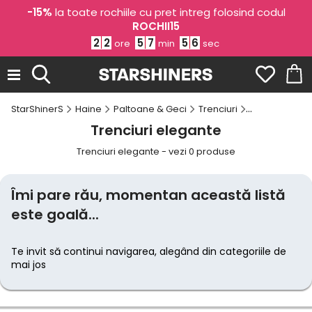
-15%
la toate rochiile cu pret intreg folosind codul
ROCHII15
2
2
5
7
5
6
ore
min
sec
StarShinerS
Haine
Paltoane & Geci
Trenciuri
Trenciuri ele
Trenciuri elegante
Trenciuri elegante - vezi 0 produse
Îmi pare rău, momentan această listă
este goală...
Te invit să continui navigarea, alegând din categoriile de
mai jos