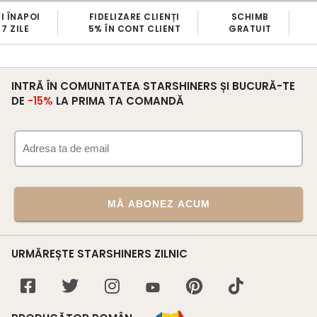
FIDELIZARE CLIENȚI
SCHIMB
TRANS
5% ÎN CONT CLIENT
GRATUIT
GRATU
INTRĂ ÎN COMUNITATEA STARSHINERS ȘI BUCURĂ-TE
DE
-15%
LA PRIMA TA COMANDĂ
MĂ ABONEZ ACUM
URMĂREȘTE STARSHINERS ZILNIC