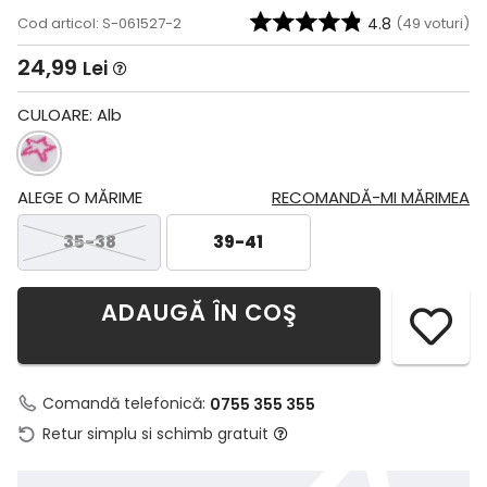
Cod articol: S-061527-2
4.8
(
49
voturi)
24,99
Lei
CULOARE:
Alb
ALEGE O MĂRIME
RECOMANDĂ-MI MĂRIMEA
35-38
39-41
ADAUGĂ ÎN COŞ
Comandă telefonică:
0755 355 355
Retur simplu si schimb gratuit