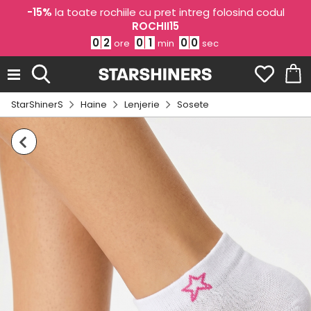
-15%
la toate rochiile cu pret intreg folosind codul
ROCHII15
0
2
0
1
0
0
ore
min
sec
StarShinerS
Haine
Lenjerie
Sosete