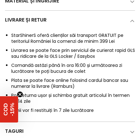
MATERIAL ȘI ÎNGRIJIRE
LIVRARE ȘI RETUR
StarShinerS oferă clienților săi transport GRATUIT pe
teritoriul României la comenzi de minim 399 Lei
Livrarea se poate face prin serviciul de curierat rapid GLS
sau ridicare de la GLS Locker / Easybox
Comandă astăzi până în ora 16:00 și următoarea zi
lucrătoare te poți bucura de colet
Plata se poate face online folosind cardul bancar sau
numerar la livrare (Ramburs)
Poți returna ușor și schimba gratuit articolul în termen
de 14 zile
%
C
O
D
-
1
5
Banii vor fi restituiți în 7 zile lucrătoare
TAGURI