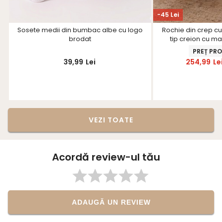
-45 Lei
Sosete medii din bumbac albe cu logo
Rochie din crep cu
brodat
tip creion cu ma
Star
PREȚ PR
39,99
Lei
254,99
Le
VEZI TOATE
Acordă review-ul tău
ADAUGĂ UN REVIEW