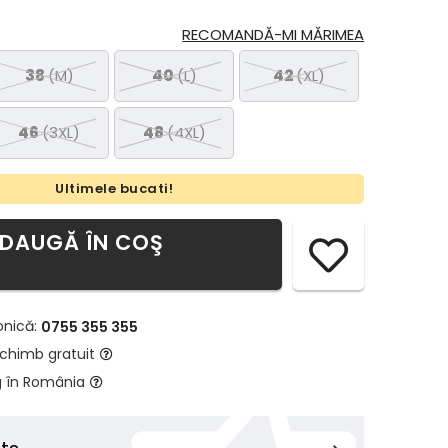
RECOMANDĂ-MI MĂRIMEA
38
(M)
40
(L)
42
(XL)
46
(3XL)
48
(4XL)
Ultimele bucati!
DAUGĂ ÎN COŞ
onică:
0755 355 355
schimb gratuit
g în România