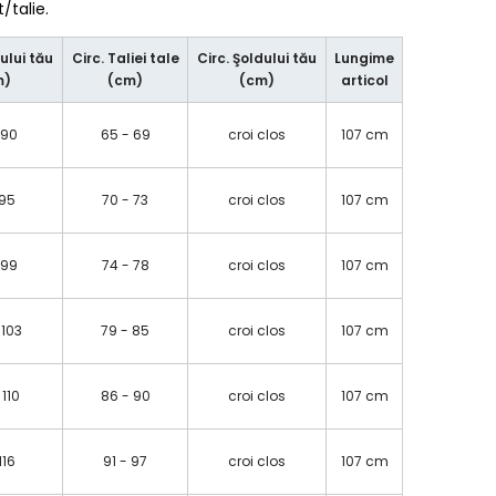
talie.
ului tău
Circ. Taliei tale
Circ. Şoldului tău
Lungime
m)
(cm)
(cm)
articol
 90
65 - 69
croi clos
107 cm
 95
70 - 73
croi clos
107 cm
 99
74 - 78
croi clos
107 cm
 103
79 - 85
croi clos
107 cm
 110
86 - 90
croi clos
107 cm
 116
91 - 97
croi clos
107 cm