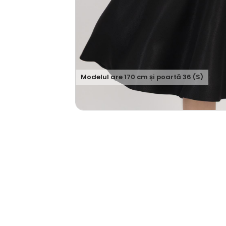
Modelul are
170
cm și poartă
36 (S)