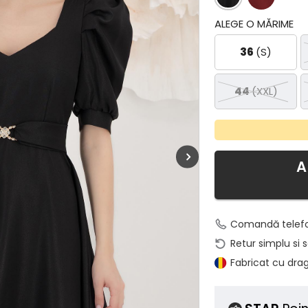
ALEGE O MĂRIME
36
(S)
44
(XXL)
A
Comandă telef
Retur simplu si 
Fabricat cu dra