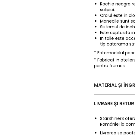
Rochie neagra rea
sclipici.
Croiul este in clo
Manecile sunt s
Sistemul de inch
Este captusita in
In talie este ac
tip catarama str
* Fotomodelul poa
* Fabricat in ateli
pentru frumos
MATERIAL ȘI ÎNGR
LIVRARE ȘI RETUR
StarShinerS oferă
României la com
Livrarea se poate