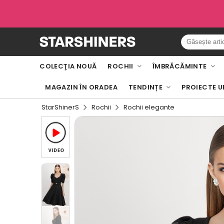
COLECŢIA NOUĂ
ROCHII
ÎMBRĂCĂMINTE
MAGAZIN ÎN ORADEA
TENDINȚE
PROIECTE U
StarShinerS
Rochii
Rochii elegante