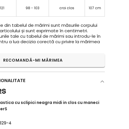
 121
98 - 103
croi clos
107 cm
e din tabelul de mărimi sunt măsurile corpului
rticolului și sunt exprimate în centimetri.
ile tale cu tabelul de mărimi sau introdu-le în
ntru a lua decizia corectă cu privire la mărimea
RECOMANDĂ-MI MĂRIMEA
IONALITATE
lastica cu sclipici neagra midi in clos cu maneci
nerS
2329-4