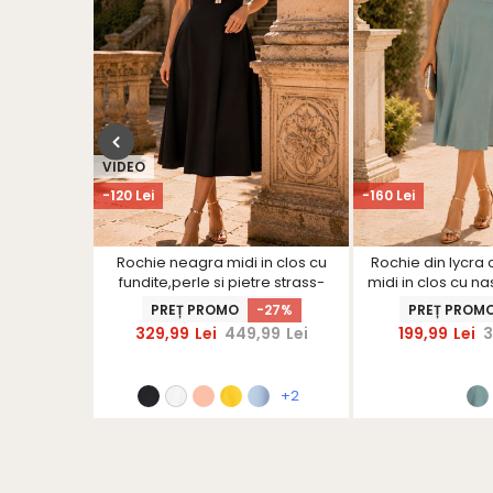
VIDEO
-120 Lei
-160 Lei
a si in roz
Rochie neagra midi in clos cu
Rochie din lycra c
larg -
fundite,perle si pietre strass-
midi in clos cu na
S
StarShinerS
- StarSh
R
PREȚ PROMO
-27%
PREȚ PROM
329,99
Lei
449,99
Lei
199,99
Lei
3
+2