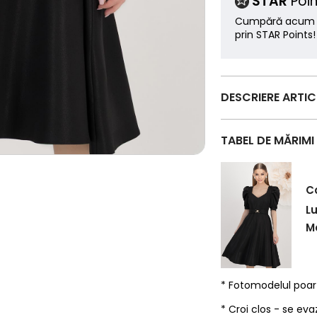
STAR
Poin
Cumpără acum ș
prin STAR Points!
DESCRIERE ARTI
TABEL DE MĂRIMI
C
L
Ma
* Fotomodelul poa
* Croi clos - se eva