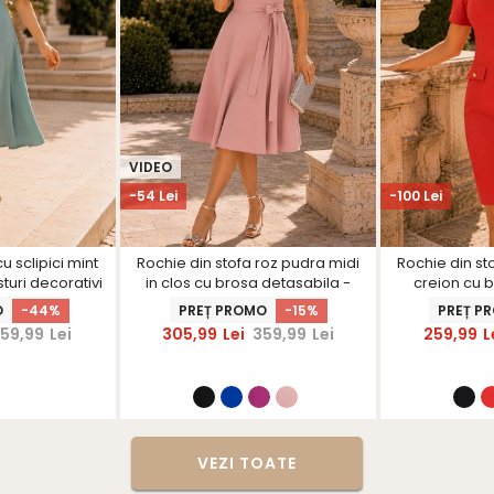
VIDEO
-54 Lei
-100 Lei
u sclipici mint
Rochie din stofa roz pudra midi
Rochie din sto
sturi decorativi
in clos cu brosa detasabila -
creion cu b
inerS
StarShinerS
Sta
O
-44%
PREȚ PROMO
-15%
PREȚ P
59,99
Lei
305,99
Lei
359,99
Lei
259,99
L
VEZI TOATE