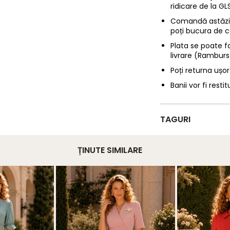
ridicare de la G
Comandă astăzi p
poți bucura de c
Plata se poate f
livrare (Ramburs
Poți returna ușor
Banii vor fi restit
TAGURI
ȚINUTE SIMILARE