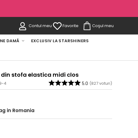
Contul meu
Favorite
Coşul meu
INE DAMĂ
EXCLUSIV LA STARSHINERS
din stofa elastica midi clos
29-4
5.0
(
827
voturi)
rag in Romania