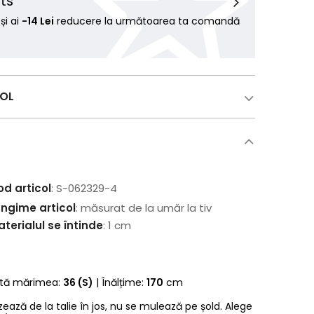
ts
i ai
-14 Lei
reducere la următoarea ta comandă
COL
od articol
: S-062329-4
ungime articol
: măsurat de la umăr la tiv
terialul se întinde
: 1 cm
rtă mărimea:
36 (S)
| Înălțime:
170
cm
zează de la talie în jos, nu se mulează pe șold. Alege