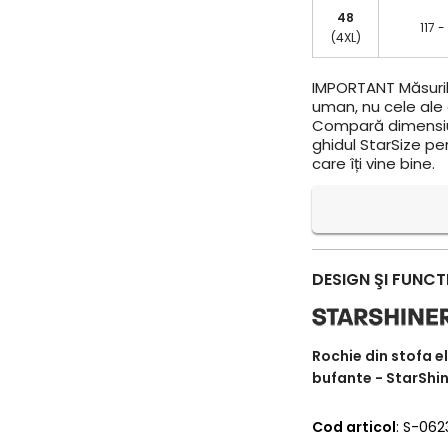
48
117 -
(4XL)
IMPORTANT
Măsuril
uman, nu cele ale a
Compară dimensiun
ghidul StarSize pe
care îți vine bine.
DESIGN ŞI FUNCT
Rochie din stofa e
bufante - StarShi
Cod articol
: S-06