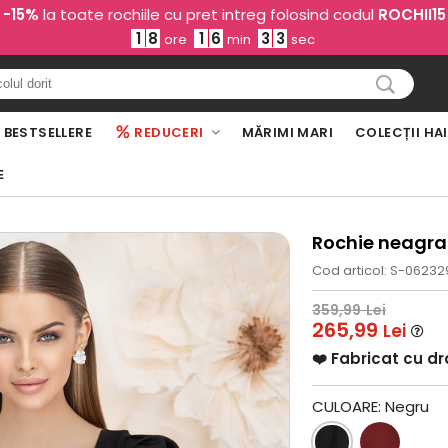
-15%
la toate rochiile cu pret intreg folosind codul
ROCHII15
1
8
1
6
3
2
ore
min
sec
BESTSELLERE
REDUCERI
MĂRIMI MARI
COLECȚII HA
E
Rochie neagra 
Cod articol: S-0623
359,99
Lei
265,99
Lei
❤️ Fabricat cu d
CULOARE:
Negru