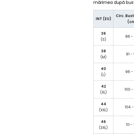
mărimea după bust/
Circ. Bust
INT (EU)
(c
36
86 -
(S)
38
91 -
(M)
40
96 -
(L)
42
100 -
(XL)
44
104 -
(XXL)
46
111 -
(3XL)