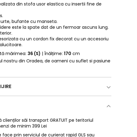
lizata din stofa usor elastica cu insertii fine de
s.
curte, bufante cu manseta.
idere este la spate dat de un fermoar ascuns lung.
terior.
cesorizata cu un cordon fix decorat cu un accesoriu
alucitoare.
rtă mărimea:
36 (S)
| Înălțime:
170
cm
erul nostru din Oradea, de oameni cu suflet si pasiune
IJIRE
 clienților săi transport GRATUIT pe teritoriul
enzi de minim 399 Lei
 face prin serviciul de curierat rapid GLS sau