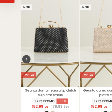
NOU
NOU
-27 Lei
-27 Lei
utch negru
Geanta dama neagra tip clutch
Geanta dama aurie
er detasabil
cu pietre strass
pietre s
-15%
PREȚ PROMO
-15%
PREȚ PROM
99
Lei
152,99
Lei
179,99
Lei
152,99
Lei