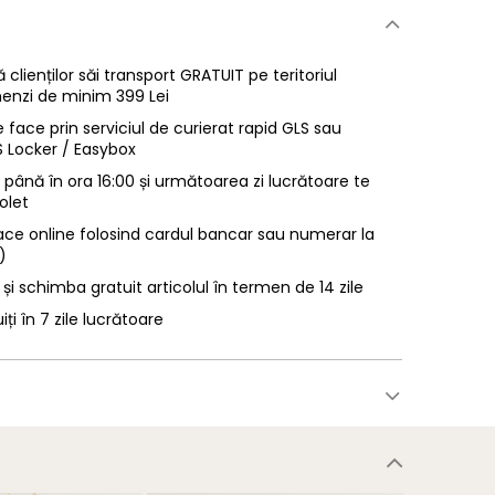
 clienților săi transport GRATUIT pe teritoriul
enzi de minim 399 Lei
 face prin serviciul de curierat rapid GLS sau
LS Locker / Easybox
ână în ora 16:00 și următoarea zi lucrătoare te
olet
ace online folosind cardul bancar sau numerar la
)
 și schimba gratuit articolul în termen de 14 zile
uiți în 7 zile lucrătoare