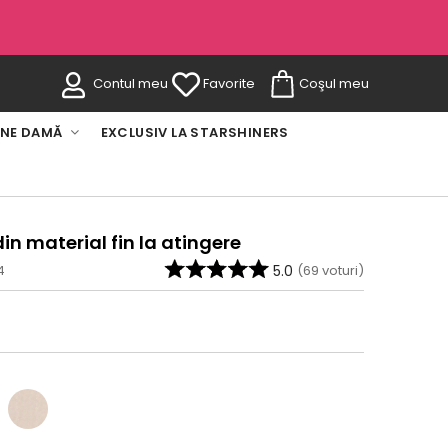
Contul meu
Favorite
Coşul meu
INE DAMĂ
EXCLUSIV LA STARSHINERS
in material fin la atingere
4
5.0
(
69
voturi)