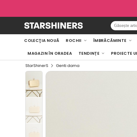
COLECŢIA NOUĂ
ROCHII
ÎMBRĂCĂMINTE
MAGAZIN ÎN ORADEA
TENDINȚE
PROIECTE U
StarShinerS
Genti dama