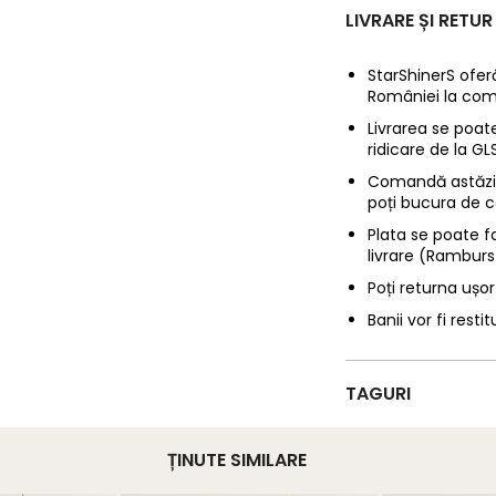
LIVRARE ȘI RETUR
StarShinerS oferă
României la com
Livrarea se poate
ridicare de la G
Comandă astăzi p
poți bucura de c
Plata se poate f
livrare (Ramburs
Poți returna ușor
Banii vor fi restit
TAGURI
ȚINUTE SIMILARE