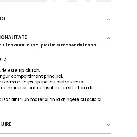
COL
IONALITATE
utch auriu cu sclipici fin si maner detasabil
13-4
ie este tip clutch.
ingur compartiment principal.
lizeaza cu clips tip inel cu pietre strass.
 de maner si lant detasabile ,ca si sistem de
lizat dintr-un material fin la atingere cu sclipici
IJIRE