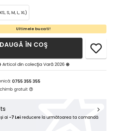
XS, S, M, L, XL)
Ultimele bucati!
DAUGĂ ÎN COŞ
Articol din colecţia
Vară 2026
onică:
0755 355 355
schimb gratuit
ts
i ai
-7 Lei
reducere la următoarea ta comandă