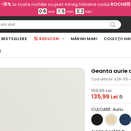
-15%
la toate rochiile cu pret intreg folosind codul
ROCHII15
0
6
1
5
3
1
ore
min
sec
BESTSELLERE
REDUCERI
MĂRIMI MARI
COLECȚII HA
E
Geanta aurie d
Cod articol: S26-113-
159,99
Lei
135,99
Lei
CULOARE:
Auriu