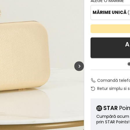
ALEGE O MĂRIME
MĂRIME UNICĂ
(
A
Comandă telef
Retur simplu si 
STAR
Poin
Cumpără acum ș
prin STAR Points!