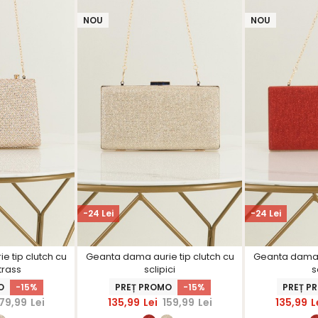
NOU
NOU
-24 Lei
-24 Lei
 tip clutch cu
Geanta dama aurie tip clutch cu
Geanta dama r
trass
sclipici
s
O
-15%
PREȚ PROMO
-15%
PREȚ P
179,99
Lei
135,99
Lei
159,99
Lei
135,99
L