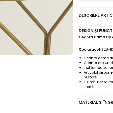
DESCRIERE ARTI
DESIGN ŞI FUNCT
Geanta Dama tip cl
Cod articol
: S26-1
Geanta dama aur
Geanta are un s
Inchiderea se rea
Articolul dispune
purtare.
Clutchul este rea
subtil.
MATERIAL ȘI ÎNGR