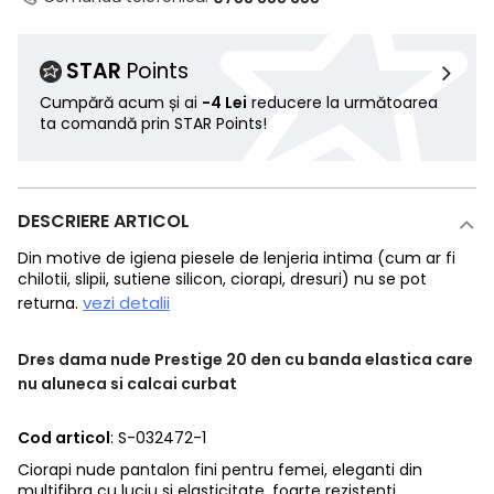
STAR
Points
Cumpără acum și ai
-4 Lei
reducere la următoarea
ta comandă prin STAR Points!
DESCRIERE ARTICOL
Din motive de igiena piesele de lenjeria intima (cum ar fi
chilotii, slipii, sutiene silicon, ciorapi, dresuri) nu se pot
vezi detalii
returna.
Dres dama nude Prestige 20 den cu banda elastica care
nu aluneca si calcai curbat
Cod articol
: S-032472-1
Ciorapi nude pantalon fini pentru femei, eleganti din
multifibra cu luciu si elasticitate, foarte rezistenti.