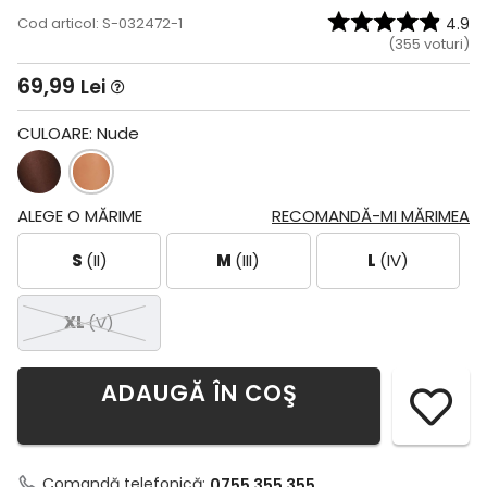
Cod articol: S-032472-1
4.9
(
355
voturi)
69,99
Lei
CULOARE:
Nude
ALEGE O MĂRIME
RECOMANDĂ-MI MĂRIMEA
S
(II)
M
(III)
L
(IV)
XL
(V)
ADAUGĂ ÎN COŞ
Comandă telefonică:
0755 355 355