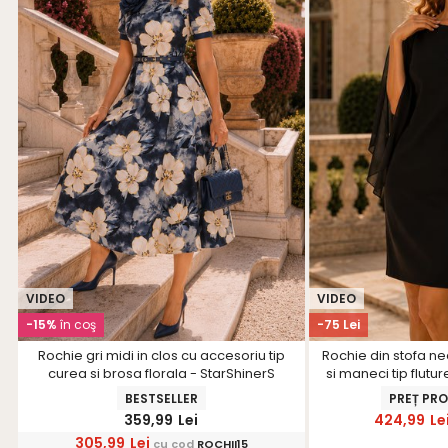
VIDEO
VIDEO
-15%
în coş
-75 Lei
Rochie gri midi in clos cu accesoriu tip
Rochie din stofa ne
curea si brosa florala - StarShinerS
si maneci tip flutur
pe umeri -
BESTSELLER
PREȚ PR
359,99
Lei
424,99
Le
305,99
Lei
cu cod
ROCHII15