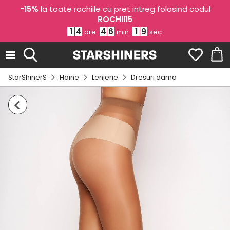
-15%
la toate rochiile cu pret intreg folosind codul
ROCHII15
1
4
4
6
1
9
ore
min
sec
StarShinerS
Haine
Lenjerie
Dresuri dama