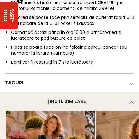
StarShinerS oferă clienților săi transport GRATUIT pe
teritoriul României la comenzi de minim 399 Lei
%
C
O
D
-
1
5
Livrarea se poate face prin serviciul de curierat rapid GLS
sau ridicare de la GLS Locker / Easybox
Comandă astăzi până în ora 16:00 și următoarea zi
lucrătoare te poți bucura de colet
Plata se poate face online folosind cardul bancar sau
numerar la livrare (Ramburs)
Banii vor fi restituiți în 7 zile lucrătoare
TAGURI
ȚINUTE SIMILARE