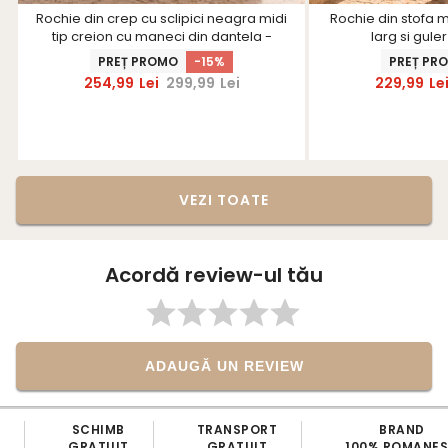
Rochie din crep cu sclipici neagra midi
Rochie din stofa 
tip creion cu maneci din dantela -
larg si gule
StarShinerS
PREȚ PROMO
-15%
PREȚ PR
254,99
Lei
299,99
Lei
229,99
Le
VEZI TOATE
Acordă review-ul tău
ADAUGĂ UN REVIEW
SCHIMB
TRANSPORT
BRAND
GRATUIT
GRATUIT
100% ROMANE