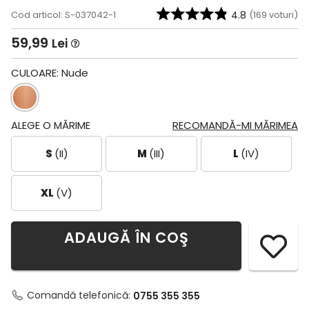
Cod articol: S-037042-1
4.8
(
169
voturi)
59,99
Lei
CULOARE:
Nude
ALEGE O MĂRIME
RECOMANDĂ-MI MĂRIMEA
S
(II)
M
(III)
L
(IV)
XL
(V)
ADAUGĂ ÎN COŞ
Comandă telefonică:
0755 355 355