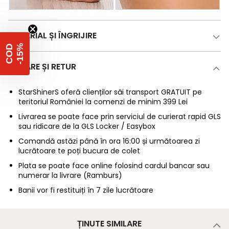
MATERIAL ȘI ÎNGRIJIRE
%
C
O
D
-
1
5
LIVRARE ȘI RETUR
StarShinerS oferă clienților săi transport GRATUIT pe
teritoriul României la comenzi de minim 399 Lei
Livrarea se poate face prin serviciul de curierat rapid GLS
sau ridicare de la GLS Locker / Easybox
Comandă astăzi până în ora 16:00 și următoarea zi
lucrătoare te poți bucura de colet
Plata se poate face online folosind cardul bancar sau
numerar la livrare (Ramburs)
Banii vor fi restituiți în 7 zile lucrătoare
ȚINUTE SIMILARE