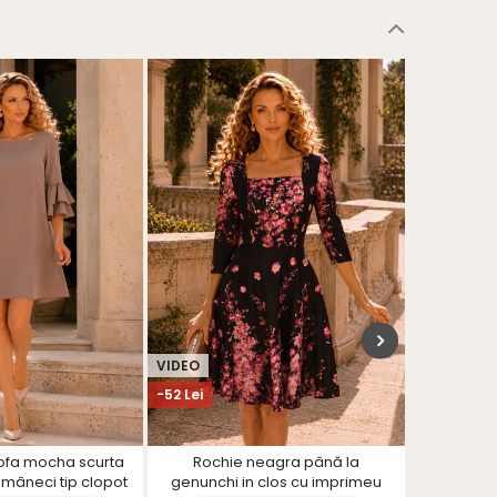
VIDEO
-52 Lei
-64 Lei
tofa mocha scurta
Rochie neagra până la
Rochie iv
i mâneci tip clopot
genunchi in clos cu imprimeu
aplicati