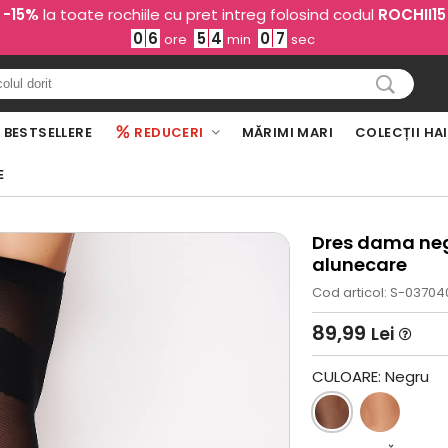
-15%
la toate rochiile cu pret intreg folosind codul
ROCHII15
0
6
5
4
0
6
ore
min
sec
BESTSELLERE
REDUCERI
MĂRIMI MARI
COLECȚII HA
E
Dres dama neg
alunecare
Cod articol: S-03704
89,99
Lei
CULOARE:
Negru