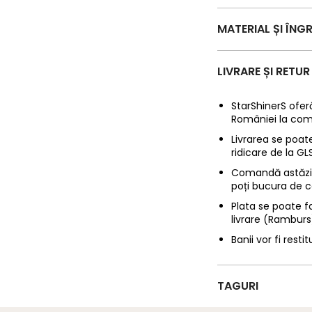
MATERIAL ȘI ÎNGR
LIVRARE ȘI RETUR
StarShinerS oferă
României la com
Livrarea se poate
ridicare de la G
Comandă astăzi p
poți bucura de c
Plata se poate f
livrare (Ramburs
Banii vor fi restit
TAGURI