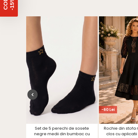
%
C
O
D
-
1
5
-60 Lei
 in clos cu
Set de 5 perechi de sosete
Rochie din stofa 
toare -
negre medii din bumbac cu
clos cu aplicati