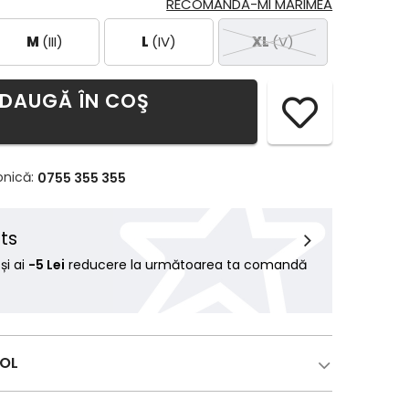
RECOMANDĂ-MI MĂRIMEA
M
(III)
L
(IV)
XL
(V)
DAUGĂ ÎN COŞ
onică:
0755 355 355
ts
i ai
-5 Lei
reducere la următoarea ta comandă
COL