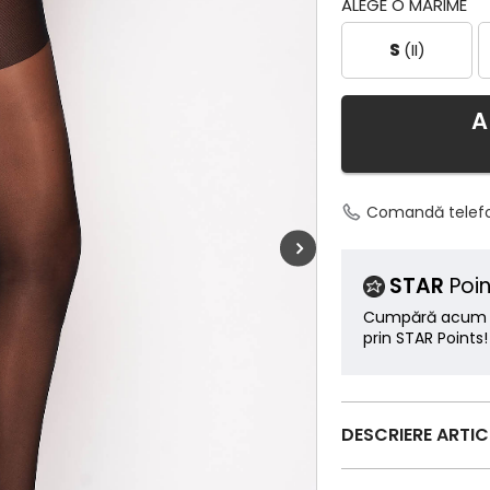
ALEGE O MĂRIME
S
(II)
A
Comandă telef
STAR
Poin
Cumpără acum ș
prin STAR Points!
DESCRIERE ARTI