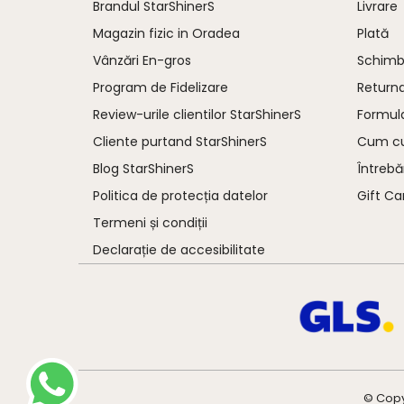
Brandul StarShinerS
Livrare
Magazin fizic in Oradea
Plată
Vânzări En-gros
Schimb 
Program de Fidelizare
Return
Review-urile clientilor StarShinerS
Formula
Cliente purtand StarShinerS
Cum c
Blog StarShinerS
Întrebă
Politica de protecția datelor
Gift Ca
Termeni și condiții
Declarație de accesibilitate
© Copy