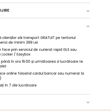
IJIRE
 clienților săi transport GRATUIT pe teritoriul
enzi de minim 399 Lei
 face prin serviciul de curierat rapid GLS sau
LS Locker / Easybox
ână în ora 16:00 și următoarea zi lucrătoare te
olet
ace online folosind cardul bancar sau numerar la
)
uiți în 7 zile lucrătoare