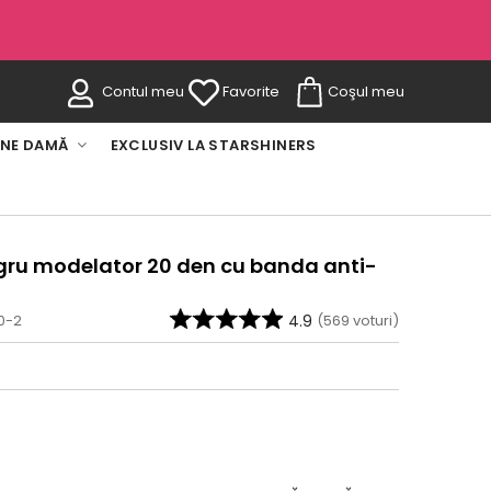
Contul meu
Favorite
Coşul meu
INE DAMĂ
EXCLUSIV LA STARSHINERS
ru modelator 20 den cu banda anti-
0-2
4.9
(
569
voturi)