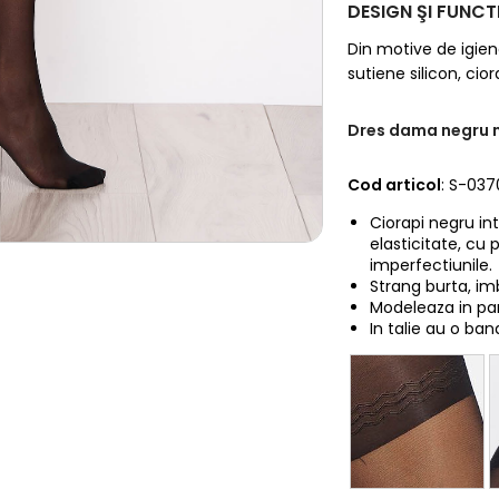
DESIGN ŞI FUNCT
Din motive de igiena 
sutiene silicon, cio
Dres dama negru 
Cod articol
: S-03
Ciorapi negru i
elasticitate, cu 
imperfectiunile.
Strang burta, imb
Modeleaza in par
In talie au o ba