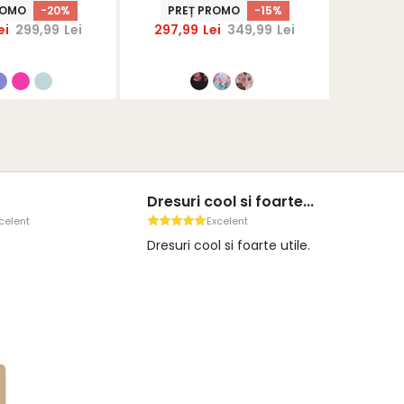
arShinerS
floral- StarShinerS
ROMO
-20%
PREȚ PROMO
-15%
PRE
ei
299,99
Lei
297,99
Lei
349,99
Lei
365,
Dresuri cool si foarte...
celent
Excelent
Dresuri cool si foarte utile.