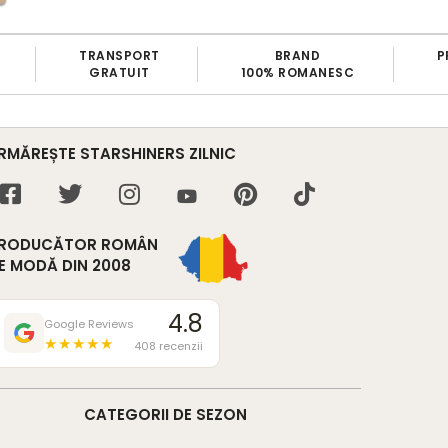
TRANSPORT
BRAND
P
GRATUIT
100% ROMANESC
RMĂREȘTE STARSHINERS ZILNIC
RODUCĂTOR ROMÂN
E MODĂ DIN 2008
4.8
Google Reviews
★★★★★
408 recenzii
CATEGORII DE SEZON