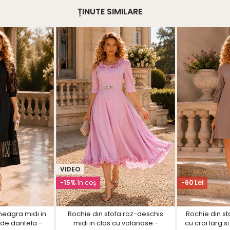
ȚINUTE SIMILARE
VIDEO
-15%
în coş
-60 Lei
neagra midi in
Rochie din stofa roz-deschis
Rochie din s
i de dantela -
midi in clos cu volanase -
cu croi larg s