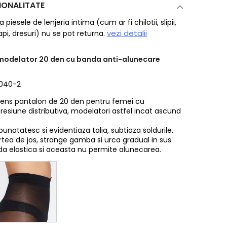
IONALITATE
piesele de lenjeria intima (cum ar fi chilotii, slipii,
vezi detalii
rapi, dresuri) nu se pot returna.
modelator 20 den cu banda anti-alunecare
7040-2
ntens pantalon de 20 den pentru femei cu
presiune distributiva, modelatori astfel incat ascund
unatatesc si evidentiaza talia, subtiaza soldurile.
tea de jos, strange gamba si urca gradual in sus.
nda elastica si aceasta nu permite alunecarea.