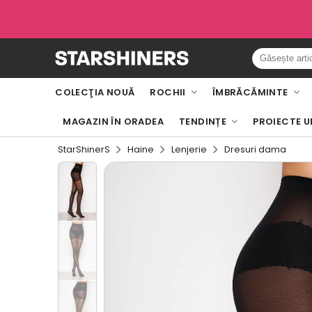
COLECŢIA NOUĂ
ROCHII
ÎMBRĂCĂMINTE
MAGAZIN ÎN ORADEA
TENDINȚE
PROIECTE U
StarShinerS
Haine
Lenjerie
Dresuri dama