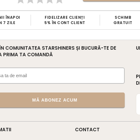
II ÎNAPOI
FIDELIZARE CLIENȚI
SCHIMB
N 7 ZILE
5% ÎN CONT CLIENT
GRATUIT
 ÎN COMUNITATEA STARSHINERS ȘI BUCURĂ-TE DE
U
A PRIMA TA COMANDĂ
P
D
MĂ ABONEZ ACUM
MATII
CONTACT