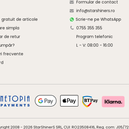
Formular de contact
info@starshiners.ro
gratuit de articole
Scrie-ne pe WhatsApp
are simpla
0755 355 355
r de retur
Program telefonic
umpăr?
L - V: 08:00 - 16:00
ri frecvente
rd
right 2008 - 2026
StarShinerS
SRL, CUI: RO23508416, Reg. com: J05/7