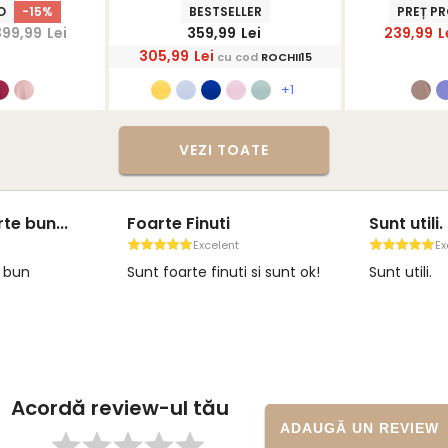
nerS
StarShinerS
- St
O
-15%
BESTSELLER
PREȚ P
399,99
Lei
359,99
Lei
239,99
L
305,99
Lei
cu cod
ROCHII15
+1
VEZI TOATE
te bun...
Foarte Finuti
Sunt utili.
Excelent
Ex
e bun
Sunt foarte finuti si sunt ok!
Sunt utili.
Acordă review-ul tău
ADAUGĂ UN REVIEW