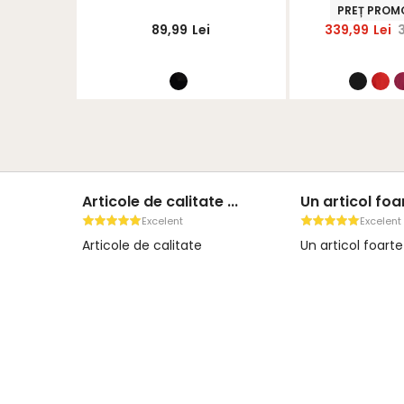
S
logo StarShinerS brodat
StarShi
-15%
PREȚ PROM
,99
Lei
89,99
Lei
339,99
Lei
Articole de calitate ...
Un articol foar
Excelent
Excelent
Articole de calitate
Un articol foart