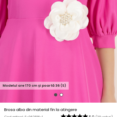
Modelul are
170
cm și poartă
36 (S)
Brosa alba din material fin la atingere
Cod articol: S-062816-1
(
29
voturi)