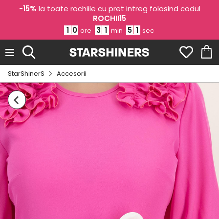
-15%
la toate rochiile cu pret intreg folosind codul
ROCHII15
1
0
3
1
5
0
ore
min
sec
StarShinerS
Accesorii