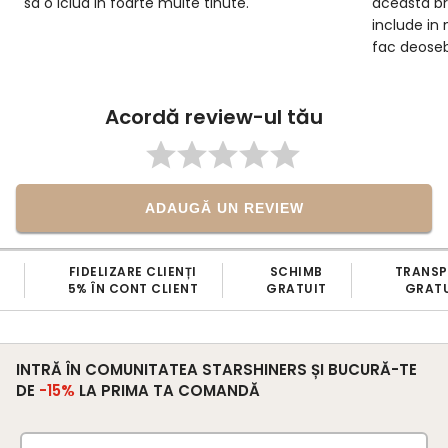
sa o iclud in foarte multe tinute.
aceasta br
include in 
fac deoseb
Acordă review-ul tău
ADAUGĂ UN REVIEW
FIDELIZARE CLIENȚI
SCHIMB
TRANS
5% ÎN CONT CLIENT
GRATUIT
GRATU
INTRĂ ÎN COMUNITATEA STARSHINERS ȘI BUCURĂ-TE
DE
-15%
LA PRIMA TA COMANDĂ