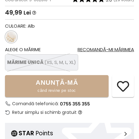
5.0
49,99
Lei
CULOARE:
Alb
ALEGE O MĂRIME
RECOMANDĂ-MI MĂRIMEA
MĂRIME UNICĂ
(XS, S, M, L, XL)
ANUNȚĂ-MĂ
când revine pe stoc
Comandă telefonică:
0755 355 355
Retur simplu si schimb gratuit
STAR
Points