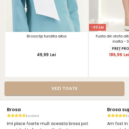
-33 Lei
Brosa tip fundita alba
Fusta din stofa alb
inalta - 
PREȚ PR
49,99
Lei
186,99
Le
VEZI TOATE
Brosa
Brosa su
Excelent
E
Imi place foarte mult aceasta brosa pot
Am fost in