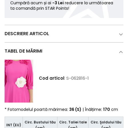
Cumpără acum și ai
-3 Lei
reducere la următoarea
ta comandă prin STAR Points!
DESCRIERE ARTICOL
TABEL DE MĂRIMI
Cod articol
: S-062816-1
* Fotomodelul poartă mărimea:
36 (S)
| Înălțime:
170
cm
Circ. Bustului tău
Circ. Taliei tale
Circ. Şoldului tău
INT (EU)
(cm)
(cm)
(cm)