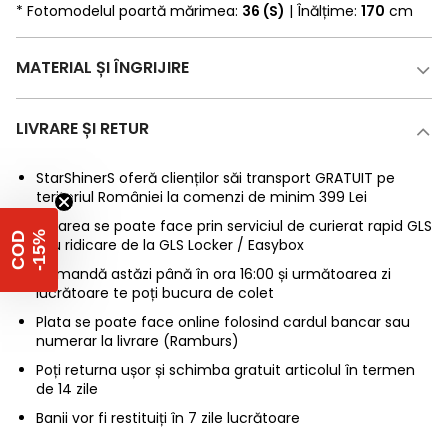
* Fotomodelul poartă mărimea:
36 (S)
| Înălțime:
170
cm
MATERIAL ȘI ÎNGRIJIRE
LIVRARE ȘI RETUR
StarShinerS oferă clienților săi transport GRATUIT pe
teritoriul României la comenzi de minim 399 Lei
Livrarea se poate face prin serviciul de curierat rapid GLS
%
C
O
D
-
1
5
sau ridicare de la GLS Locker / Easybox
Comandă astăzi până în ora 16:00 și următoarea zi
lucrătoare te poți bucura de colet
Plata se poate face online folosind cardul bancar sau
numerar la livrare (Ramburs)
Poți returna ușor și schimba gratuit articolul în termen
de 14 zile
Banii vor fi restituiți în 7 zile lucrătoare