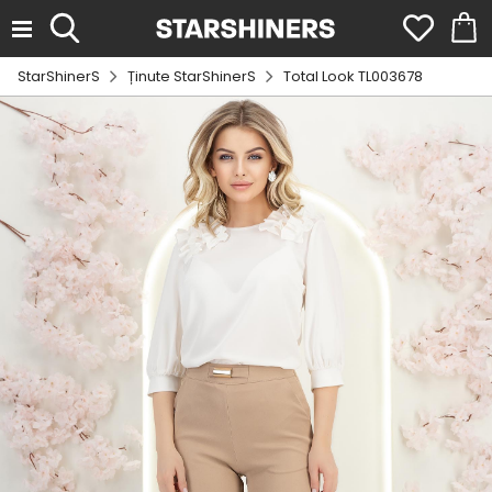
StarShinerS
Ținute StarShinerS
Total Look TL003678