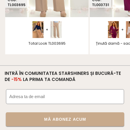
TL003695
TL003731
+
+
Total Look TL003695
Ținută damă - sac
INTRĂ ÎN COMUNITATEA STARSHINERS ȘI BUCURĂ-TE
DE
-15%
LA PRIMA TA COMANDĂ
MĂ ABONEZ ACUM