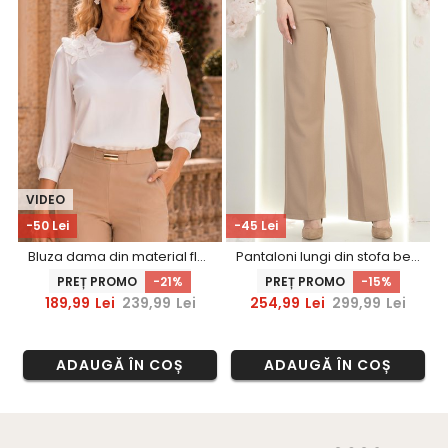
VIDEO
-50 Lei
-45 Lei
Bluza dama din material fluid ivoire cu croi larg si volanase - StarShinerS
Pantaloni lungi din stofa bej evazati cu buzunare laterale si accesoriu in talie- StarShinerS
PREȚ PROMO
-21%
PREȚ PROMO
-15%
189,99
Lei
239,99
Lei
254,99
Lei
299,99
Lei
ADAUGĂ ÎN COȘ
ADAUGĂ ÎN COȘ