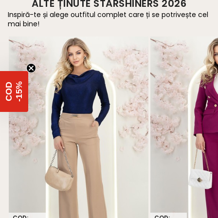
ALTE ȚINUTE STARSHINERS 2026
Inspiră-te și alege outfitul complet care ți se potrivește cel
mai bine!
%
C
O
D
-
1
5
COD:
COD: